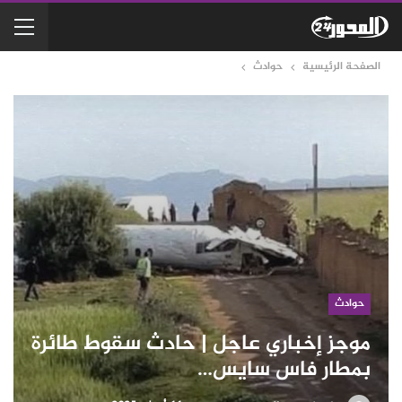
الصفحة الرئيسية
حوادث
حوادث
موجز إخباري عاجل | حادث سقوط طائرة
بمطار فاس سايس…