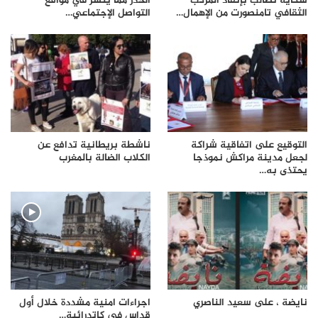
شكاية تطالب بإنقاذ المركب
الحذر مما ينشر في مواقع
الثقافي تامنصورت من الإهمال…
التواصل الإجتماعي…
التوقيع على اتفاقية شراكة
ناشطة بريطانية تدافع عن
لجعل مدينة مراكش نموذجا
الكلاب الضالة بالمغرب
يحتذى به…
نايضة ، على سعيد الناصري
اجراءات امنية مشددة خلال أول
قداس في كاتدرائية…