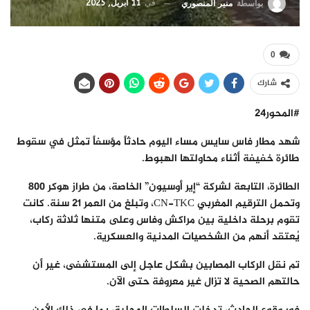
في
11 أبريل, 2025
بواسطة
منير المنصوري
0
شارك
#المحور24
شهد مطار فاس سايس مساء اليوم حادثاً مؤسفاً تمثل في سقوط
طائرة خفيفة أثناء محاولتها الهبوط.
الطائرة، التابعة لشركة “إير أوسيون” الخاصة، من طراز هوكر 800
وتحمل الترقيم المغربي CN-TKC، وتبلغ من العمر 21 سنة. كانت
تقوم برحلة داخلية بين مراكش وفاس وعلى متنها ثلاثة ركاب،
يُعتقد أنهم من الشخصيات المدنية والعسكرية.
تم نقل الركاب المصابين بشكل عاجل إلى المستشفى، غير أن
حالتهم الصحية لا تزال غير معروفة حتى الآن.