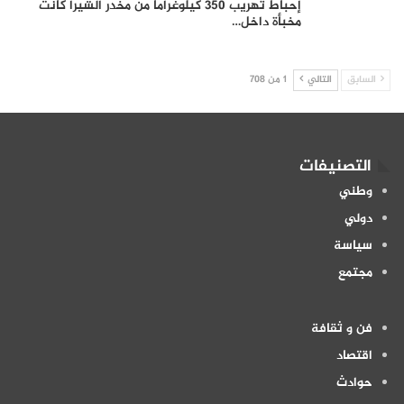
إحباط تهريب 350 كيلوغراما من مخدر الشيرا كانت
مخبأة داخل…
السابق
التالي
1 من 708
التصنيفات
وطني
دولي
سياسة
مجتمع
فن و ثقافة
اقتصاد
حوادث