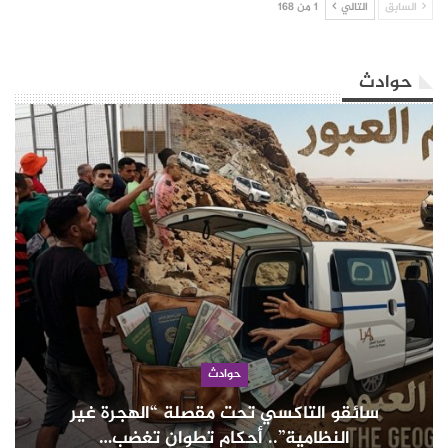
السابق
التالي
1 من 168
حوادث
حوادث
سائقو التاكسي تحت مقصلة “الهجرة غير
النظامية”.. أحكام تطوان تغضب…