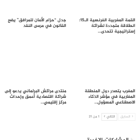
القمة المغربية الفرنسية الـ15:
جدل “حزام الأمان للمرافق” يضع
انطلاقة متجددة لشراكة
القانون في مرمى النقد
إستراتيجية تتحدى…
المغرب يتصدر دول المنطقة
منتدى مراكش البرلماني يدعو إلى
المغاربية في مؤشر الذكاء
شراكة اقتصادية أعمق وإحداث
الاصطناعي المسؤول…
مركز إقليمي…
السابق
التالي
1 من 21