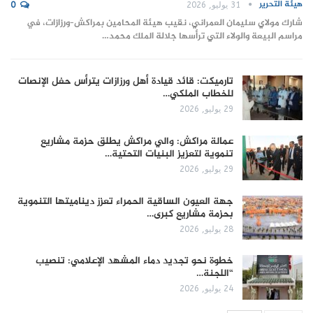
هيئة التحرير
31 يوليو, 2026
0
شارك مولاي سليمان العمراني، نقيب هيئة المحامين بمراكش–ورزازات، في
مراسم البيعة والولاء التي ترأسها جلالة الملك محمد…
تارميكت: قائد قيادة أهل ورزازات يترأس حفل الإنصات
للخطاب الملكي…
29 يوليو, 2026
عمالة مراكش: والي مراكش يطلق حزمة مشاريع
تنموية لتعزيز البنيات التحتية…
29 يوليو, 2026
جهة العيون الساقية الحمراء تعزز ديناميتها التنموية
بحزمة مشاريع كبرى…
28 يوليو, 2026
​خطوة نحو تجديد دماء المشهد الإعلامي: تنصيب
“اللجنة…
24 يوليو, 2026