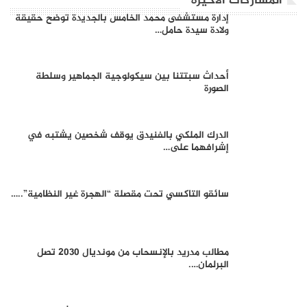
المشاركات الاخيرة
إدارة مستشفى محمد الخامس بالجديدة توضح حقيقة
ولادة سيدة حامل…
أحداث سبتتنا بين سيكولوجية الجماهير وسلطة
الصورة
الدرك الملكي بالفنيدق يوقف شخصين يشتبه في
إشرافهما على…
سائقو التاكسي تحت مقصلة “الهجرة غير النظامية”..…
مطالب مدريد بالإنسحاب من مونديال 2030 تصل
البرلمان….