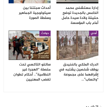
إدارة مستشفى محمد
أحداث سبتتنا بين
الخامس بالجديدة توضح
سيكولوجية الجماهير
حقيقة ولادة سيدة حامل
وسلطة الصورة
أمام باب المؤسسة
أمني
حوادث
الدرك الملكي بالفنيدق
سائقو التاكسي تحت
يوقف شخصين يشتبه في
مقصلة “الهجرة غير
إشرافهما على مجموعة
النظامية”.. أحكام تطوان
“واتساب”…
تغضب المهنيين