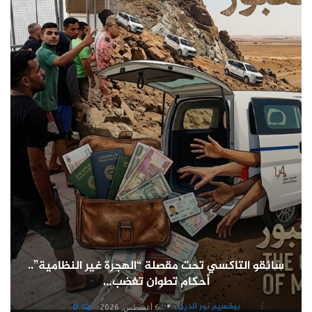
سائقو التاكسي تحت مقصلة “الهجرة غير النظامية”..
أحكام تطوان تغضب…
بوقسيم نور الدين
0
6 أغسطس, 2026