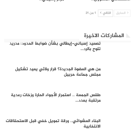
السابق
التالي
1 من 21
المشاركات الاخيرة
تصعيد إسباني-إيطالي بشأن ضوابط الحدود: مدريد
تلوح بالرد…
من هي العضوة الجديدة؟ قرار ولائي يعيد تشكيل
مجلس جماعة حربيل
طقس الجمعة .. استمرار الأجواء الحارة وزخات رعدية
مرتقبة بعدد…
البناء العشوائي.. ورقة تمويل خفي قبل الاستحقاقات
الانتخابية