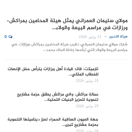
مولاي سليمان العمراني يمثل هيئة المحامين بمراكش–
ورزازات في مراسم البيعة والولاء…
هيئة التحرير
31 يوليو, 2026
0
شارك مولاي سليمان العمراني، نقيب هيئة المحامين بمراكش–ورزازات، في
مراسم البيعة والولاء التي ترأسها جلالة الملك محمد…
تارميكت: قائد قيادة أهل ورزازات يترأس حفل الإنصات
للخطاب الملكي…
29 يوليو, 2026
عمالة مراكش: والي مراكش يطلق حزمة مشاريع
تنموية لتعزيز البنيات التحتية…
29 يوليو, 2026
جهة العيون الساقية الحمراء تعزز ديناميتها التنموية
بحزمة مشاريع كبرى…
28 يوليو, 2026