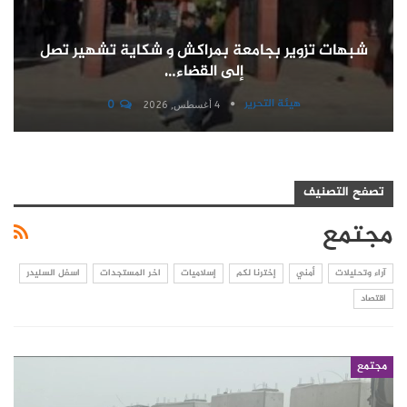
شبهات تزوير بجامعة بمراكش و شكاية تشهير تصل
إلى القضاء…
هيئة التحرير
0
4 أغسطس, 2026
تصفح التصنيف
مجتمع
آراء وتحليلات
أمني
إخترنا لكم
إسلاميات
اخر المستجدات
اسفل السليدر
اقتصاد
مجتمع