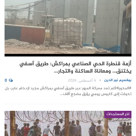
أزمة قنطرة الحي الصناعي بمراكش: طريق آسفي
يختنق… ومعاناة الساكنة والتجار…
بوقسيم نور الدين
4 أغسطس, 2026
0
#المحور24 ​لم تعد معركة المرور عبر طريق آسفي بمراكش مجرد ازدحام عابر، بل
تحولت إلى كابوس يومي يؤرق مضجع آلاف…
اخر المستجدات