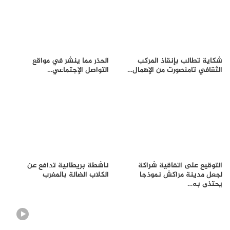
شكاية تطالب بإنقاذ المركب
الحذر مما ينشر في مواقع
الثقافي تامنصورت من الإهمال…
التواصل الإجتماعي…
التوقيع على اتفاقية شراكة
ناشطة بريطانية تدافع عن
لجعل مدينة مراكش نموذجا
الكلاب الضالة بالمغرب
يحتذى به…