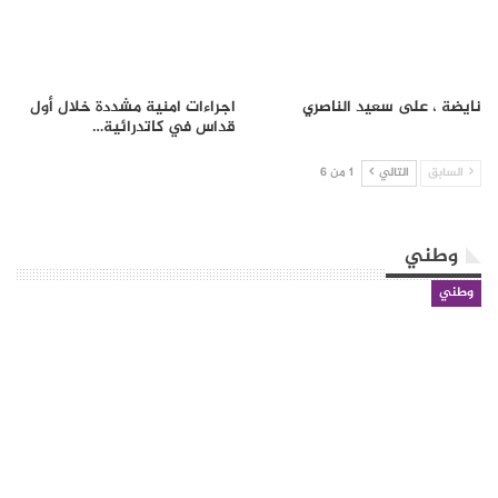
نايضة ، على سعيد الناصري
اجراءات امنية مشددة خلال أول
قداس في كاتدرائية…
السابق
التالي
1 من 6
وطني
وطني