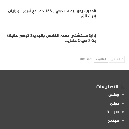
المغرب يعزز ربطه الجوي بـ156 خطا مع أوروبا، و رايان
إير تطلق…
إدارة مستشفى محمد الخامس بالجديدة توضح حقيقة
ولادة سيدة حامل…
السابق
التالي
1 من 709
التصنيفات
وطني
دولي
سياسة
مجتمع