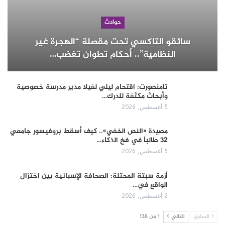
حوادث
سائقو التاكسي تحت مقصلة “الهجرة غير
النظامية”.. أحكام تطوان تغضب…
تامنصورت: اقتحام ليلي لفيلا مدير مدرسة خصوصية
وأبحاث مكثفة للدرك…
5 أغسطس, 2026
مصيدة «النص الخفي».. كيف أسقط بروفيسور جامعي
32 طالباً في فخ الذكاء…
5 أغسطس, 2026
أزمة سبتة المحتلة: الصحافة الإسبانية بين اختزال
الواقع في…
2 أغسطس, 2026
السابق
التالي
1 من 136