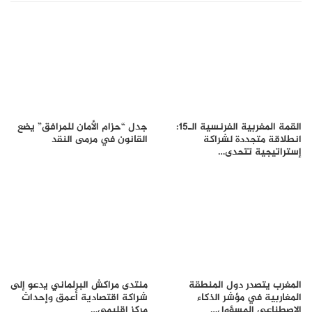
القمة المغربية الفرنسية الـ15:
جدل “حزام الأمان للمرافق” يضع
انطلاقة متجددة لشراكة
القانون في مرمى النقد
إستراتيجية تتحدى…
المغرب يتصدر دول المنطقة
منتدى مراكش البرلماني يدعو إلى
المغاربية في مؤشر الذكاء
شراكة اقتصادية أعمق وإحداث
الاصطناعي المسؤول…
مركز إقليمي…