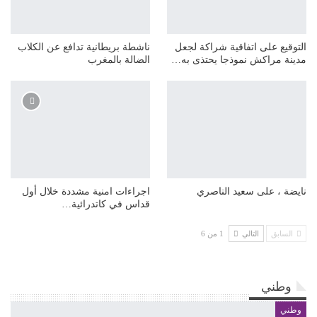
التوقيع على اتفاقية شراكة لجعل
ناشطة بريطانية تدافع عن الكلاب
مدينة مراكش نموذجا يحتذى به…
الضالة بالمغرب
نايضة ، على سعيد الناصري
اجراءات امنية مشددة خلال أول
قداس في كاتدرائية…
السابق
التالي
1 من 6
وطني
وطني