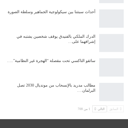
أحداث سبتتنا بين سيكولوجية الجماهير وسلطة الصورة
الدرك الملكي بالفنيدق يوقف شخصين يشتبه في
إشرافهما على…
سائقو التاكسي تحت مقصلة “الهجرة غير النظامية”..…
مطالب مدريد بالإنسحاب من مونديال 2030 تصل
البرلمان….
السابق
التالي
1 من 708