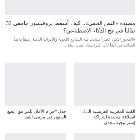
مصيدة «النص الخفي».. كيف أسقط بروفيسور جامعي 32
طالباً في فخ الذكاء الاصطناعي؟
#المحور24 ​في عصر أصبحت فيه النماذج اللغوية والأدوات الذكية رفيقاً دائماً
للطلاب في القاعات الدراسية، أثبتت حيلة…
القمة المغربية الفرنسية الـ15:
جدل “حزام الأمان للمرافق” يضع
انطلاقة متجددة لشراكة
القانون في مرمى النقد
إستراتيجية تتحدى…