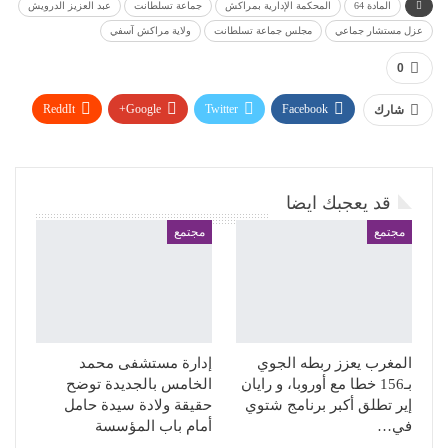
المادة 64
المحكمة الإدارية بمراكش
جماعة تسلطانت
عبد العزيز الدرويش
عزل مستشار جماعي
مجلس جماعة تسلطانت
ولاية مراكش آسفي
0
ReddIt
Google+
Twitter
Facebook
شارك
WhatsApp
Pinterest
البريد الإلكتروني
قد يعجبك ايضا
مجتمع
مجتمع
المغرب يعزز ربطه الجوي
إدارة مستشفى محمد
بـ156 خطا مع أوروبا، و رايان
الخامس بالجديدة توضح
إير تطلق أكبر برنامج شتوي
حقيقة ولادة سيدة حامل
في…
أمام باب المؤسسة