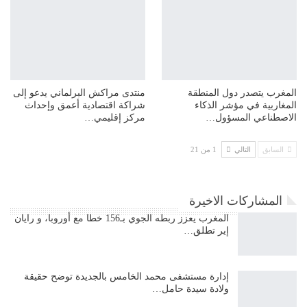
المغرب يتصدر دول المنطقة
منتدى مراكش البرلماني يدعو إلى
المغاربية في مؤشر الذكاء
شراكة اقتصادية أعمق وإحداث
الاصطناعي المسؤول…
مركز إقليمي…
السابق
التالي
1 من 21
المشاركات الاخيرة
المغرب يعزز ربطه الجوي بـ156 خطا مع أوروبا، و رايان
إير تطلق…
إدارة مستشفى محمد الخامس بالجديدة توضح حقيقة
ولادة سيدة حامل…