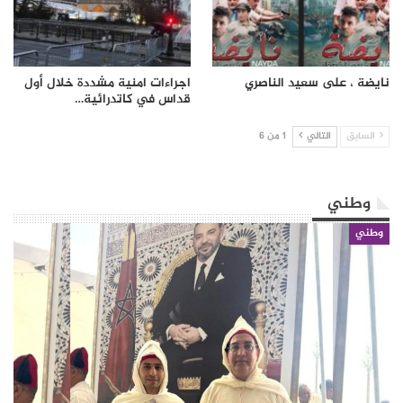
نايضة ، على سعيد الناصري
اجراءات امنية مشددة خلال أول
قداس في كاتدرائية…
السابق
التالي
1 من 6
وطني
وطني