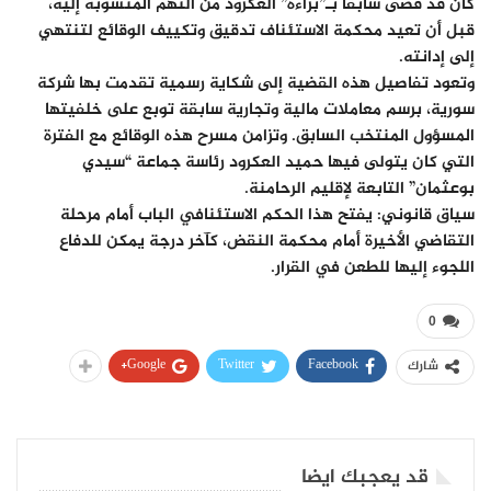
كان قد قضى سابقاً بـ”براءة” العكرود من التهم المنسوبة إليه،
قبل أن تعيد محكمة الاستئناف تدقيق وتكييف الوقائع لتنتهي
إلى إدانته.
​وتعود تفاصيل هذه القضية إلى شكاية رسمية تقدمت بها شركة
سورية، برسم معاملات مالية وتجارية سابقة توبع على خلفيتها
المسؤول المنتخب السابق. وتزامن مسرح هذه الوقائع مع الفترة
التي كان يتولى فيها حميد العكرود رئاسة جماعة “سيدي
بوعثمان” التابعة لإقليم الرحامنة.
​سياق قانوني: يفتح هذا الحكم الاستئنافي الباب أمام مرحلة
التقاضي الأخيرة أمام محكمة النقض، كآخر درجة يمكن للدفاع
اللجوء إليها للطعن في القرار.
0
Google+
Twitter
Facebook
شارك
قد يعجبك ايضا