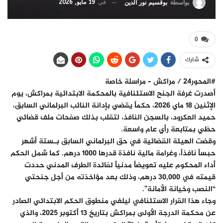
في
19 مايو, 2026
بواسطة
بوقسيم نور الدين
0
شارك
#المحور24 / مراكش – مراسلة خاصة
​أصدرت غرفة الجنح الاستئنافية بالمحكمة الابتدائية بمراكش، يوم
الإثنين 18 ماي 2026، حكماً يقضي بإدانة النائب البرلماني السابق،
حميد العكرود، بالسجن النافذ، لتقلب بذلك صفحات ملف قضائي
حظي بمتابعة رأي عام واسعة.
​وقضت الهيئة القضائية في حق البرلماني السابق بـستة أشهر
حبساً نافذاً، وغرامة مالية نافذة قدرها 1000 درهم. كما شمل الحكم
أداء المحكوم عليه تعويضاً مدنياً لفائدة الطرف المدني حددت
قيمته في 30,000 درهم، وذلك بعد مؤاخذته من أجل جنحتي
“النصب وخيانة الأمانة”.
​وجاء هذا القرار الاستئنافي ليلغي منطوق الحكم الابتدائي الصادر
عن محكمة الدرجة الأولى بمراكش بتاريخ 13 أكتوبر 2025، والذي