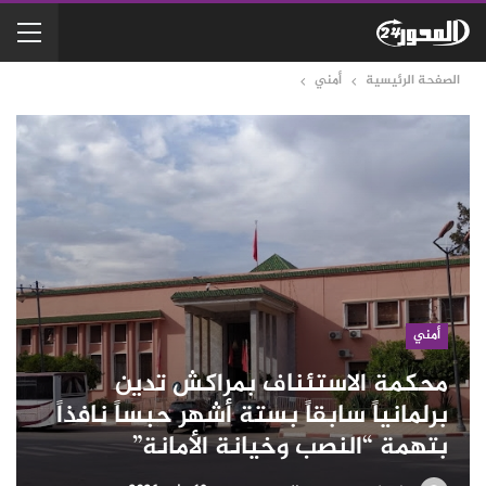
الصفحة الرئيسية
أمني
أمني
​محكمة الاستئناف بمراكش تدين
برلمانياً سابقاً بستة أشهر حبساً نافذاً
بتهمة “النصب وخيانة الأمانة”