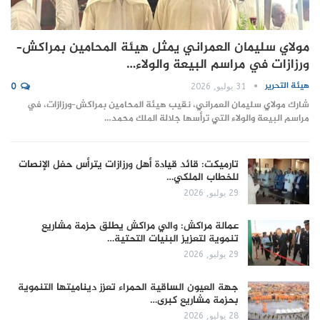
مولاي سليمان العمراني يمثل هيئة المحامين بمراكش–
ورزازات في مراسم البيعة والولاء…
هيئة التحرير
31 يوليو, 2026
0
شارك مولاي سليمان العمراني، نقيب هيئة المحامين بمراكش–ورزازات، في
مراسم البيعة والولاء التي ترأسها جلالة الملك محمد…
تارميكت: قائد قيادة أهل ورزازات يترأس حفل الإنصات
للخطاب الملكي…
29 يوليو, 2026
عمالة مراكش: والي مراكش يطلق حزمة مشاريع
تنموية لتعزيز البنيات التحتية…
29 يوليو, 2026
جهة العيون الساقية الحمراء تعزز ديناميتها التنموية
بحزمة مشاريع كبرى…
28 يوليو, 2026