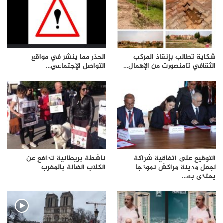
شكاية تطالب بإنقاذ المركب
الحذر مما ينشر في مواقع
الثقافي تامنصورت من الإهمال…
التواصل الإجتماعي…
التوقيع على اتفاقية شراكة
ناشطة بريطانية تدافع عن
لجعل مدينة مراكش نموذجا
الكلاب الضالة بالمغرب
يحتذى به…