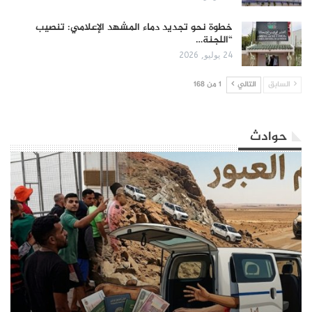
​خطوة نحو تجديد دماء المشهد الإعلامي: تنصيب
“اللجنة…
24 يوليو, 2026
السابق
التالي
1 من 168
حوادث