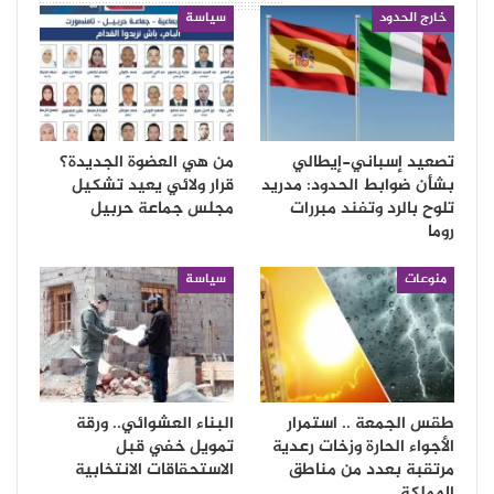
خارج الحدود
سياسة
تصعيد إسباني-إيطالي
من هي العضوة الجديدة؟
بشأن ضوابط الحدود: مدريد
قرار ولائي يعيد تشكيل
تلوح بالرد وتفند مبررات
مجلس جماعة حربيل
روما
منوعات
سياسة
طقس الجمعة .. استمرار
البناء العشوائي.. ورقة
الأجواء الحارة وزخات رعدية
تمويل خفي قبل
مرتقبة بعدد من مناطق
الاستحقاقات الانتخابية