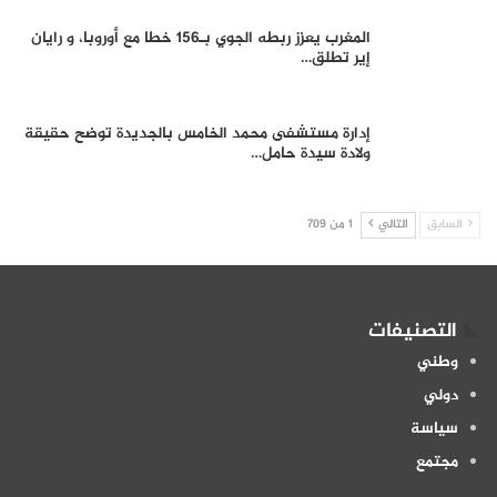
المغرب يعزز ربطه الجوي بـ156 خطا مع أوروبا، و رايان
إير تطلق…
إدارة مستشفى محمد الخامس بالجديدة توضح حقيقة
ولادة سيدة حامل…
السابق
التالي
1 من 709
التصنيفات
وطني
دولي
سياسة
مجتمع