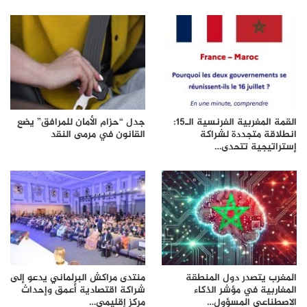
القمة المغربية الفرنسية الـ15:
جدل “حزام الأمان للمرافق” يضع
انطلاقة متجددة لشراكة
القانون في مرمى النقد
إستراتيجية تتحدى…
المغرب يتصدر دول المنطقة
منتدى مراكش البرلماني يدعو إلى
المغاربية في مؤشر الذكاء
شراكة اقتصادية أعمق وإحداث
الاصطناعي المسؤول…
مركز إقليمي…