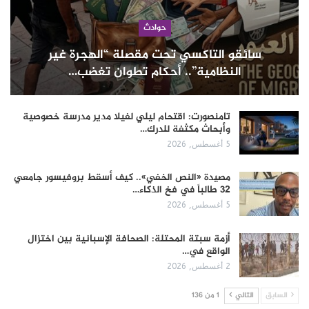
حوادث
سائقو التاكسي تحت مقصلة “الهجرة غير
النظامية”.. أحكام تطوان تغضب…
تامنصورت: اقتحام ليلي لفيلا مدير مدرسة خصوصية
وأبحاث مكثفة للدرك…
5 أغسطس, 2026
مصيدة «النص الخفي».. كيف أسقط بروفيسور جامعي
32 طالباً في فخ الذكاء…
5 أغسطس, 2026
أزمة سبتة المحتلة: الصحافة الإسبانية بين اختزال
الواقع في…
2 أغسطس, 2026
السابق
التالي
1 من 136