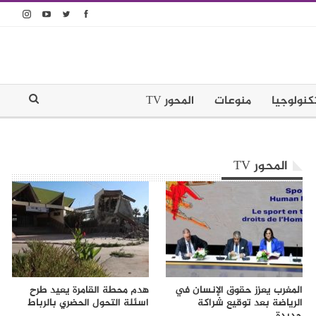
كنولوجيا
منوعات
المحور TV
المحور TV
المغرب يعزز حقوق الإنسان في
هدم محطة القامرة يعيد طرح
الرياضة بعد توقيع شراكة
اسئلة التحول الحضري بالرباط
جديدة…