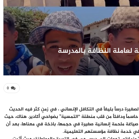
 لعاملة النظافة بالمدرسة
0
صغيرة درساً بليغاً في التكافل الإنساني ، ​في زمنٍ كثر فيه الحديث
 حاسماً ودافئاً من قلب منطقة “التمسية” بضواحي أكادير. هناك، حيث
 صياغة ملحمة إنسانية صغيرة في حجمها، باذخة في معناها، بعد أن
في خدمة نظافة مؤسستهم التعليمية.