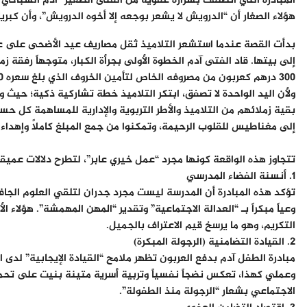
​المبادرة التي انطلقت بشرارة عفوية من الفتى الصغير “آدم الشباكي
هؤلاء الصغار أن “الدرويش لا يشعر بوجعه إلا أخوه الدرويش”، وأن كبرياء
​بدأت القصة عندما استشعر التلاميذ ثقل مصاريف عيد الأضحى على عامل
إلى بيتها. قاد الفتى آدم الخطوة الأولى بجرأة الكبار، متوجهاً رفقة 
300 درهم كعربون من مصروفه الخاص لتأمين الخروف الذي بلغ سعره 3300 درهم.
​ولأن اليد الواحدة لا تصفق، ابتكر التلاميذ خطة تشاركية ذكية؛ ح
بقية زملائهم من التلاميذ والأطر التربوية والإدارية للمساهمة كل
إلى مغناطيس للقلوب الرحيمة، وتمكنوا من جمع المبلغ كاملاً وإهداء
​تتجاوز هذه الواقعة كونها مجرد “عمل خيري عابر”، لتطرح دلالات عمي
​1. أنسنة الفضاء المدرسي
​تؤكد هذه المبادرة أن المدرسة ليست مجرد جدران لتلقي العلوم الجاف
وعياً مبكراً بـ “العدالة الاجتماعية” وتقدير “المهن المهمشة”. هؤلاء ا
التكريم، وهو ما يرسخ قيم الاعتراف بالجميل.
​2. القيادة التضامنية (الرجولة المبكرة)
​مبادرة الطفل آدم بدفع العربون تظهر ملامح “القيادة الإيجابية” لد
وعملي كهذا، تعكس نضجاً نفسياً وتربية أسرية متينة بنيت على تحمل 
الاجتماعي بشعار “الرجولة منذ الطفولة”.