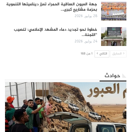
جهة العيون الساقية الحمراء تعزز ديناميتها التنموية
بحزمة مشاريع كبرى…
28 يوليو, 2026
​خطوة نحو تجديد دماء المشهد الإعلامي: تنصيب
“اللجنة…
24 يوليو, 2026
السابق
التالي
1 من 168
حوادث