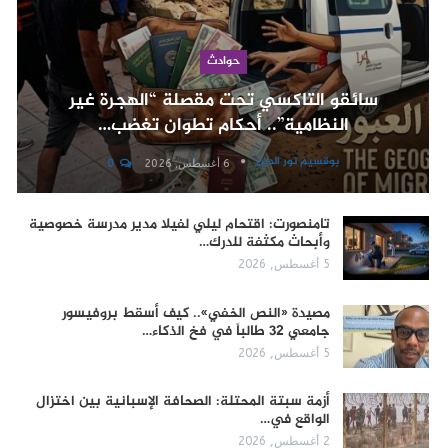
حوادث
سائقو التاكسي تحت مقصلة “الهجرة غير
النظامية”.. أحكام تطوان تغضب…
بوقسيم نور الدين
6 أغسطس, 2026
0
تامنصورت: اقتحام ليلي لفيلا مدير مدرسة خصوصية
وأبحاث مكثفة للدرك…
5 أغسطس, 2026
مصيدة «النص الخفي».. كيف أسقط بروفيسور
جامعي 32 طالباً في فخ الذكاء…
5 أغسطس, 2026
أزمة سبتة المحتلة: الصحافة الإسبانية بين اختزال
الواقع في…
2 أغسطس, 2026