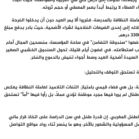
” وزملائه، تحولت إلى درس حي في التربية والمواطنة؛ حيث أثبت
 العطاء لا يرتبط أبداً بعمر المعطي أو حجم ثروته.
ة النظافة بالمدرسة، فقرروا ألا يمر العيد دون أن يدخلوا الفرحة
زملائه إلى إحدى الضيعات الفلاحية لشراء الأضحية، حيث بادر بدفع مبلغ
يث وضعوا “صندوقة التضامن” في ساحة المؤسسة، مفسحين المجال أمام
 حسب استطاعته. في غضون أيام قليلة، تحول الصندوق الخشبي الصغير
 السيدة أضحية العيد وسط أجواء تفيض بالدموع والفخر.
قة تستحق التوقف والتحليل:
ة، بل هي فضاء قيمي بامتياز. التفات التلاميذ لعاملة النظافة يعكس
لأطفال لم يروا فيها مجرد موظفة تؤدي عملاً، بل رأوا فيها “أماً” تستحق
ى الطفل المغربي. إن قدرة طفل في سن الدراسة على اتخاذ قرار مالي
المسؤولية والشعور بالآخر، وهو ما يفسر ثناء رواد مواقع التواصل