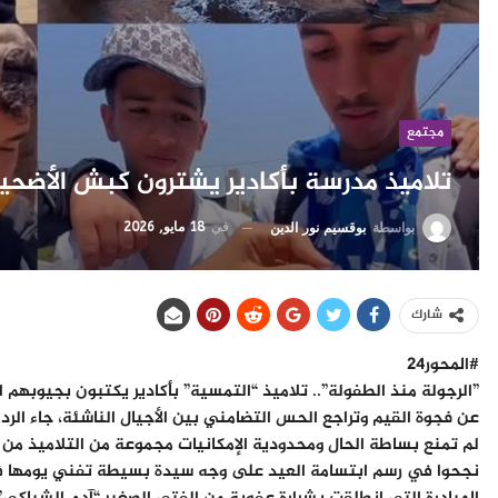
مجتمع
تلاميذ مدرسة بأكادير يشترون كبش الأضحية
في
18 مايو, 2026
بواسطة
بوقسيم نور الدين
شارك
#المحور24
​”الرجولة منذ الطفولة”.. تلاميذ “التمسية” بأكادير يكتبون بجيوبهم ال
عن فجوة القيم وتراجع الحس التضامني بين الأجيال الناشئة، جاء الرد
لم تمنع بساطة الحال ومحدودية الإمكانيات مجموعة من التلاميذ من
نجحوا في رسم ابتسامة العيد على وجه سيدة بسيطة تفني يومها 