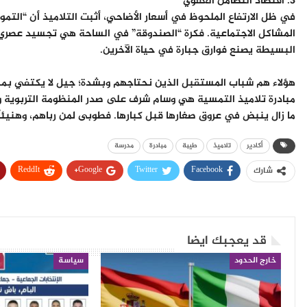
​3. اقتصاد التضامن العفوي
المشاكل الاجتماعية. فكرة “الصندوقة” في الساحة هي تجسيد عصري لثق
البسيطة يصنع فوارق جبارة في حياة الآخرين.
​هؤلاء هم شباب المستقبل الذين نحتاجهم وبشدة؛ جيل لا يكتفي بمشاه
مبادرة تلاميذ التمسية هي وسام شرف على صدر المنظومة التربوية وا
ما زال ينبض في عروق صغارها قبل كبارها. فطوبى لمن رباهم، وهنيئاً
أكادير
تلاميذ
طيبة
مبادرة
مدرسة
ReddIt
Google+
Twitter
Facebook
شارك
قد يعجبك ايضا
خارج الحدود
سياسة