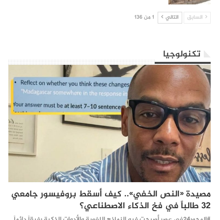
السابق
التالي
1 من 136
تكنولوجيا
مصيدة «النص الخفي».. كيف أسقط بروفيسور جامعي
32 طالباً في فخ الذكاء الاصطناعي؟
#المحور24 ​في عصر أصبحت فيه النماذج اللغوية والأدوات الذكية رفيقاً دائماً