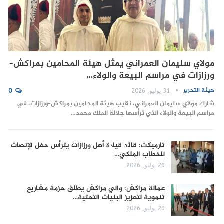
مولاي سليمان العمراني يمثل هيئة المحامين بمراكش–
ورزازات في مراسم البيعة والولاء…
هيئة التحرير
31 يوليو, 2026
0
شارك مولاي سليمان العمراني، نقيب هيئة المحامين بمراكش–ورزازات، في
مراسم البيعة والولاء التي ترأسها جلالة الملك محمد…
تارميكت: قائد قيادة أهل ورزازات يترأس حفل الإنصات
للخطاب الملكي…
29 يوليو, 2026
عمالة مراكش: والي مراكش يطلق حزمة مشاريع
تنموية لتعزيز البنيات التحتية…
29 يوليو, 2026