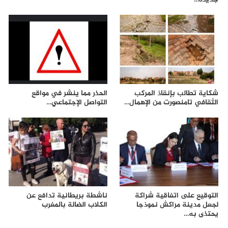
شكاية تطالب بإنقاذ المركب
الحذر مما ينشر في مواقع
الثقافي تامنصورت من الإهمال…
التواصل الإجتماعي…
التوقيع على اتفاقية شراكة
ناشطة بريطانية تدافع عن
لجعل مدينة مراكش نموذجا
الكلاب الضالة بالمغرب
يحتذى به…