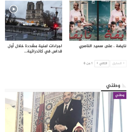
نايضة ، على سعيد الناصري
اجراءات امنية مشددة خلال أول
قداس في كاتدرائية…
السابق
التالي
1 من 6
وطني
وطني