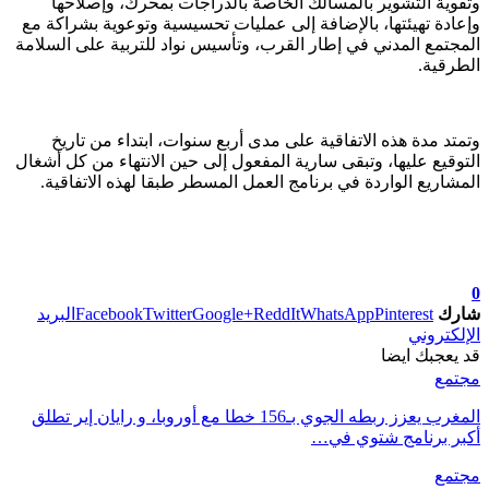
وتقوية التشوير بالمسالك الخاصة بالدراجات بمحرك، وإصلاحها
وإعادة تهيئتها، بالإضافة إلى عمليات تحسيسية وتوعوية بشراكة مع
المجتمع المدني في إطار القرب، وتأسيس نواد للتربية على السلامة
الطرقية.
وتمتد مدة هذه الاتفاقية على مدى أربع سنوات، ابتداء من تاريخ
التوقيع عليها، وتبقى سارية المفعول إلى حين الانتهاء من كل أشغال
المشاريع الواردة في برنامج العمل المسطر طبقا لهذه الاتفاقية.
0
شارك
Pinterest
WhatsApp
ReddIt
Google+
Twitter
Facebook
البريد
الإلكتروني
قد يعجبك ايضا
مجتمع
المغرب يعزز ربطه الجوي بـ156 خطا مع أوروبا، و رايان إير تطلق
أكبر برنامج شتوي في…
مجتمع