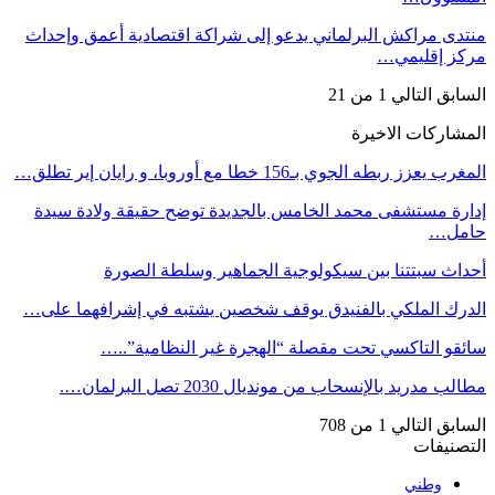
منتدى مراكش البرلماني يدعو إلى شراكة اقتصادية أعمق وإحداث
مركز إقليمي…
السابق
التالي
1 من 21
المشاركات الاخيرة
المغرب يعزز ربطه الجوي بـ156 خطا مع أوروبا، و رايان إير تطلق…
إدارة مستشفى محمد الخامس بالجديدة توضح حقيقة ولادة سيدة
حامل…
أحداث سبتتنا بين سيكولوجية الجماهير وسلطة الصورة
الدرك الملكي بالفنيدق يوقف شخصين يشتبه في إشرافهما على…
سائقو التاكسي تحت مقصلة “الهجرة غير النظامية”..…
مطالب مدريد بالإنسحاب من مونديال 2030 تصل البرلمان….
السابق
التالي
1 من 708
التصنيفات
وطني