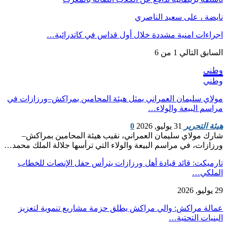
نايضة ، على سعيد الناصري
اجراءات امنية مشددة خلال أول قداس في كاتدرائية…
السابق
التالي
1 من 6
وطني
وطني
مولاي سليمان العمراني يمثل هيئة المحامين بمراكش–ورزازات في
مراسم البيعة والولاء…
هيئة التحرير
31 يوليو, 2026
0
شارك مولاي سليمان العمراني، نقيب هيئة المحامين بمراكش–
ورزازات، في مراسم البيعة والولاء التي ترأسها جلالة الملك محمد…
تارميكت: قائد قيادة أهل ورزازات يترأس حفل الإنصات للخطاب
الملكي…
29 يوليو, 2026
عمالة مراكش: والي مراكش يطلق حزمة مشاريع تنموية لتعزيز
البنيات التحتية…