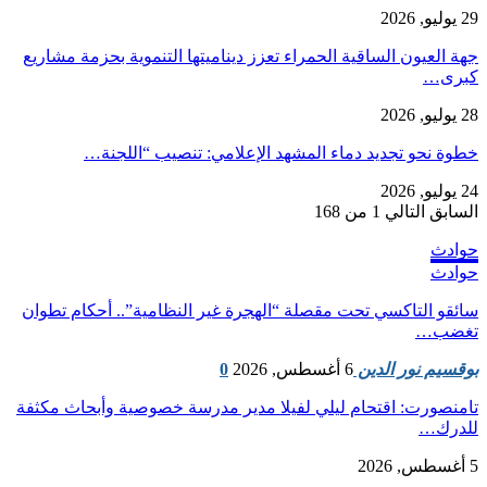
29 يوليو, 2026
جهة العيون الساقية الحمراء تعزز ديناميتها التنموية بحزمة مشاريع
كبرى…
28 يوليو, 2026
​خطوة نحو تجديد دماء المشهد الإعلامي: تنصيب “اللجنة…
24 يوليو, 2026
السابق
التالي
1 من 168
حوادث
حوادث
سائقو التاكسي تحت مقصلة “الهجرة غير النظامية”.. أحكام تطوان
تغضب…
بوقسيم نور الدين
6 أغسطس, 2026
0
تامنصورت: اقتحام ليلي لفيلا مدير مدرسة خصوصية وأبحاث مكثفة
للدرك…
5 أغسطس, 2026