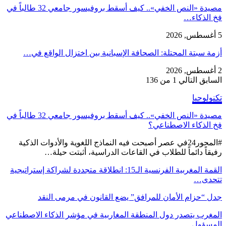
مصيدة «النص الخفي».. كيف أسقط بروفيسور جامعي 32 طالباً في
فخ الذكاء…
5 أغسطس, 2026
أزمة سبتة المحتلة: الصحافة الإسبانية بين اختزال الواقع في…
2 أغسطس, 2026
السابق
التالي
1 من 136
تكنولوجيا
مصيدة «النص الخفي».. كيف أسقط بروفيسور جامعي 32 طالباً في
فخ الذكاء الاصطناعي؟
#المحور24 ​في عصر أصبحت فيه النماذج اللغوية والأدوات الذكية
رفيقاً دائماً للطلاب في القاعات الدراسية، أثبتت حيلة…
القمة المغربية الفرنسية الـ15: انطلاقة متجددة لشراكة إستراتيجية
تتحدى…
جدل “حزام الأمان للمرافق” يضع القانون في مرمى النقد
المغرب يتصدر دول المنطقة المغاربية في مؤشر الذكاء الاصطناعي
المسؤول…