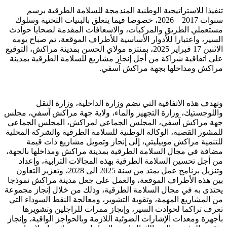
تنفيذا للاستراتيجية الوطنية المندمجة للسلامة الطرقية برسم
سنوات 2017 – 2026، خصوصا فيما يتعلق بالبنيات التحتية وسلوك
مستعملي الطريق والمركبات، والاسعافات المقدمة لضحايا حوادث
السير، واعتبارا للأدوار الأساسية للأطراف الموقعة، تم صباح يومه
الاثنين 17 فبراير 2025، بمنتزه مولاي الحسن بمدينة مراكش، التوقيع
على اتفاقية شراكة من أجل إنجاز مشاريع للسلامة الطرقية بمدينة
مراكش ومداخلها بجهة مراكش آسفي.
وتهدف هذه الاتفاقية التي تضم وزارة الداخلية، وزارة النقل
واللوجستيك، وزارة التجهيز والماء، ولاية جهة مراكش آسفي، مجلس
جهة مراكش آسفي، المجلس الجماعي لمراكش، المجلس الجماعي
للمشور القصبة، الوكالة الوطنية للسلامة الطرقية والشركة المحلية
للتنمية مراكش موبيليتي، إلى إنجاز وتمويل مشاريع ذات قيمة
مضافة في مجال السلامة الطرقية بمدينة مراكش ومداخلها بالجهة،
من أجل تحسين السلامة الطرقية بهذه المجالات الترابية، وإعداد
وتنزيل برنامج عمل يمتد من سنة 2025 الى 2028، وتعزيز التعاون
بين هذه الأطراف الموقعة، والعمل على جعل مدينة مراكش نموذجا
يحتذى به في مجال السلامة الطرقية، وذلك من خلال إنجاز مجموعة
من المشاريع المهمة، وتقوية التشوير، ومعالجة النقط السوداء التي
تعرف تراكما لحوادث السير، وإنجاز ممرات للراجلين وتشويرها
بأجهزة ومعدات الإشارات الضوئية اللازمة وبالحواجز الواقية، وإنجاز