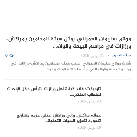
مولاي سليمان العمراني يمثل هيئة المحامين بمراكش–
ورزازات في مراسم البيعة والولاء…
هيئة التحرير
31 يوليو, 2026
0
شارك مولاي سليمان العمراني، نقيب هيئة المحامين بمراكش–ورزازات، في
مراسم البيعة والولاء التي ترأسها جلالة الملك محمد…
تارميكت: قائد قيادة أهل ورزازات يترأس حفل الإنصات
للخطاب الملكي…
29 يوليو, 2026
عمالة مراكش: والي مراكش يطلق حزمة مشاريع
تنموية لتعزيز البنيات التحتية…
29 يوليو, 2026