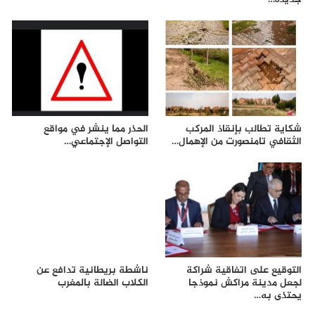
شكاية تطالب بإنقاذ المركب
الحذر مما ينشر في مواقع
الثقافي تامنصورت من الإهمال…
التواصل الإجتماعي…
التوقيع على اتفاقية شراكة
ناشطة بريطانية تدافع عن
لجعل مدينة مراكش نموذجا
الكلاب الضالة بالمغرب
يحتذى به…