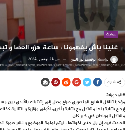
حوادث
غنينا باش يفهمونا ، ساعة هزو العصا و تبع
في
24 نوفمبر, 2024
بواسطة
بوقسيم نور الدين
شارك
#المحور24.
مؤخرا تناقل الشارع المنصوري صراع وصل إلى إشتباك بالأيدي بين م
إرجاع (شابة) لها مشاكل مع (شابة) أخرى، الأولى مؤازرة و الثانية كذل
مشاكل المواطن في خبر كان .
الحادث فيه إن بل حتى اخواتها ، ليتم لملمة الموضوع و نشر صورة اتح