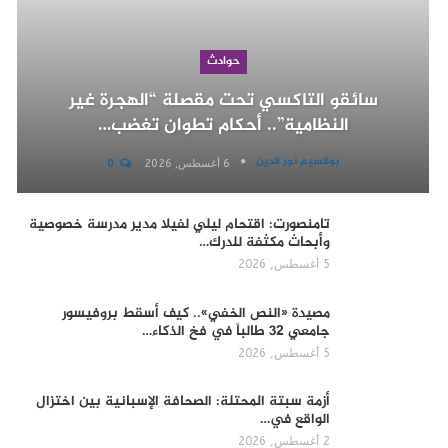
حوادث
سائقو التاكسي تحت مقصلة “الهجرة غير
النظامية”.. أحكام تطوان تغضب…
بوقسيم نور الدين
6 أغسطس, 2026
0
تامنصورت: اقتحام ليلي لفيلا مدير مدرسة خصوصية
وأبحاث مكثفة للدرك…
5 أغسطس, 2026
مصيدة «النص الخفي».. كيف أسقط بروفيسور
جامعي 32 طالباً في فخ الذكاء…
5 أغسطس, 2026
أزمة سبتة المحتلة: الصحافة الإسبانية بين اختزال
الواقع في…
2 أغسطس, 2026