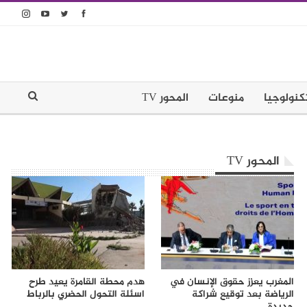
كنولوجيا
منوعات
المحور TV
المحور TV
المغرب يعزز حقوق الإنسان في
هدم محطة القامرة يعيد طرح
الرياضة بعد توقيع شراكة
اسئلة التحول الحضري بالرباط
جديدة…