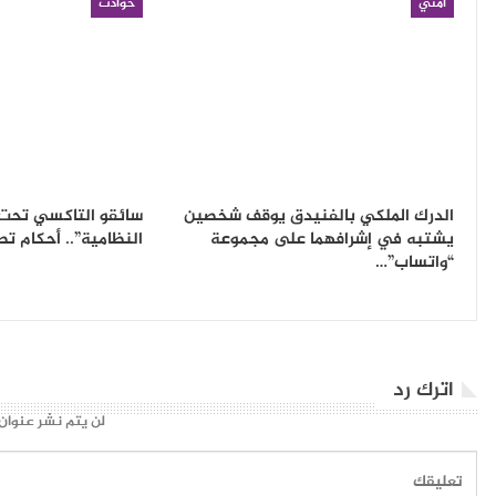
أمني
حوادث
الدرك الملكي بالفنيدق يوقف شخصين
سائقو التاكسي تحت 
يشتبه في إشرافهما على مجموعة
النظامية”.. أحكام ت
“واتساب”…
اترك رد
لن يتم نشر عنوان 