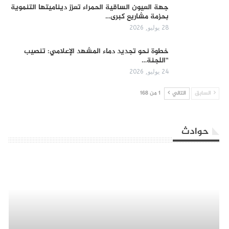
جهة العيون الساقية الحمراء تعزز ديناميتها التنموية
بحزمة مشاريع كبرى…
28 يوليو, 2026
​خطوة نحو تجديد دماء المشهد الإعلامي: تنصيب
“اللجنة…
24 يوليو, 2026
السابق
التالي
1 من 168
حوادث