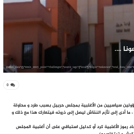
ونا ….
0
سؤولين سياسيين من الأغلبية بمجلس حربيل بسبب طرد و محاولة
ك ، ما أدى إلى تأزم النقاش ليصل إلى ذروته فيتعارك هذا مع ذلك و
اد رموز الأغلبية كرد أو كدليل استباقي على أن أغلبية المجلس