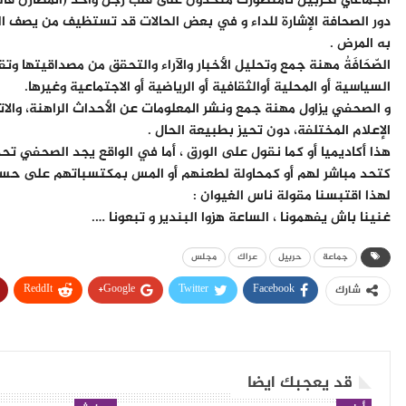
الجماعي لحربيل تامنصورت متحدون على قلب رجل واحد (المصارن فال
دور الصحافة الإشارة للداء و في بعض الحالات قد تستظيف من يصف ال
به المرض .
الصّحَافَةُ مهنة جمع وتحليل الأخبار والآراء والتحقق من مصداقيتها
السياسية أو المحلية أوالثقافية أو الرياضية أو الاجتماعية وغيرها.
و الصحفي يزاول مهنة جمع ونشر المعلومات عن الأحداث الراهنة، والاتج
الإعلام المختلفة، دون تحيز بطبيعة الحال .
هذا أكاديميا أو كما نقول على الورق ، أما في الواقع يجد الصحفي تحد
كتحد مباشر لهم أو كمحاولة لطعنهم أو المس بمكتسباتهم على حسا
لهذا اقتبسنا مقولة ناس الغيوان :
غنينا باش يفهمونا ، الساعة هزوا البندير و تبعونا ….
جماعة
حربيل
عراك
مجلس
ReddIt
Google+
Twitter
Facebook
شارك
قد يعجبك ايضا