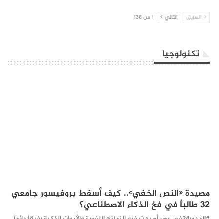
السابق
التالي
1 من 136
تكنولوجيا
مصيدة «النص الخفي».. كيف أسقط بروفيسور جامعي
32 طالباً في فخ الذكاء الاصطناعي؟
#المحور24 ​في عصر أصبحت فيه النماذج اللغوية والأدوات الذكية رفيقاً دائماً