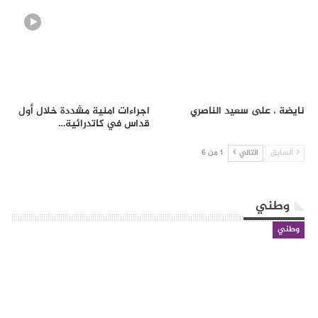
نايضة ، على سعيد الناصري
اجراءات امنية مشددة خلال أول
قداس في كاتدرائية…
السابق
التالي
1 من 6
وطني
وطني