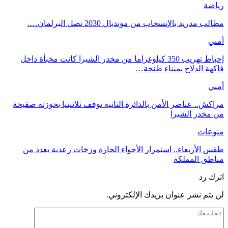
رياضة
مطالب مدريد بالإنسحاب من مونديال 2030 تصل البرلمان….
أمني
إحباط تهريب 350 كيلوغراما من مخدر الشيرا كانت مخبأة داخل
فاكهة الدلاح بميناء طنجة…
أمني
مراكش.. عناصر الأمن بالدائرة الثانية توقف ثلاثينيا بحوزته صفيحة
من مخدر الشيرا
منوعات
طقس الأربعاء.. استمرار الأجواء الحارة وزخات رعدية بعدد من
مناطق المملكة
اترك رد
لن يتم نشر عنوان بريدك الإلكتروني.