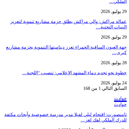
الملكي…
29 يوليو, 2026
عمالة مراكش: والي مراكش يطلق حزمة مشاريع تنموية لتعزيز
البنيات التحتية…
29 يوليو, 2026
جهة العيون الساقية الحمراء تعزز ديناميتها التنموية بحزمة مشاريع
كبرى…
28 يوليو, 2026
​خطوة نحو تجديد دماء المشهد الإعلامي: تنصيب “اللجنة…
24 يوليو, 2026
السابق
التالي
1 من 168
حوادث
حوادث
تامنصورت: اقتحام ليلي لفيلا مدير مدرسة خصوصية وأبحاث مكثفة
للدرك الملكي لفك لغز…