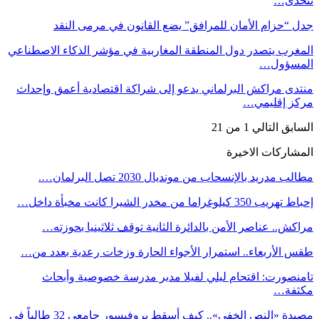
تتحدى…
جدل “حزام الأمان للمرافق” يضع القانون في مرمى النقد
المغرب يتصدر دول المنطقة المغاربية في مؤشر الذكاء الاصطناعي
المسؤول…
منتدى مراكش البرلماني يدعو إلى شراكة اقتصادية أعمق وإحداث
مركز إقليمي…
السابق
التالي
1 من 21
المشاركات الاخيرة
مطالب مدريد بالإنسحاب من مونديال 2030 تصل البرلمان….
إحباط تهريب 350 كيلوغراما من مخدر الشيرا كانت مخبأة داخل…
مراكش.. عناصر الأمن بالدائرة الثانية توقف ثلاثينيا بحوزته…
طقس الأربعاء.. استمرار الأجواء الحارة وزخات رعدية بعدد من…
تامنصورت: اقتحام ليلي لفيلا مدير مدرسة خصوصية وأبحاث
مكثفة…
مصيدة «النص الخفي».. كيف أسقط بروفيسور جامعي 32 طالباً في