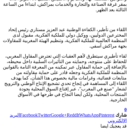
بمقر غرفة الصناعة والتجارة والخدمات بمراكش، ابتداءا من الساعة
الثالثة بعد الظهر.
اللقاء من تأطير، الكفاءة الوطنية عبد العزيز مستاري رئيس إتحاد
المخترعين الدوليين، ووكيل دولي للملكية الفكرية، مقبول لدى
المنظمة العالمية للملكية الفكرية، وتنظيم الهيئة المغربية للمقاولات
بجهة مراكش آسفي.
لقاء تأطيري سيتطرق لأهم العقبات التي تعترض المقاول المغربي،
للحفاظ على منتوجه، وحمايته من التأثيرات السلبية داخل محيطه،
بالإضافة إلى حماية المقاول عبر تمكينه من المعرفة التامة بالقوانين
المنظمة للملكية الفكرية وجعله قادر على حماية مقاولته من
متابعات قضائية، وغرامات مالية بخصوص هذا الشأن، كما يهدف
اللقاء إلى المساهمة في إنجاح تحدي تشجيع الإنتاج الوطني والترويج
لشعار “صنع في المغرب”، عبر إقناع السوق المحلية بجودة
المنتجات المحلية، ولكن أيضا النجاح في طرحها في الأسواق
الخارجية.
0
شارك
Pinterest
WhatsApp
ReddIt
Google+
Twitter
Facebook
البريد
الإلكتروني
قد يعجبك ايضا