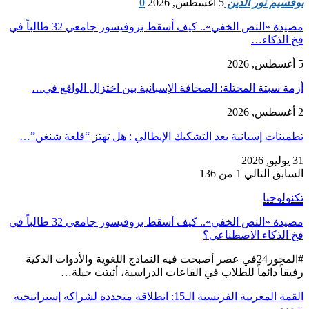
بوقسيم نور الدين
5 أغسطس, 2026
0
مصيدة «النص الخفي».. كيف أسقط بروفيسور جامعي 32 طالباً في
فخ الذكاء…
5 أغسطس, 2026
أزمة سبتة المحتلة: الصحافة الإسبانية بين اختزال الواقع في…
2 أغسطس, 2026
تطمينات إسبانية بعد التشكيك الإيطالي : هل تهتز “قلعة شنغن”…
31 يوليو, 2026
السابق
التالي
1 من 136
تكنولوجيا
مصيدة «النص الخفي».. كيف أسقط بروفيسور جامعي 32 طالباً في
فخ الذكاء الاصطناعي؟
#المحور24 ​في عصر أصبحت فيه النماذج اللغوية والأدوات الذكية
رفيقاً دائماً للطلاب في القاعات الدراسية، أثبتت حيلة…
القمة المغربية الفرنسية الـ15: انطلاقة متجددة لشراكة إستراتيجية