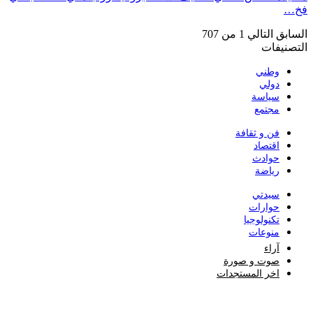
فخ…
السابق
التالي
1 من 707
التصنيفات
وطني
دولي
سياسة
مجتمع
فن و ثقافة
اقتصاد
حوادث
رياضة
سيدتي
حوارات
تكنولوجيا
منوعات
آراء
صوت و صورة
اخر المستجدات