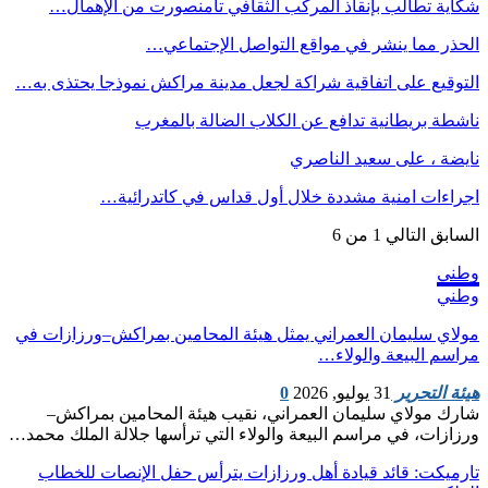
شكاية تطالب بإنقاذ المركب الثقافي تامنصورت من الإهمال…
الحذر مما ينشر في مواقع التواصل الإجتماعي…
التوقيع على اتفاقية شراكة لجعل مدينة مراكش نموذجا يحتذى به…
ناشطة بريطانية تدافع عن الكلاب الضالة بالمغرب
نايضة ، على سعيد الناصري
اجراءات امنية مشددة خلال أول قداس في كاتدرائية…
السابق
التالي
1 من 6
وطني
وطني
مولاي سليمان العمراني يمثل هيئة المحامين بمراكش–ورزازات في
مراسم البيعة والولاء…
هيئة التحرير
31 يوليو, 2026
0
شارك مولاي سليمان العمراني، نقيب هيئة المحامين بمراكش–
ورزازات، في مراسم البيعة والولاء التي ترأسها جلالة الملك محمد…
تارميكت: قائد قيادة أهل ورزازات يترأس حفل الإنصات للخطاب