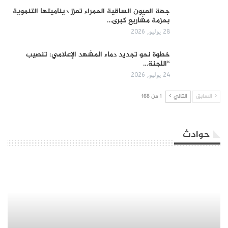
جهة العيون الساقية الحمراء تعزز ديناميتها التنموية
بحزمة مشاريع كبرى…
28 يوليو, 2026
​خطوة نحو تجديد دماء المشهد الإعلامي: تنصيب
“اللجنة…
24 يوليو, 2026
السابق
التالي
1 من 168
حوادث