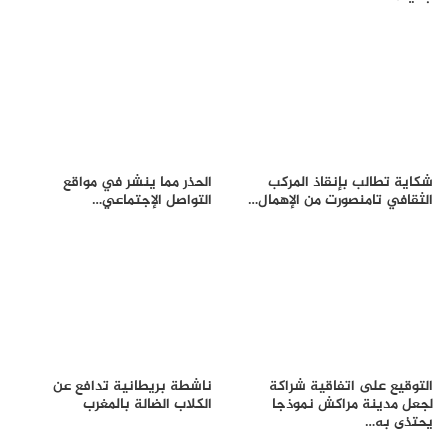
شكاية تطالب بإنقاذ المركب
الحذر مما ينشر في مواقع
الثقافي تامنصورت من الإهمال…
التواصل الإجتماعي…
التوقيع على اتفاقية شراكة
ناشطة بريطانية تدافع عن
لجعل مدينة مراكش نموذجا
الكلاب الضالة بالمغرب
يحتذى به…