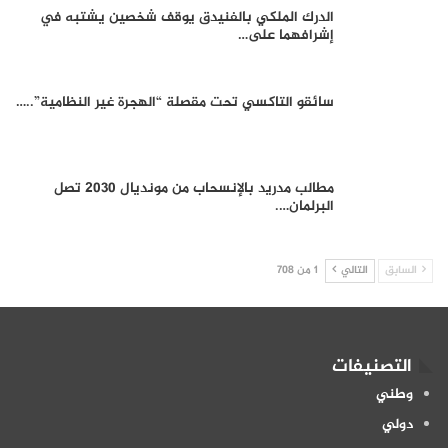
الدرك الملكي بالفنيدق يوقف شخصين يشتبه في
إشرافهما على…
سائقو التاكسي تحت مقصلة “الهجرة غير النظامية”..…
مطالب مدريد بالإنسحاب من مونديال 2030 تصل
البرلمان….
السابق
التالي
1 من 708
التصنيفات
وطني
دولي