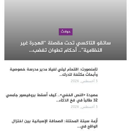
حوادث
سائقو التاكسي تحت مقصلة “الهجرة غير
النظامية”.. أحكام تطوان تغضب…
تامنصورت: اقتحام ليلي لفيلا مدير مدرسة خصوصية
وأبحاث مكثفة للدرك…
5 أغسطس, 2026
مصيدة «النص الخفي».. كيف أسقط بروفيسور جامعي
32 طالباً في فخ الذكاء…
5 أغسطس, 2026
أزمة سبتة المحتلة: الصحافة الإسبانية بين اختزال
الواقع في…