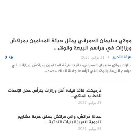
مولاي سليمان العمراني يمثل هيئة المحامين بمراكش–
ورزازات في مراسم البيعة والولاء…
هيئة التحرير
31 يوليو, 2026
0
شارك مولاي سليمان العمراني، نقيب هيئة المحامين بمراكش–ورزازات، في
مراسم البيعة والولاء التي ترأسها جلالة الملك محمد…
تارميكت: قائد قيادة أهل ورزازات يترأس حفل الإنصات
للخطاب الملكي…
29 يوليو, 2026
عمالة مراكش: والي مراكش يطلق حزمة مشاريع
تنموية لتعزيز البنيات التحتية…
29 يوليو, 2026