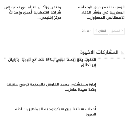
المغرب يتصدر دول المنطقة
منتدى مراكش البرلماني يدعو إلى
المغاربية في مؤشر الذكاء
شراكة اقتصادية أعمق وإحداث
الاصطناعي المسؤول…
مركز إقليمي…
السابق
التالي
1 من 21
المشاركات الاخيرة
المغرب يعزز ربطه الجوي بـ156 خطا مع أوروبا، و رايان
إير تطلق…
إدارة مستشفى محمد الخامس بالجديدة توضح حقيقة
ولادة سيدة حامل…
أحداث سبتتنا بين سيكولوجية الجماهير وسلطة
الصورة