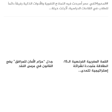
#المحور24 ​في عصر أصبحت فيه النماذج اللغوية والأدوات الذكية رفيقاً دائماً
للطلاب في القاعات الدراسية، أثبتت حيلة…
القمة المغربية الفرنسية الـ15:
جدل “حزام الأمان للمرافق” يضع
انطلاقة متجددة لشراكة
القانون في مرمى النقد
إستراتيجية تتحدى…