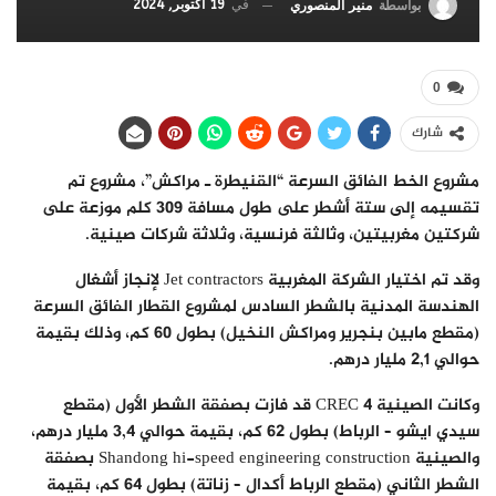
في
19 أكتوبر, 2024
بواسطة
منير المنصوري
0
شارك
مشروع الخط الفائق السرعة “القنيطرة ـ مراكش”، مشروع تم
تقسيمه إلى ستة أشطر على طول مسافة 309 كلم موزعة على
شركتين مغربيتين، وثالثة فرنسية، وثلاثة شركات صينية.
وقد تم اختيار الشركة المغربية Jet contractors لإنجاز أشغال
الهندسة المدنية بالشطر السادس لمشروع القطار الفائق السرعة
(مقطع مابين بنجرير ومراكش النخيل) بطول 60 كم، وذلك بقيمة
حوالي 2,1 مليار درهم.
وكانت الصينية CREC 4 قد فازت بصفقة الشطر الأول (مقطع
سيدي ايشو – الرباط) بطول 62 كم، بقيمة حوالي 3,4 مليار درهم،
والصينية Shandong hi-speed engineering construction بصفقة
الشطر الثاني (مقطع الرباط أكدال – زناتة) بطول 64 كم، بقيمة