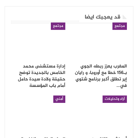
قد يعجبك ايضا
مجتمع
مجتمع
المغرب يعزز ربطه الجوي
إدارة مستشفى محمد
بـ156 خطا مع أوروبا، و رايان
الخامس بالجديدة توضح
إير تطلق أكبر برنامج شتوي
حقيقة ولادة سيدة حامل
في…
أمام باب المؤسسة
آراء وتحليلات
أمني