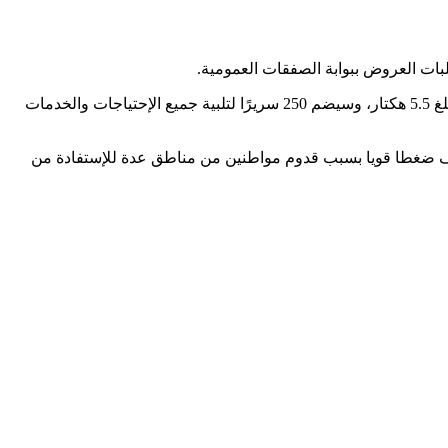
ووفق معطيات صحفية، فمن المرتقب أن يتم رصد ميزانية تصل إلى حوالي 432 مليون درهم لهذا المشروع الهام، الذي سيمتد على مساحة تبلغ 5.5 هكتار، وسيضم 250 سريرًا لتلبية جميع الإحتياجات والخدمات
 ضغطا قويا بسبب قدوم مواطنين من مناطق عدة للإستفادة من