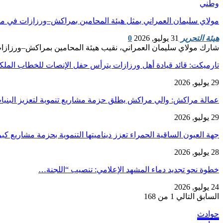
وطني
مولاي سليمان العمراني يمثل هيئة المحامين بمراكش–ورزازات في مر
هيئة التحرير
31 يوليو, 2026
0
شارك مولاي سليمان العمراني، نقيب هيئة المحامين بمراكش–ورزازات،
تارميكت: قائد قيادة أهل ورزازات يترأس حفل الإنصات للخطاب الم
29 يوليو, 2026
عمالة مراكش: والي مراكش يطلق حزمة مشاريع تنموية لتعزيز البنيا
29 يوليو, 2026
جهة العيون الساقية الحمراء تعزز ديناميتها التنموية بحزمة مشاريع ك
28 يوليو, 2026
​خطوة نحو تجديد دماء المشهد الإعلامي: تنصيب “اللجنة…
24 يوليو, 2026
السابق
التالي
1 من 168
حوادث