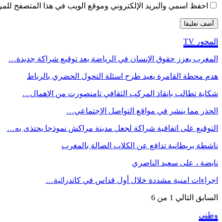
احفظ اسمي والبريد الإلكتروني وموقع الويب في هذا المتصفح للمرة 
المحور TV
المغرب يعزز حقوق الإنسان في الرياضة بعد توقيع شراكة جديدة…
هدم محطة القامرة يعيد طرح اسئلة التحول الحضري بالرباط
شكاية تطالب بإنقاذ المركب الثقافي تامنصورت من الإهمال…
الحذر مما ينشر في مواقع التواصل الإجتماعي…
التوقيع على اتفاقية شراكة لجعل مدينة مراكش نموذجا يحتذى به…
ناشطة بريطانية تدافع عن الكلاب الضالة بالمغرب
نايضة ، على سعيد الناصري
اجراءات امنية مشددة خلال أول قداس في كاتدرائية…
السابق
التالي
1 من 6
وطني