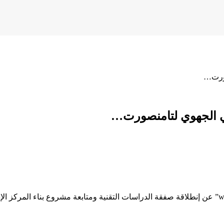
تم الإعلان عبر موقع الصفقات العمومية “www.marchespublics.gov.ma” عن إنطلاقة صفقة الدراسات التقن