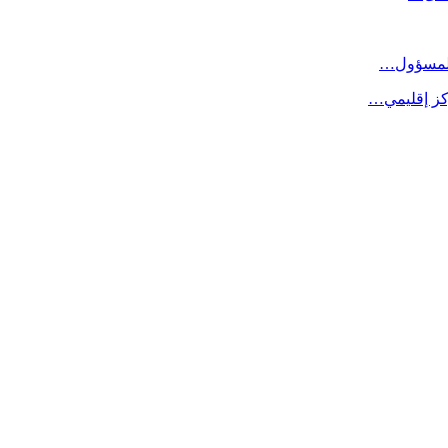
 المسؤول…
كز إقليمي…