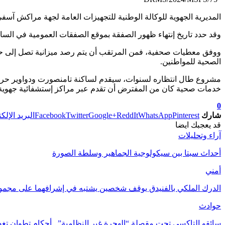
المديرية الجهوية للوكالة الوطنية للتجهيزات العامة لجهة مراكش آس
وقد حدد تاريخ إنتهاء ظهور الصفقة بموقع الصفقات العمومية في السابع من نونبر لسنة 2024 على الساعة العاشرة صباحاً، آخر أجل لوضع طلبا
الصحية للمواطنين.
مشروع طال انتظاره لسنوات، سيقدم لساكنة تامنصورت ودواوير حر
خدمات صحية كان من المفترض أن تقدم عبر مراكز إستشفائية جهوية
0
شارك
Pinterest
WhatsApp
ReddIt
Google+
Twitter
Facebook
البريد الإلك
قد يعجبك ايضا
آراء وتحليلات
أحداث سبتا بين سيكولوجية الجماهير وسلطة الصورة
أمني
الدرك الملكي بالفنيدق يوقف شخصين يشتبه في إشرافهما على مجم
حوادث
سائقو التاكسي تحت مقصلة “الهجرة غير النظامية”.. أحكام تطوان تغ