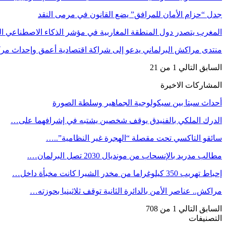
جدل “حزام الأمان للمرافق” يضع القانون في مرمى النقد
المغرب يتصدر دول المنطقة المغاربية في مؤشر الذكاء الاصطناعي
منتدى مراكش البرلماني يدعو إلى شراكة اقتصادية أعمق وإحداث مر
السابق
التالي
1 من 21
المشاركات الاخيرة
أحداث سبتا بين سيكولوجية الجماهير وسلطة الصورة
الدرك الملكي بالفنيدق يوقف شخصين يشتبه في إشرافهما على…
سائقو التاكسي تحت مقصلة “الهجرة غير النظامية”..…
مطالب مدريد بالإنسحاب من مونديال 2030 تصل البرلمان….
إحباط تهريب 350 كيلوغراما من مخدر الشيرا كانت مخبأة داخل…
مراكش.. عناصر الأمن بالدائرة الثانية توقف ثلاثينيا بحوزته…
السابق
التالي
1 من 708
التصنيفات