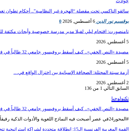
حوادث
سائقو التاكسي تحت مقصلة “الهجرة غير النظامية”.. أحكام تطوان 
بوقسيم نور الدين
6 أغسطس, 2026
0
تامنصورت: اقتحام ليلي لفيلا مدير مدرسة خصوصية وأبحاث مكثفة ل
5 أغسطس, 2026
مصيدة «النص الخفي».. كيف أسقط بروفيسور جامعي 32 طالباً في فخ الذكاء…
5 أغسطس, 2026
أزمة سبتة المحتلة: الصحافة الإسبانية بين اختزال الواقع في…
2 أغسطس, 2026
السابق
التالي
1 من 136
تكنولوجيا
مصيدة «النص الخفي».. كيف أسقط بروفيسور جامعي 32 طالباً في فخ الذكاء الاصطناعي؟
#المحور24 ​في عصر أصبحت فيه النماذج اللغوية والأدوات الذكية رفيقاً دائماً للطلاب في القاعات الدراسية، أثبتت حيلة…
القمة المغربية الفرنسية الـ15: انطلاقة متجددة لشراكة إستراتيجية تتحدى…