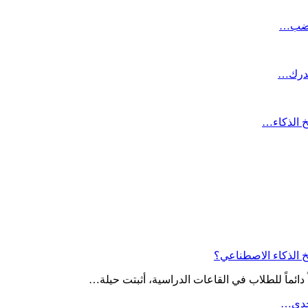
تغضب…
لدرك…