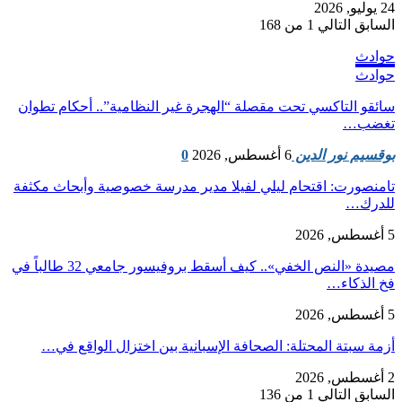
24 يوليو, 2026
السابق
التالي
1 من 168
حوادث
حوادث
سائقو التاكسي تحت مقصلة “الهجرة غير النظامية”.. أحكام تطوان
تغضب…
بوقسيم نور الدين
6 أغسطس, 2026
0
تامنصورت: اقتحام ليلي لفيلا مدير مدرسة خصوصية وأبحاث مكثفة
للدرك…
5 أغسطس, 2026
مصيدة «النص الخفي».. كيف أسقط بروفيسور جامعي 32 طالباً في
فخ الذكاء…
5 أغسطس, 2026
أزمة سبتة المحتلة: الصحافة الإسبانية بين اختزال الواقع في…
2 أغسطس, 2026
السابق
التالي
1 من 136