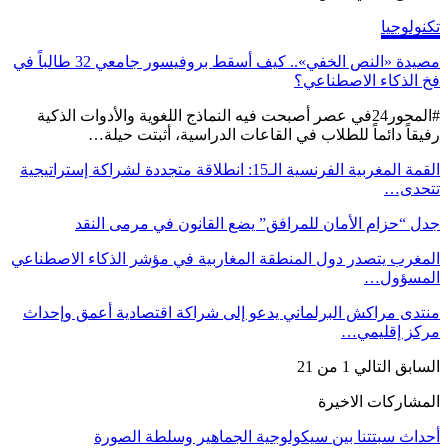
تكنولوجيا
مصيدة «النص الخفي».. كيف أسقط بروفيسور جامعي 32 طالباً في
فخ الذكاء الاصطناعي؟
#المحور24 ​في عصر أصبحت فيه النماذج اللغوية والأدوات الذكية
رفيقاً دائماً للطلاب في القاعات الدراسية، أثبتت حيلة…
القمة المغربية الفرنسية الـ15: انطلاقة متجددة لشراكة إستراتيجية
تتحدى…
جدل “حزام الأمان للمرافق” يضع القانون في مرمى النقد
المغرب يتصدر دول المنطقة المغاربية في مؤشر الذكاء الاصطناعي
المسؤول…
منتدى مراكش البرلماني يدعو إلى شراكة اقتصادية أعمق وإحداث
مركز إقليمي…
السابق
التالي
1 من 21
المشاركات الاخيرة
أحداث سبتتنا بين سيكولوجية الجماهير وسلطة الصورة