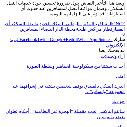
ويعيد هذا التأخير النقاش حول ضرورة تحسين جودة خدمات النقل
السككي، وضمان مواكبة أفضل للمسافرين عند حدوث أي
اضطرابات قد تؤثر على التزاماتهم اليومية
ONCF
المسافرين
المكتب الوطني للسكك الحديدية
النقل السككي
تأخر
القطار
قطار مراكش طنجة
محطة الدار البيضاء المسافرين
0
شارك
Pinterest
WhatsApp
ReddIt
Google+
Twitter
Facebook
البريد
الإلكتروني
قد يعجبك ايضا
آراء وتحليلات
أحداث سبتتنا بين سيكولوجية الجماهير وسلطة الصورة
أمني
الدرك الملكي بالفنيدق يوقف شخصين يشتبه في إشرافهما على
مجموعة “واتساب”…
حوادث
سائقو التاكسي تحت مقصلة “الهجرة غير النظامية”.. أحكام تطوان
تغضب المهنيين
رياضة