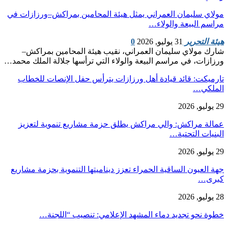
مولاي سليمان العمراني يمثل هيئة المحامين بمراكش–ورزازات في
مراسم البيعة والولاء…
هيئة التحرير
31 يوليو, 2026
0
شارك مولاي سليمان العمراني، نقيب هيئة المحامين بمراكش–
ورزازات، في مراسم البيعة والولاء التي ترأسها جلالة الملك محمد…
تارميكت: قائد قيادة أهل ورزازات يترأس حفل الإنصات للخطاب
الملكي…
29 يوليو, 2026
عمالة مراكش: والي مراكش يطلق حزمة مشاريع تنموية لتعزيز
البنيات التحتية…
29 يوليو, 2026
جهة العيون الساقية الحمراء تعزز ديناميتها التنموية بحزمة مشاريع
كبرى…
28 يوليو, 2026
​خطوة نحو تجديد دماء المشهد الإعلامي: تنصيب “اللجنة…