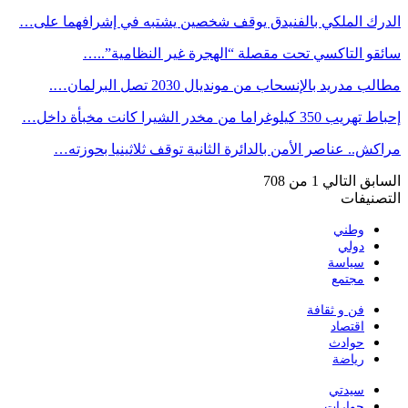
الدرك الملكي بالفنيدق يوقف شخصين يشتبه في إشرافهما على…
سائقو التاكسي تحت مقصلة “الهجرة غير النظامية”..…
مطالب مدريد بالإنسحاب من مونديال 2030 تصل البرلمان….
إحباط تهريب 350 كيلوغراما من مخدر الشيرا كانت مخبأة داخل…
مراكش.. عناصر الأمن بالدائرة الثانية توقف ثلاثينيا بحوزته…
السابق
التالي
1 من 708
التصنيفات
وطني
دولي
سياسة
مجتمع
فن و ثقافة
اقتصاد
حوادث
رياضة
سيدتي
حوارات