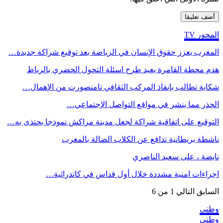
المحور TV
المغرب يعزز حقوق الإنسان في الرياضة بعد توقيع شراكة جديدة…
هدم محطة القامرة يعيد طرح اسئلة التحول الحضري بالرباط
شكاية تطالب بإنقاذ المركب الثقافي تامنصورت من الإهمال…
الحذر مما ينشر في مواقع التواصل الإجتماعي…
التوقيع على اتفاقية شراكة لجعل مدينة مراكش نموذجا يحتذى به…
ناشطة بريطانية تدافع عن الكلاب الضالة بالمغرب
نايضة ، على سعيد الناصري
اجراءات امنية مشددة خلال أول قداس في كاتدرائية…
السابق
التالي
1 من 6
وطني
وطني