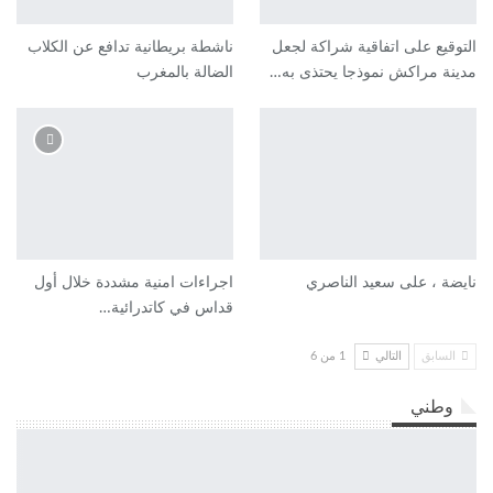
التوقيع على اتفاقية شراكة لجعل
ناشطة بريطانية تدافع عن الكلاب
مدينة مراكش نموذجا يحتذى به…
الضالة بالمغرب
نايضة ، على سعيد الناصري
اجراءات امنية مشددة خلال أول
قداس في كاتدرائية…
السابق
التالي
1 من 6
وطني