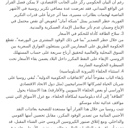
​رغم أن البيان الحكومي ركّز على الجانب الاقتصادي، لا يمكن فصل القرار
عن الواقع الميداني. فقد تعرضت عدة مصافي تكرير روسية في الأشهر
الماضية لهجمات بطائرات مسيرة، مما أثر جزئياً على قدرات التكرير
الفورية. حظر التصدير يمثل “شبكة أمان” لتعويض أي نقص محتمل في
الإنتاج وضمان عدم تأثر سلاسل الإمداد العسكرية والمدنية.
​3. سلاح الطاقة كأداة للتحكم في الأسعار
​من خلال حظر التصدير “بما في ذلك الوقود المشترى من البورصة”، تقطع
الحكومة الطريق على المضاربين الذين يستغلون الفوارق السعرية بين
السوق المحلية والعالمية لتحقيق أرباح سريعة على حساب المستهلك
الروسي. الإبقاء على النفط المكرر داخل البلاد يضمن بقاء الأسعار تحت
السيطرة الحكومية الصارمة.
​4. استثناء الحلفاء (المرونة الدبلوماسية)
​بإبقاء الباب مفتوحاً أمام “الاتفاقيات الحكومية الدولية”، تُبقي روسيا على
شريان الحياة لشركائها الاستراتيجيين (مثل دول الاتحاد الاقتصادي
الأوراسي أو بعض الحلفاء الآسيويين والأفارقة). هذا الاستثناء يحول
“الطاقة” إلى أداة دبلوماسية لمكافأة الحلفاء، مع عزل الأسواق التي تتبنى
مواقف عدائية تجاه موسكو.
تثبت روسيا من خلال هذا القرار أنها مستعدة للتضحية بعائدات النقد
الأجنبي المتأتية من تصدير الوقود المكرر، مقابل تحصين أمنها القومي
والداخلي. ومع إغلاق صنبور الكيروسين الروسي حتى الشتاء المقبل، قد