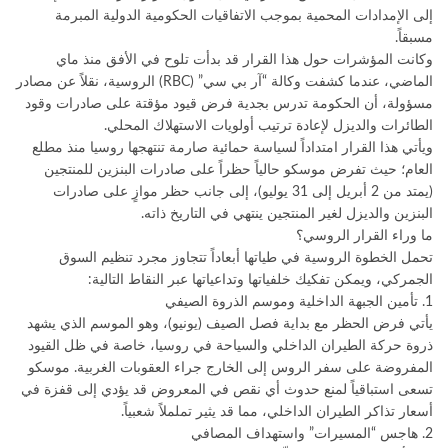
إلى الإمدادات المحمية بموجب الاتفاقيات الحكومية الدولية المبرمة
مسبقاً.
​وكانت المؤشرات حول هذا القرار قد بدأت تلوح في الأفق منذ ماي
الماضي، عندما كشفت وكالة “آر بي سي” (RBC) الروسية، نقلاً عن مصادر
مسؤولة، أن الحكومة تدرس بجدية فرض قيود مؤقتة على صادرات وقود
الطائرات والديزل لإعادة ترتيب أولويات الاستهلاك المحلي.
​ويأتي هذا القرار امتداداً لسياسة حمائية صارمة تنتهجها روسيا منذ مطلع
العام؛ حيث تفرض موسكو حالياً حظراً على صادرات البنزين للمنتجين
(يمتد من 2 أبريل إلى 31 يوليو)، إلى جانب حظر موازٍ على صادرات
البنزين والديزل لغير المنتجين ينتهي في التاريخ ذاته.
ما وراء القرار الروسي؟
​تحمل الخطوة الروسية في طياتها أبعاداً تتجاوز مجرد تنظيم السوق
الجمركي، ويمكن تفكيك خلفياتها وتداعياتها عبر النقاط التالية:
​1. تأمين الجبهة الداخلية وموسم الذروة الصيفي
​يأتي فرض الحظر مع بداية فصل الصيف (يونيو)، وهو الموسم الذي يشهد
ذروة حركة الطيران الداخلي والسياحة في روسيا، خاصة في ظل القيود
المفروضة على سفر الروس إلى الخارج جراء العقوبات الغربية. موسكو
تسعى استباقياً لمنع حدوث أي نقص في المعروض قد يؤدي إلى قفزة في
أسعار تذاكر الطيران الداخلي، مما قد يثير تململاً شعبياً.
​2. هاجس “المسيرات” واستهداف المصافي