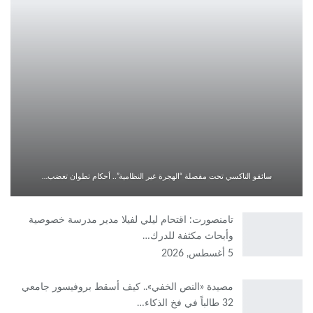
سائقو التاكسي تحت مقصلة “الهجرة غير النظامية”.. أحكام تطوان تغضب…
تامنصورت: اقتحام ليلي لفيلا مدير مدرسة خصوصية
وأبحاث مكثفة للدرك…
5 أغسطس, 2026
مصيدة «النص الخفي».. كيف أسقط بروفيسور جامعي
32 طالباً في فخ الذكاء…