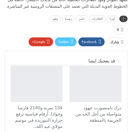
تشهد أسواق وقود الطائرات العالمية حالة من تذبذب الأسعار، خاصة في
الخطوط الجوية البديلة التي تعتمد على المشتقات الروسية غير المباشرة.
أوربا
الطائرات
حضر
روسيا
وقود
0
Google+
Twitter
Facebook
شارك
Pinterest
WhatsApp
ReddIt
قد يعجبك ايضا
البريد الإلكتروني
درك تامنصورت جهود
134 سربة و2140 فارسا
متواصلة من أجل الحد من
وجوادا، أرقام قياسية ترفع
الجريمة بالمنطقة
حرارة التبوريدة في موسم
مولاي عبد الله…