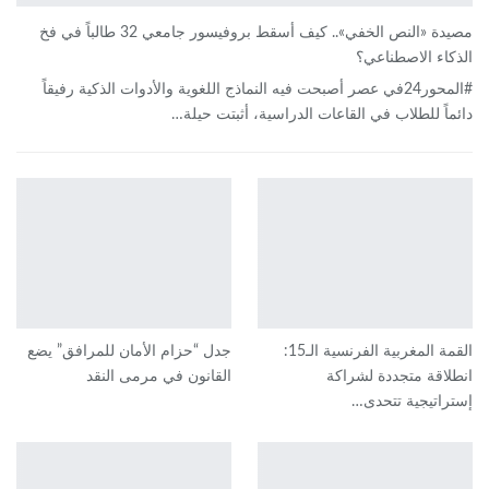
مصيدة «النص الخفي».. كيف أسقط بروفيسور جامعي 32 طالباً في فخ
الذكاء الاصطناعي؟
#المحور24 ​في عصر أصبحت فيه النماذج اللغوية والأدوات الذكية رفيقاً
دائماً للطلاب في القاعات الدراسية، أثبتت حيلة…
القمة المغربية الفرنسية الـ15:
جدل “حزام الأمان للمرافق” يضع
انطلاقة متجددة لشراكة
القانون في مرمى النقد
إستراتيجية تتحدى…