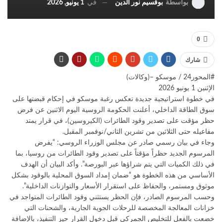
في
1 يونيو, 2026
بواسطة
بوقسيم نور الدين
0
شارك
#المحور24 / ​موسكو –(وكالات)
الإثنين 1 يونيو 2026
​في خطوة استراتيجية جديدة تعكس رغبة موسكو في إحكام قبضتها على
سوق الطاقة الداخلي، أعلنت الحكومة الروسية اليوم الاثنين عن فرض
حظر مؤقت على تصدير وقود الطائرات (الكيروسين)، في قرار يمتد
مفاعيله حتى الثلاثين من تشرين الثاني/نوفمبر المقبل.
​وجاء في بيان رسمي صادر عن مجلس الوزراء الروسي: “يفرض
المرسوم الجديد حظراً مؤقتاً على تصدير وقود الطائرات من روسيا، بما
في ذلك الكميات التي يتم شراؤها عبر البورصة”. وأكد البيان أن الهدف
الأساسي من هذه الخطوة هو “ضمان إمداد السوق المحلية بالوقود بشكل
موثوق ومستمر، والحفاظ على استقرار الأسعار والتوازنات الداخلية”.
​وحسب المرسوم الصادر، فإن الحظر يستثني وقود الطائرات المتواجد في
خزانات المعالجة المخصصة للرحلات الجوية الجارية، والشحنات التي
خضعت بالفعل للتخليص الجمركي قبل دخول القرار حيز التنفيذ، بالإضافة