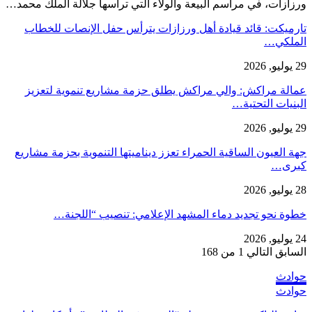
ورزازات، في مراسم البيعة والولاء التي ترأسها جلالة الملك محمد…
تارميكت: قائد قيادة أهل ورزازات يترأس حفل الإنصات للخطاب
الملكي…
29 يوليو, 2026
عمالة مراكش: والي مراكش يطلق حزمة مشاريع تنموية لتعزيز
البنيات التحتية…
29 يوليو, 2026
جهة العيون الساقية الحمراء تعزز ديناميتها التنموية بحزمة مشاريع
كبرى…
28 يوليو, 2026
​خطوة نحو تجديد دماء المشهد الإعلامي: تنصيب “اللجنة…
24 يوليو, 2026
السابق
التالي
1 من 168
حوادث
حوادث