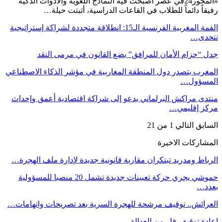
#المحور24 ​في عصر أصبحت فيه النماذج اللغوية والأدوات الذكية
رفيقاً دائماً للطلاب في القاعات الدراسية، أثبتت حيلة…
القمة المغربية الفرنسية الـ15: انطلاقة متجددة لشراكة إستراتيجية
تتحدى…
جدل “حزام الأمان للمرافق” يضع القانون في مرمى النقد
المغرب يتصدر دول المنطقة المغاربية في مؤشر الذكاء الاصطناعي
المسؤول…
منتدى مراكش البرلماني يدعو إلى شراكة اقتصادية أعمق وإحداث
مركز إقليمي…
السابق
التالي
1 من 21
المشاركات الاخيرة
الرباط ومدريد تبتكران مقاربة قانونية جديدة لإدارة ملف الهجرة…
حموشي يجري حركة تعيينات جديدة تشمل 20 منصبا للمسؤولية
بعدد…
العرائش.. توقيف مرشحة للهجرة السرية بعد تصريحات واتهامات…
إعادة توقيف فار من العدالة