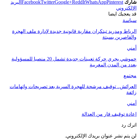
شارك
Pinterest
WhatsApp
ReddIt
Google+
Twitter
Facebook
البريد
الإلكتروني
قد يعجبك ايضا
سياسة
الرباط ومدريد تبتكران مقاربة قانونية جديدة لإدارة ملف الهجرة
والقاصرين بسبتة
أمني
حموشي يجري حركة تعيينات جديدة تشمل 20 منصبا للمسؤولية
بعدد من المدن المغربية
مجتمع
العرائش.. توقيف مرشحة للهجرة السرية بعد تصريحات واتهامات
زائفة
أمني
إعادة توقيف فار من العدالة
اترك رد
لن يتم نشر عنوان بريدك الإلكتروني.