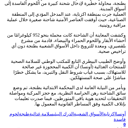
بطنجة، محاولة خطيرة لإدخال شحنة كبيرة من اللحوم الفاسدة إلى
أسواق المدينة.
العملية جرت بمنطقة اكزناية، عند المدخل المؤدي إلى المنطقة
الصناعية، حيث أوقفت العناصر الأمنية شاحنة صغيرة خلال عملية
مراقبة روتينية.
وكشفت المعاينة أن الشاحنة كانت محملة بنحو 952 كيلوغرامًا من
أحشاء الأبقار واللحوم الحمراء والبيضاء، قادمة من مشرع
بلقصيري، ومعدة للترويج داخل الأسواق الشعبية بطنجة دون أي
تراخيص صحية.
وأوضح الطبيب البيطري التابع للمكتب الوطني للسلامة الصحية
للمنتجات الغذائية (أونسا) أن الكمية المحجوزة غير صالحة
للاستهلاك، بسبب غياب شروط النقل والتبريد، ما يشكل خطرًا
مباشرًا على صحة المستهلكين.
وبأمر من النيابة العامة لدى المحكمة الابتدائية بطنجة، تم وضع
سائق الشاحنة رهن الحراسة النظرية، مع حجز المركبة ومواصلة
التحقيقات لتحديد هوية باقي المتورطين، فيما صدرت تعليمات
بإتلاف الكمية وفق المساطر القانونية المعمول بها.
أونسا
اكزناية
الأسواق الشعبية
الدرك البيئي
سلامة غذائية
طنجة
لحوم
فاسدة
0