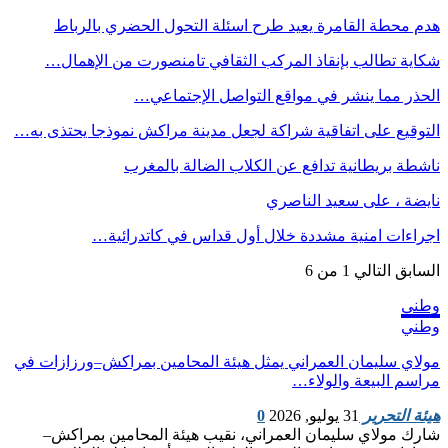
هدم محطة القامرة يعيد طرح اسئلة التحول الحضري بالرباط
شكاية تطالب بإنقاذ المركب الثقافي تامنصورت من الإهمال…
الحذر مما ينشر في مواقع التواصل الإجتماعي…
التوقيع على اتفاقية شراكة لجعل مدينة مراكش نموذجا يحتذى به…
ناشطة بريطانية تدافع عن الكلاب الضالة بالمغرب
نايضة ، على سعيد الناصري
اجراءات امنية مشددة خلال أول قداس في كاتدرائية…
السابق
التالي
1 من 6
وطني
وطني
مولاي سليمان العمراني يمثل هيئة المحامين بمراكش–ورزازات في
مراسم البيعة والولاء…
هيئة التحرير
31 يوليو, 2026
0
شارك مولاي سليمان العمراني، نقيب هيئة المحامين بمراكش–