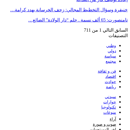
خنيفرة وسؤال التخطيط المجالي: زحف الخرسانة يهدد كرامة…
تامنصورت: 65 ألف نسمة . حلم “دار الولادة” الضائع…
السابق
التالي
1 من 711
التصنيفات
وطني
دولي
سياسة
مجتمع
فن و ثقافة
اقتصاد
حوادث
رياضة
سيدتي
حوارات
تكنولوجيا
منوعات
آراء
صوت و صورة
اخر المستجدات