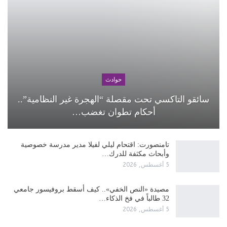
حوادث
سائقو التاكسي تحت مقصلة “الهجرة غير النظامية”..
أحكام تطوان تغضب…
تامنصورت: اقتحام ليلي لفيلا مدير مدرسة خصوصية
وأبحاث مكثفة للدرك…
5 أغسطس, 2026
مصيدة «النص الخفي».. كيف أسقط بروفيسور جامعي
32 طالباً في فخ الذكاء…
5 أغسطس, 2026