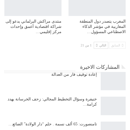
المغرب يتصدر دول المنطقة
منتدى مراكش البرلماني يدعو إلى
المغاربية في مؤشر الذكاء
شراكة اقتصادية أعمق وإحداث
الاصطناعي المسؤول…
مركز إقليمي…
السابق
التالي
1 من 21
المشاركات الاخيرة
إعادة توقيف فار من العدالة
خنيفرة وسؤال التخطيط المجالي: زحف الخرسانة يهدد
كرامة…
تامنصورت: 65 ألف نسمة . حلم “دار الولادة” الضائع…