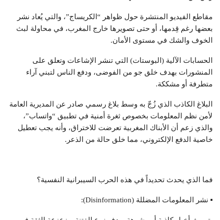
مقاطع الفيديو المنتشرة حول ظواهر “الكريساج”، والتي يُعاد نشر
بعضها رغم قِدمها، أو حتى تصويرها خارج المغرب، في محاولة لبث
الخوف والشك في مستوى الأمان.
الحسابات الآلية (البوستات) التي تنشر الإشاعات وتعلق على
المنشورات بهدف خلق جو من الفوضى، ودفع الناس لتبني آراء
متطرفة أو مشككة.
البلاغ الكاذب الذي زُجّ به وسط بلاغ رسمي صادر عن المديرية العامة
لأمن نظم المعلومات بخصوص ثغرة أمنية في تطبيق “واتساب”،
والذي زعم أن الأبناك المغربية تعرضت للاختراق، وأنه يجب تعطيل
خاصية الدفع الإلكتروني، مما خلق حالة من الذعر.
فما الذي يحدث تحديداً في هذه الحرب السيبرانية النفسية؟
▪ نشر المعلومات المضللة (Disinformation):