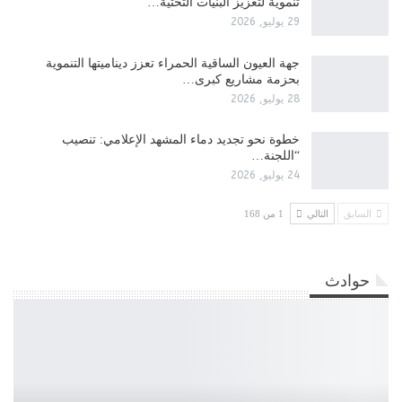
تنموية لتعزيز البنيات التحتية…
29 يوليو, 2026
جهة العيون الساقية الحمراء تعزز ديناميتها التنموية
بحزمة مشاريع كبرى…
28 يوليو, 2026
​خطوة نحو تجديد دماء المشهد الإعلامي: تنصيب
“اللجنة…
24 يوليو, 2026
السابق
التالي
1 من 168
حوادث