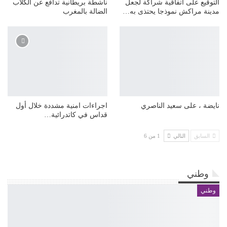
التوقيع على اتفاقية شراكة لجعل
ناشطة بريطانية تدافع عن الكلاب
مدينة مراكش نموذجا يحتذى به…
الضالة بالمغرب
نايضة ، على سعيد الناصري
اجراءات امنية مشددة خلال أول
قداس في كاتدرائية…
السابق
التالي
1 من 6
وطني
وطني