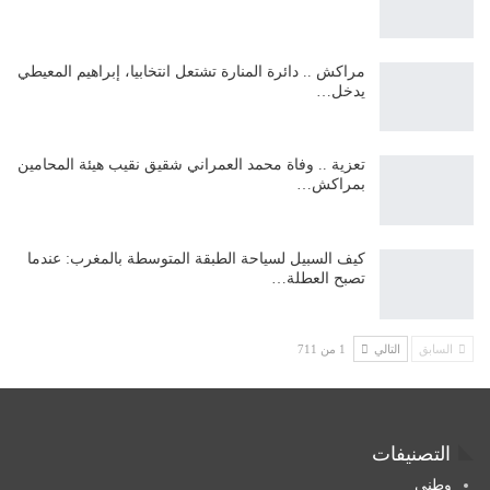
مراكش .. دائرة المنارة تشتعل انتخابيا، إبراهيم المعيطي
يدخل…
تعزية .. وفاة محمد العمراني شقيق نقيب هيئة المحامين
بمراكش…
كيف السبيل لسياحة الطبقة المتوسطة بالمغرب: عندما
تصبح العطلة…
السابق
التالي
1 من 711
التصنيفات
وطني