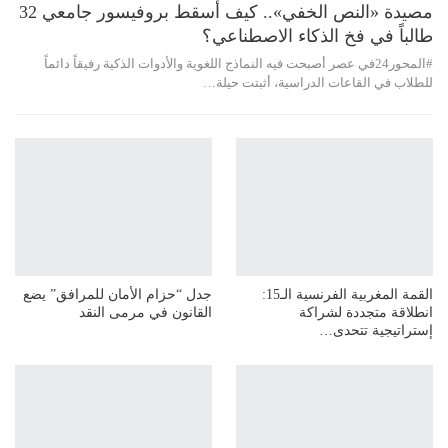
مصيدة «النص الخفي».. كيف أسقط بروفيسور جامعي 32
طالباً في فخ الذكاء الاصطناعي؟
#المحور24 ​في عصر أصبحت فيه النماذج اللغوية والأدوات الذكية رفيقاً دائماً
للطلاب في القاعات الدراسية، أثبتت حيلة…
القمة المغربية الفرنسية الـ15:
جدل “حزام الأمان للمرافق” يضع
انطلاقة متجددة لشراكة
القانون في مرمى النقد
إستراتيجية تتحدى…