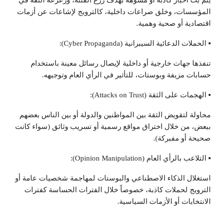
يتم بث أخبار كاذبة أو مشوهة بهدف زرع الفتنة، وزعزعة الثقة في
المؤسسات، وخلق صراعات داخلية، كالترويج لإشاعات عن أزمات
اقتصادية أو صحية وهمية.
▪ الحملات الدعائية السيبرانية (Cyber Propaganda):
تنفذها جهات خارجية أو داخلية لإيصال رسائل معينة باستخدام
حسابات مزيفة وبوستات، للتأثير في الرأي العام وتوجيهه.
▪ الهجمات على الثقة (Attacks on Trust):
محاولة لتقويض الثقة بين المواطنين والدولة أو بين الناس بعضهم
ببعض، من خلال اختراق مواقع رسمية أو تسريب وثائق (سواء كانت
صحيحة أو مفبركة).
▪ التلاعب بالرأي العام (Opinion Manipulation):
استغلال الذكاء الاصطناعي والبوستات لمهاجمة شخصيات عامة أو
الترويج لحملات كاذبة، خصوصاً خلال الفترات الحساسة كفترات
الانتخابات أو الأزمات السياسية.