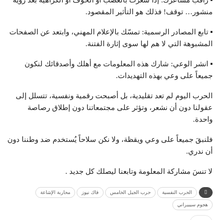
▪ راقب مشاعرك: إذا شعرت بالغضب أو الخوف أو الكراهية بعد رؤية
منشور… توقف! فذلك هو التأثير المقصود.
▪ تابع المصادر الرسمية: تمسّك بالإعلام المهني، وابتعد عن الصفحات
المشبوهة التي لا هم لها سوى إثارة الفتنة.
▪ انشر الوعي: شارك هذه المعلومات مع أهلك وأصدقائك لنكون
جميعاً على وعي بهذه التهديدات.
الحرب اليوم لم تعد تقليدية، بل أصبحت رقمية ونفسية، تتسلل إلى
عقولنا دون أن نشعر، وتؤثر على مجتمعاتنا دون إطلاق رصاصة
واحدة.
فلنبقَ جميعاً على وعي ويقظة، ولا نكن سلاحاً يُستخدم ضد وطننا دون
أن ندري.
لا تنسَ مشاركة المعلومة وتابعنا ليصلك كل جديد .
الحرب النفسية
حرب الجيل الخامس
فاك نيوز
محاربة الإشاعة
هجوم سيبيراني