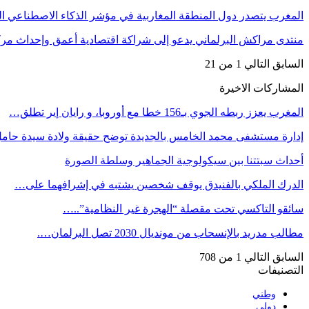
المغرب يتصدر دول المنطقة المغاربية في مؤشر الذكاء الاصطناعي
منتدى مراكش البرلماني يدعو إلى شراكة اقتصادية أعمق وإحداث مر
السابق
التالي
1 من 21
المشاركات الاخيرة
المغرب يعزز ربطه الجوي بـ156 خطا مع أوروبا، و رايان إير تطلق…
إدارة مستشفى محمد الخامس بالجديدة توضح حقيقة ولادة سيدة حا
أحداث سبتتنا بين سيكولوجية الجماهير وسلطة الصورة
الدرك الملكي بالفنيدق يوقف شخصين يشتبه في إشرافهما على…
سائقو التاكسي تحت مقصلة “الهجرة غير النظامية”..…
مطالب مدريد بالإنسحاب من مونديال 2030 تصل البرلمان….
السابق
التالي
1 من 708
التصنيفات
وطني
دولي