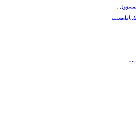
 المسؤول…
كز إقليمي…
مل…