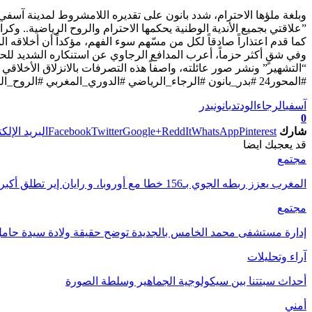
​وبلغة ملؤها الاحترام، شدد بانون على تقديره اللامشروط لمدينة آسفي، 
​”علاقتي بجميع الأندية الوطنية يحكمها الاحترام والروح الرياضية.. وكر
​كما قدم اعتذاراً صادقاً لكل من مسّهم سوء الفهم، مؤكداً أن أخلاقه 
​وفي شقٍ أكثر حزماً، أعرب المدافع الرجاوي عن استنكاره الشديد لل
“التشهير” ونشر صور عائلته، واصفاً هذه التصرفات بالانزلاق الأخلاقي 
​#المحور24 #بدر_بانون #الرجاء_الرياضي #الدوري_المغربي #الروح_الرياضية
آسفي
الرجاء
الودتد
بانون
بدر
0
شارك
Pinterest
WhatsApp
ReddIt
Google+
Twitter
Facebook
البريد الإلك
قد يعجبك ايضا
مجتمع
المغرب يعزز ربطه الجوي بـ156 خطا مع أوروبا، و رايان إير تطلق أكبر برنامج شتوي في…
مجتمع
إدارة مستشفى محمد الخامس بالجديدة توضح حقيقة ولادة سيدة حام
آراء وتحليلات
أحداث سبتتنا بين سيكولوجية الجماهير وسلطة الصورة
أمني