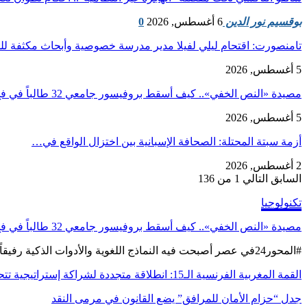
بوقسيم نور الدين
6 أغسطس, 2026
0
تامنصورت: اقتحام ليلي لفيلا مدير مدرسة خصوصية وأبحاث مكثفة ل
5 أغسطس, 2026
مصيدة «النص الخفي».. كيف أسقط بروفيسور جامعي 32 طالباً في فخ الذكاء…
5 أغسطس, 2026
أزمة سبتة المحتلة: الصحافة الإسبانية بين اختزال الواقع في…
2 أغسطس, 2026
السابق
التالي
1 من 136
تكنولوجيا
مصيدة «النص الخفي».. كيف أسقط بروفيسور جامعي 32 طالباً في فخ الذكاء الاصطناعي؟
#المحور24 ​في عصر أصبحت فيه النماذج اللغوية والأدوات الذكية رفيقاً دائماً للطلاب في القاعات الدراسية، أثبتت حيلة…
القمة المغربية الفرنسية الـ15: انطلاقة متجددة لشراكة إستراتيجية تتحدى…
جدل “حزام الأمان للمرافق” يضع القانون في مرمى النقد