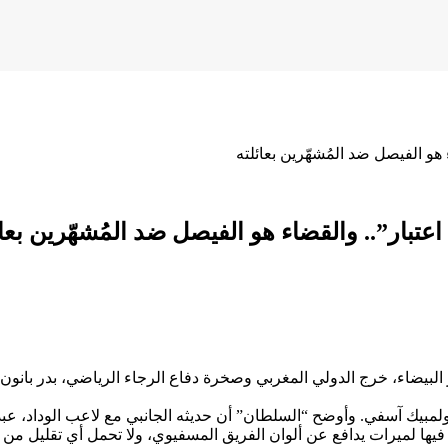
و الفيصل ضد المُشهّرين بعائلته
بار”.. والقضاء هو الفيصل ضد المُشهّرين بعائ
 البيضاء، خرج الدولي المغربي وصخرة دفاع الرجاء الرياضي، بدر بانو
أولمبيك آسفي. وأوضح “السلطان” أن حديثه الجانبي مع لاعب الوداد، عبد ا
يها لميرات يدافع عن ألوان الفريق المسفيوي، ولا تحمل أي تقليل من شأ