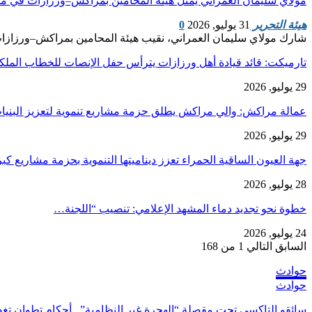
مولاي سليمان العمراني يمثل هيئة المحامين بمراكش–ورزازات في مر
هيئة التحرير
31 يوليو, 2026
0
شارك مولاي سليمان العمراني، نقيب هيئة المحامين بمراكش–ورزازات،
تارميكت: قائد قيادة أهل ورزازات يترأس حفل الإنصات للخطاب الم
29 يوليو, 2026
عمالة مراكش: والي مراكش يطلق حزمة مشاريع تنموية لتعزيز البنيا
29 يوليو, 2026
جهة العيون الساقية الحمراء تعزز ديناميتها التنموية بحزمة مشاريع ك
28 يوليو, 2026
​خطوة نحو تجديد دماء المشهد الإعلامي: تنصيب “اللجنة…
24 يوليو, 2026
السابق
التالي
1 من 168
حوادث
حوادث
سائقو التاكسي تحت مقصلة “الهجرة غير النظامية”.. أحكام تطوان 