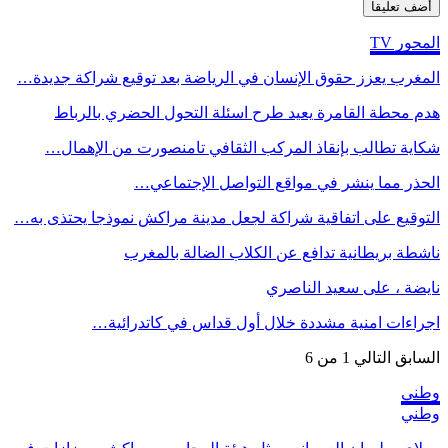
المحور TV
المغرب يعزز حقوق الإنسان في الرياضة بعد توقيع شراكة جديدة…
هدم محطة القامرة يعيد طرح اسئلة التحول الحضري بالرباط
شكاية تطالب بإنقاذ المركب الثقافي تامنصورت من الإهمال…
الحذر مما ينشر في مواقع التواصل الإجتماعي…
التوقيع على اتفاقية شراكة لجعل مدينة مراكش نموذجا يحتذى به…
ناشطة بريطانية تدافع عن الكلاب الضالة بالمغرب
نايضة ، على سعيد الناصري
اجراءات امنية مشددة خلال أول قداس في كاتدرائية…
السابق
التالي
1 من 6
وطني
وطني