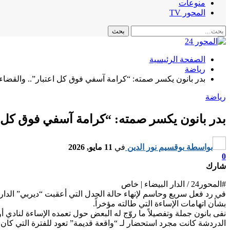
منوعات
المحور TV
الصفحة الرئيسية
رياضة
بدر بانون يكسر صمته: “كرامة آسفي فوق كل اعتبار”.. والقضاء ه
رياضة
بدر بانون يكسر صمته: “كرامة آسفي فوق كل اعت
بواسطة
بوقسيم نور الدين
في
11 مايو, 2026
0
شارك
#المحور24 / ​الدار البيضاء | خاص
​في رد فعل سريع وحاسم لإنهاء حالة الجدل التي أعقبت “ديربي” الدار
بشأن اتهامات الإساءة التي طالته مؤخراً.
​نفى بانون جملة وتفصيلاً ما روّج له البعض حول تعمده الإساءة لنادي 
الدردشة كانت مجرد استحضار لـ “واقعة قديمة” تعود للفترة التي كان ف