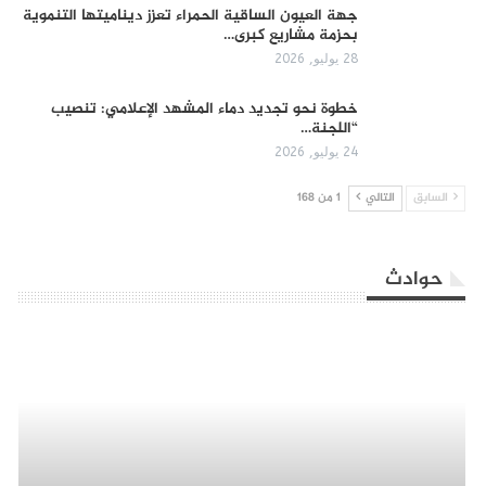
جهة العيون الساقية الحمراء تعزز ديناميتها التنموية
بحزمة مشاريع كبرى…
28 يوليو, 2026
​خطوة نحو تجديد دماء المشهد الإعلامي: تنصيب
“اللجنة…
24 يوليو, 2026
السابق
التالي
1 من 168
حوادث