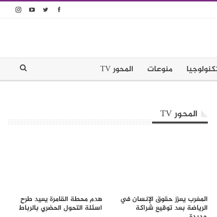
كنولوجيا
منوعات
المحور TV
المحور TV
المغرب يعزز حقوق الإنسان في
هدم محطة القامرة يعيد طرح
الرياضة بعد توقيع شراكة
اسئلة التحول الحضري بالرباط
جديدة…