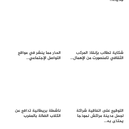
شكاية تطالب بإنقاذ المركب
الحذر مما ينشر في مواقع
الثقافي تامنصورت من الإهمال…
التواصل الإجتماعي…
التوقيع على اتفاقية شراكة
ناشطة بريطانية تدافع عن
لجعل مدينة مراكش نموذجا
الكلاب الضالة بالمغرب
يحتذى به…