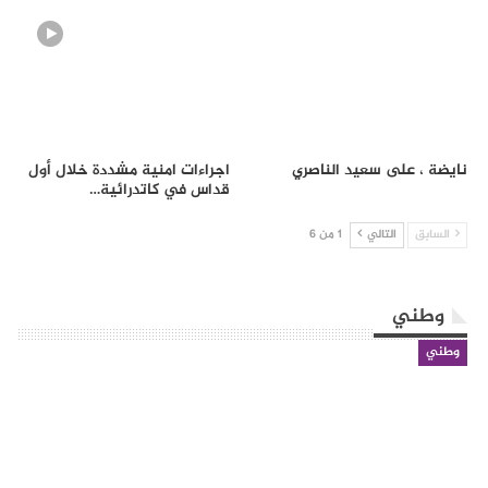
نايضة ، على سعيد الناصري
اجراءات امنية مشددة خلال أول
قداس في كاتدرائية…
السابق
التالي
1 من 6
وطني
وطني