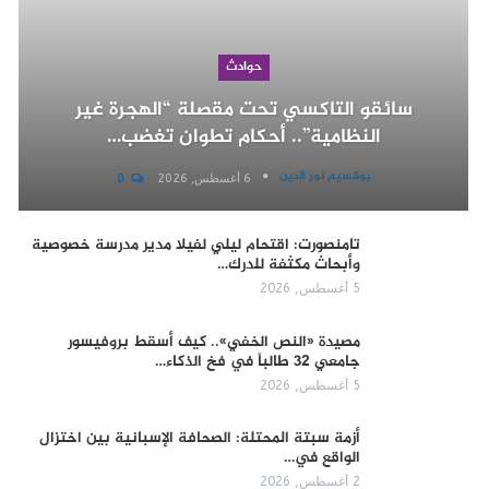
حوادث
سائقو التاكسي تحت مقصلة “الهجرة غير
النظامية”.. أحكام تطوان تغضب…
بوقسيم نور الدين
6 أغسطس, 2026
0
تامنصورت: اقتحام ليلي لفيلا مدير مدرسة خصوصية
وأبحاث مكثفة للدرك…
5 أغسطس, 2026
مصيدة «النص الخفي».. كيف أسقط بروفيسور
جامعي 32 طالباً في فخ الذكاء…
5 أغسطس, 2026
أزمة سبتة المحتلة: الصحافة الإسبانية بين اختزال
الواقع في…
2 أغسطس, 2026