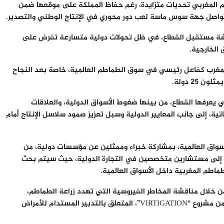
 المغربي تحديات متزايدة، رغم حفاظ المملكة على موقعها ضمن
واصل جهة سوس ماسة لعب دور محوري في الإنتاج الوطني والتصدير.
قشة مستقبل القطاع، في ظل تحولات دولية متسارعة تفرض على
 الخارجية.
محطة جديدة لتعزيز موقع المغرب كفاعل رئيسي في سوق الطماطم العالمية، خاصة بعد النجاح
ي يعرفها القطاع، من بينها ضغوط الأسواق الدولية، والعلاقات
اتية، إلى جانب المعايير الدولية وسبل تعزيز صمود سلاسل الإنتاج أمام
أسواق العالمية، بمشاركة خبراء وممثلين عن مؤسسات دولية، من
عن “Morocco Foodex” و“Groenten Fruit Huis”، إضافة إلى مستشارين متخصصين في التجارة الدولية، حيث سيتم بحث
ماطم المغربية داخل الأسواق العالمية.
ن خلال مناقشة المخاطر الفيروسية التي تهدد زراعة الطماطم،
بمشاركة باحثين من جامعات أوروبية، إلى جانب عرض حلول عملية ضمن مشروع “VIRTIGATION”، المتعلق بالتدبير المستدام للأمراض