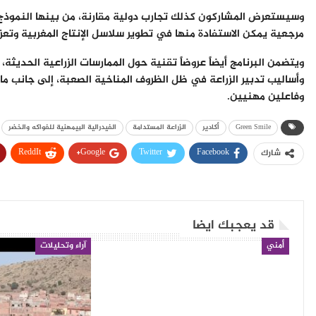
وسيستعرض المشاركون كذلك تجارب دولية مقارنة، من بينها النموذج ا
مرجعية يمكن الاستفادة منها في تطوير سلاسل الإنتاج المغربية وتعزي
ويتضمن البرنامج أيضاً عروضاً تقنية حول الممارسات الزراعية الحديثة،
وأساليب تدبير الزراعة في ظل الظروف المناخية الصعبة، إلى جانب ما
وفاعلين مهنيين.
Green Smile
أكادير
الزراعة المستدامة
الفيدرالية البيمهنية للفواكه والخضر
ReddIt
Google+
Twitter
Facebook
شارك
قد يعجبك ايضا
أمني
آراء وتحليلات