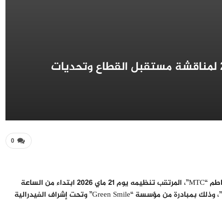
أكادير تحتضن مؤتمر المغرب للطماطم 2026 لمناقشة مستقبل القطاع وتحديات
0
تستعد مدينة أكادير لاحتضان الدورة السادسة من مؤتمر المغرب للطماطم “MTC”، المرتقب تنظيمه يوم 21 ماي 2026 ابتداء من الساعة
التاسعة صباحا، تحت شعار “صياغة مستقبل مستدام لتجارة الطماطم”، وذلك بمبادرة من مؤسسة “Green Smile” وتحت إشراف الفيدرالية