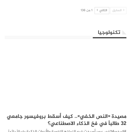
السابق
التالي
1 من 136
تكنولوجيا
مصيدة «النص الخفي».. كيف أسقط بروفيسور جامعي
32 طالباً في فخ الذكاء الاصطناعي؟
#المحور24 ​في عصر أصبحت فيه النماذج اللغوية والأدوات الذكية رفيقاً دائماً