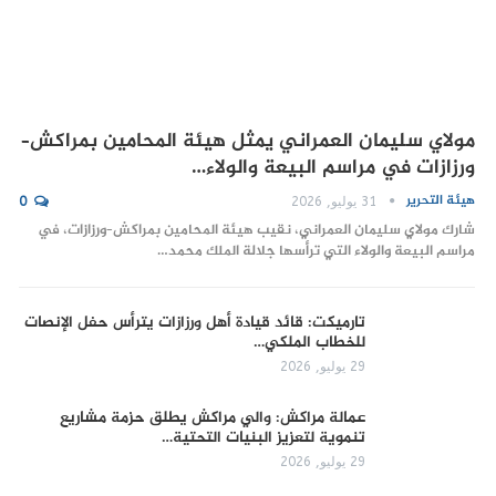
مولاي سليمان العمراني يمثل هيئة المحامين بمراكش–
ورزازات في مراسم البيعة والولاء…
هيئة التحرير
31 يوليو, 2026
0
شارك مولاي سليمان العمراني، نقيب هيئة المحامين بمراكش–ورزازات، في
مراسم البيعة والولاء التي ترأسها جلالة الملك محمد…
تارميكت: قائد قيادة أهل ورزازات يترأس حفل الإنصات
للخطاب الملكي…
29 يوليو, 2026
عمالة مراكش: والي مراكش يطلق حزمة مشاريع
تنموية لتعزيز البنيات التحتية…
29 يوليو, 2026