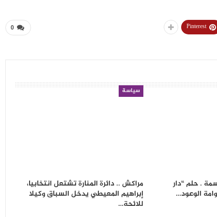
Pinterest
0
سياسة
6 ألف نسمة . حلم “دار
مراكش .. دائرة المنارة تشتعل انتخابيا،
وامة الوعود…
إبراهيم المعيطي يدخل السباق وكيلا
للائحة…