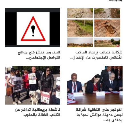
شكاية تطالب بإنقاذ المركب
الحذر مما ينشر في مواقع
الثقافي تامنصورت من الإهمال…
التواصل الإجتماعي…
التوقيع على اتفاقية شراكة
ناشطة بريطانية تدافع عن
لجعل مدينة مراكش نموذجا
الكلاب الضالة بالمغرب
يحتذى به…