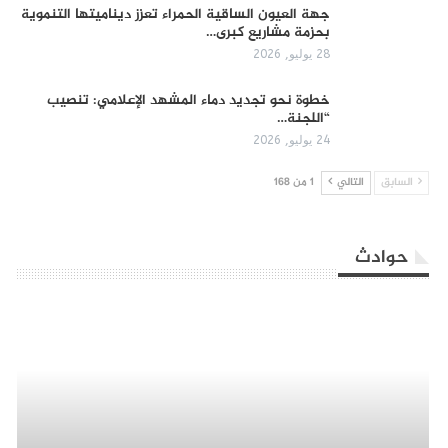
جهة العيون الساقية الحمراء تعزز ديناميتها التنموية
بحزمة مشاريع كبرى…
28 يوليو, 2026
​خطوة نحو تجديد دماء المشهد الإعلامي: تنصيب
“اللجنة…
24 يوليو, 2026
السابق
التالي
1 من 168
حوادث