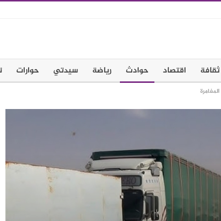
ثقافة
اقتصاد
حوادث
رياضة
سيدتي
حوارات
ت
لمغامرة