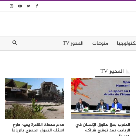
كنولوجيا
منوعات
المحور TV
المحور TV
المغرب يعزز حقوق الإنسان في
هدم محطة القامرة يعيد طرح
الرياضة بعد توقيع شراكة
اسئلة التحول الحضري بالرباط
جديدة…