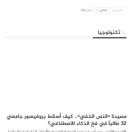
السابق
التالي
1 من 136
تكنولوجيا
مصيدة «النص الخفي».. كيف أسقط بروفيسور جامعي
32 طالباً في فخ الذكاء الاصطناعي؟
#المحور24 ​في عصر أصبحت فيه النماذج اللغوية والأدوات الذكية رفيقاً دائماً