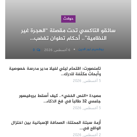
حوادث
سائقو التاكسي تحت مقصلة “الهجرة غير
النظامية”.. أحكام تطوان تغضب…
بوقسيم نور الدين
6 أغسطس, 2026
0
تامنصورت: اقتحام ليلي لفيلا مدير مدرسة خصوصية
وأبحاث مكثفة للدرك…
5 أغسطس, 2026
مصيدة «النص الخفي».. كيف أسقط بروفيسور
جامعي 32 طالباً في فخ الذكاء…
5 أغسطس, 2026
أزمة سبتة المحتلة: الصحافة الإسبانية بين اختزال
الواقع في…
2 أغسطس, 2026