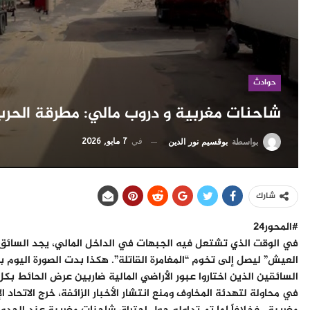
حوادث
شاحنات مغربية و دروب مالي: مطرقة الحرب
في
7 مايو, 2026
بواسطة
بوقسيم نور الدين
شارك
#المحور24
​في الوقت الذي تشتعل فيه الجبهات في الداخل المالي، يجد السائق
العيش” ليصل إلى تخوم “المغامرة القاتلة”. هكذا بدت الصورة اليوم
السائقين الذين اختاروا عبور الأراضي المالية ضاربين عرض الحائط بكل
​في محاولة لتهدئة المخاوف ومنع انتشار الأخبار الزائفة، خرج الاتح