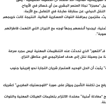
الموريتانية المالية، أكد الاتحاد أن الحصيلة الحقيقية – وفق
 “معجزة” نجاة العنصر البشري من أي خسائر في الأرواح.
لنقل الدولي، عن مفارقة صارخة في التعامل مع الأزمة:
ت التريث، ملتزمين بمرافقة القوات العسكرية المالية. النتيجة كانت خروجهم
لأمنية، ليجدوا أنفسهم وجهاً لوجه مع النيران التي التهمت قاطراتهم
سوبة”.
زمات. فـ”التهور” الذي تحدثت عنه التنظيمات المهنية ليس مجرد سرعة
ة من وسيلة نقل إلى هدف استراتيجي في مناطق النزاع.
 يثبت أن الحل الوحيد لاستمرار شريان التجارة نحو إفريقيا جنوب
رفع من تكلفة التأمين ويؤثر على صورة “اللوجستيك المغربي” كشريك
 “معادلة أمنية” معقدة؛ الالتزام بتعليمات الهيئات المهنية والقوات
نة.