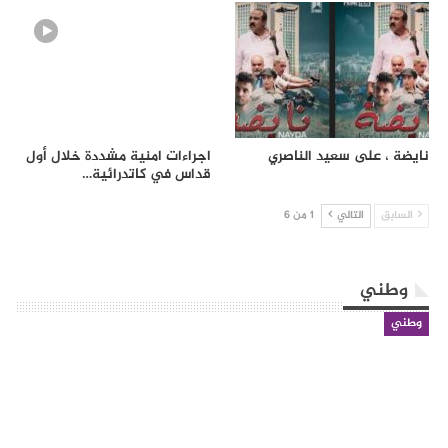
نايضة ، على سعيد الناصري
اجراءات امنية مشددة خلال أول
قداس في كاتدرائية…
السابق
التالي
1 من 6
وطني
وطني