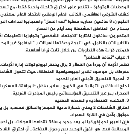
مغربية . فخلافاً لما تم تداوله حول احتراق شاحنات مغربية عند الحدود 
المعطيات المتوفرة – تقتصر على احتراق شاحنة واحدة فقط، مع تسجيل
​كشف الشرقي الهاشمي، الكاتب العام الوطني للاتحاد العام لمهنيي ا
​الناجون: 8 سائقين مغاربة فضلوا “لغة العقل” واستجابوا لنداءا
بسلام من المناطق المشتعلة بعد أيام من الحصار.
​المتضررون: سائقون اختاروا “الاجتهاد الشخصي” وتجاوزوا التعليمات ا
(الكابينات) بالكامل، في نتيجة وصفتها الهيئات بـ”المغامرة غير المح
ف​يمكن قراءة هذه التطورات من خلال ثلاث زوايا أساسية:
​1. غياب “ثقافة المخاطر”
​تظهر الأزمة أن جزءاً من القطاع لا يزال يفتقر لبروتوكولات إدارة الأ
مفرطة، بل هو سوء تقدير لجيوسياسية المنطقة، حيث تتحول الشاحن
​2. أهمية التنسيق الأمني العابر للحدود
​نجاح السائقين الثمانية في الخروج بسلام بفضل “المرافقة العسكرية”
الصحراء يمر عبر التنسيق المؤسساتي وليس المبادرات الفردية.
​3. التكلفة الاقتصادية والسمعة المهنية
​احتراق الشاحنات لا يعني خسارة مادية للمجهز والسائق فحسب، بل ي
موثوق وآمن في القارة السمراء.
فإن العبور نحو إفريقيا لم يعد مجرد مسافة تقطعها العجلات، بل أصبح
الميدانية فيها هو الفرق الوحيد بين وصول البضاعة.. أو احتراق الشاح