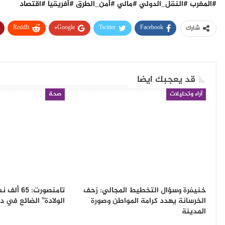
​#المغرب #النقل_الدولي #مالي #أمن_الطرق #أفريقيا #اقتصاد
ReddIt
Google+
Twitter
Facebook
شارك
قد يعجبك ايضا
آراء وتحليلات
صحة
خنيفرة وسؤال التخطيط المجالي: زحف
تامنصورت: 5
الخرسانة يهدد كرامة المواطن وصورة
الولادة” الضائع في د
المدينة