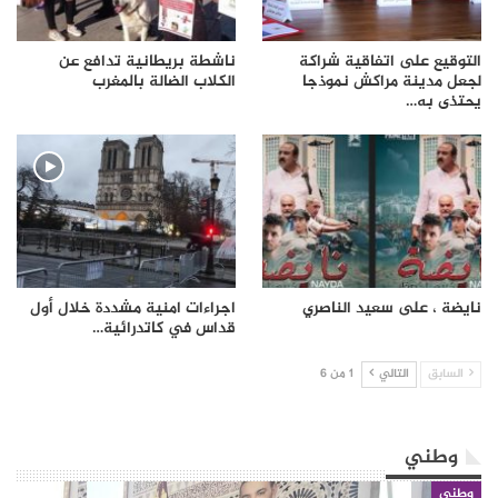
التوقيع على اتفاقية شراكة
ناشطة بريطانية تدافع عن
لجعل مدينة مراكش نموذجا
الكلاب الضالة بالمغرب
يحتذى به…
نايضة ، على سعيد الناصري
اجراءات امنية مشددة خلال أول
قداس في كاتدرائية…
السابق
التالي
1 من 6
وطني
وطني