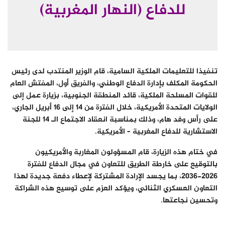
للدفاع (النهار المغربية)
تنفيذا للتعليمات الملكية السامية، قام الوزير المنتدب لدى رئيس
الحكومة المكلف بإدارة الدفاع الوطني، والفريق أول، المفتش العام
للقوات المسلحة الملكية، قائد المنطقة الجنوبية، بزيارة عمل إلى
الولايات المتحدة الأمريكية، خلال الفترة من 14 إلى 16 أبريل الجاري،
على رأس وفد هام، وذلك بمناسبة انعقاد الاجتماع الـ 14 للجنة
الاستشارية للدفاع المغربية – الأمريكية.
في ختام هذه الزيارة، قام المسؤولون المغاربة والأمريكيون
بالتوقيع على خارطة الطريق للتعاون في مجال الدفاع للفترة
2026-2036، بما يجسد الإرادة المشتركة لإعطاء دفعة جديدة لهذا
التعاون العسكري الثنائي، ويؤكد العزم على توسيع هذه الشراكة
وتحسين نجاعتها.