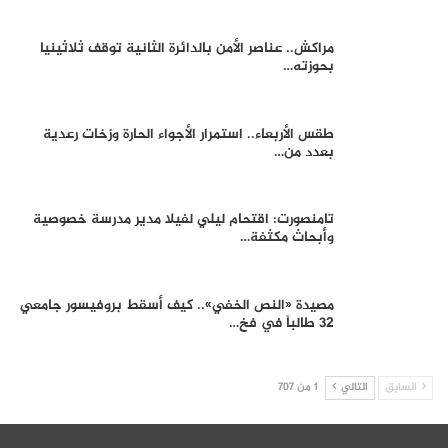
مراكش.. عناصر الأمن بالدائرة الثانية توقف ثلاثينيا
بحوزته…
طقس الأربعاء.. استمرار الأجواء الحارة وزخات رعدية
بعدد من…
تامنصورت: اقتحام ليلي لفيلا مدير مدرسة خصوصية
وأبحاث مكثفة…
مصيدة «النص الخفي».. كيف أسقط بروفيسور جامعي
32 طالباً في فخ…
السابق
التالي
1 من 707