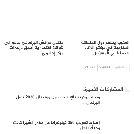
المغرب يتصدر دول المنطقة
منتدى مراكش البرلماني يدعو إلى
المغاربية في مؤشر الذكاء
شراكة اقتصادية أعمق وإحداث
الاصطناعي المسؤول…
مركز إقليمي…
السابق
التالي
1 من 21
المشاركات الاخيرة
مطالب مدريد بالإنسحاب من مونديال 2030 تصل
البرلمان….
إحباط تهريب 350 كيلوغراما من مخدر الشيرا كانت
مخبأة داخل…