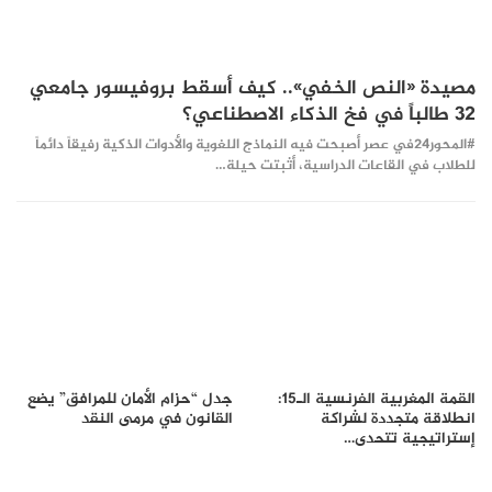
مصيدة «النص الخفي».. كيف أسقط بروفيسور جامعي
32 طالباً في فخ الذكاء الاصطناعي؟
#المحور24 ​في عصر أصبحت فيه النماذج اللغوية والأدوات الذكية رفيقاً دائماً
للطلاب في القاعات الدراسية، أثبتت حيلة…
القمة المغربية الفرنسية الـ15:
جدل “حزام الأمان للمرافق” يضع
انطلاقة متجددة لشراكة
القانون في مرمى النقد
إستراتيجية تتحدى…