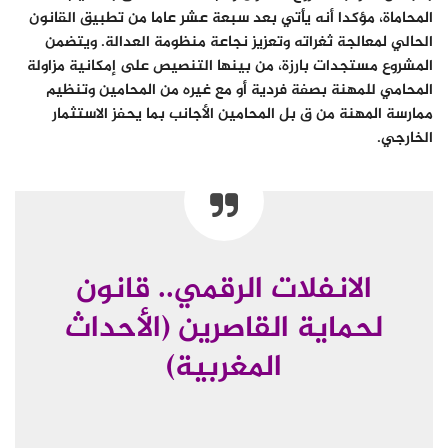
المحاماة، مؤكدا أنه يأتي بعد سبعة عشر عاما من تطبيق القانون
الحالي لمعالجة ثغراته وتعزيز نجاعة منظومة العدالة. ويتضمن
المشروع مستجدات بارزة، من بينها التنصيص على إمكانية مزاولة
المحامي للمهنة بصفة فردية أو مع غيره من المحامين وتنظيم
ممارسة المهنة من ق بل المحامين الأجانب بما يحفز الاستثمار
الخارجي.
الانفلات الرقمي.. قانون
لحماية القاصرين (الأحداث
المغربية)