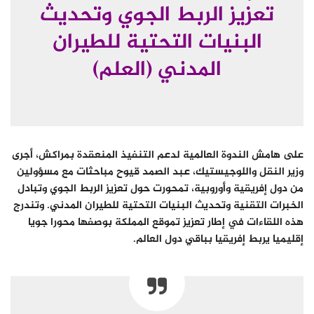
تعزيز الربط الجوي وتحديث
البنيات التحتية للطيران
المدني (العلم)
على هامش الندوة العالمية لدعم التنفيذ المنعقدة بمراكش، أجرى
وزير النقل واللوجيستيك، عبد الصمد قيوح مباحثات مع مسؤولين
من دول إفريقية وأوروبية، تمحورت حول تعزيز الربط الجوي وتبادل
الخبرات التقنية وتحديث البنيات التحتية للطيران المدني. وتندرج
هذه اللقاءات في إطار تعزيز تموقع المملكة بوصفها محورا جويا
إقليميا يربط إفريقيا بباقي دول العالم.