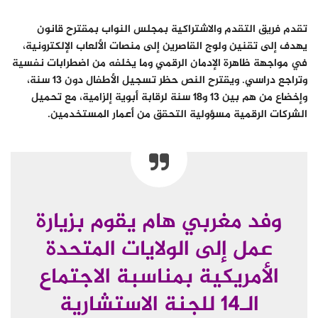
تقدم فريق التقدم والاشتراكية بمجلس النواب بمقترح قانون
يهدف إلى تقنين ولوج القاصرين إلى منصات الألعاب الإلكترونية،
في مواجهة ظاهرة الإدمان الرقمي وما يخلفه من اضطرابات نفسية
وتراجع دراسي. ويقترح النص حظر تسجيل الأطفال دون 13 سنة،
وإخضاع من هم بين 13 و18 سنة لرقابة أبوية إلزامية، مع تحميل
الشركات الرقمية مسؤولية التحقق من أعمار المستخدمين.
وفد مغربي هام يقوم بزيارة
عمل إلى الولايات المتحدة
الأمريكية بمناسبة الاجتماع
الـ14 للجنة الاستشارية