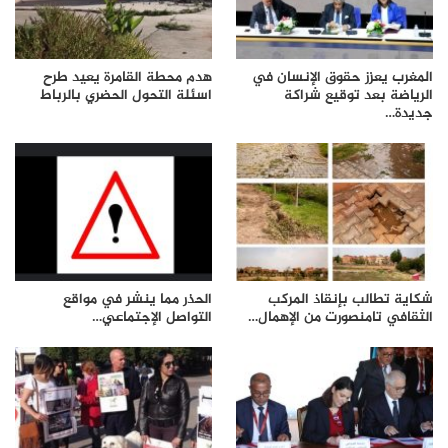
المغرب يعزز حقوق الإنسان في
هدم محطة القامرة يعيد طرح
الرياضة بعد توقيع شراكة
اسئلة التحول الحضري بالرباط
جديدة…
شكاية تطالب بإنقاذ المركب
الحذر مما ينشر في مواقع
الثقافي تامنصورت من الإهمال…
التواصل الإجتماعي…