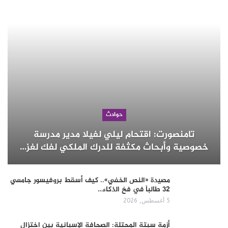
حوادث
تامنصورت: اقتحام ليلي لفيلا مدير مدرسة
خصوصية وأبحاث مكثفة للدرك الملكي لفك لغز…
مصيدة «النص الخفي».. كيف أسقط بروفيسور جامعي
32 طالباً في فخ الذكاء…
5 أغسطس, 2026
أزمة سبتة المحتلة: الصحافة الإسبانية بين اختزال