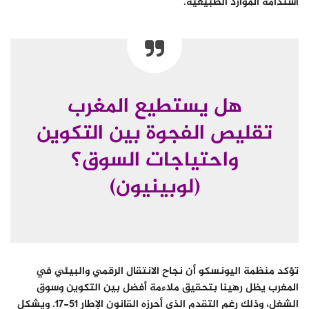
استدامة الموارد الطبيعية.
هل يستطيع المغرب
تقليص الفجوة بين التكوين
واحتياجات السوق؟
(لوبينيون)
تؤكد منظمة اليونسكو أن نجاح الانتقال الرقمي والبيئي في
المغرب يظل رهينا بتحقيق ملاءمة أفضل بين التكوين وسوق
الشغل، وذلك رغم التقدم الذي أحرزه القانون الإطار 51-17. ويشكل