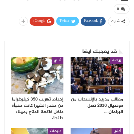
0
Google+
Twitter
Facebook
شارك
قد يعجبك ايضا
رياضة
أمني
مطالب مدريد بالإنسحاب من
إحباط تهريب 350 كيلوغراما
مونديال 2030 تصل
من مخدر الشيرا كانت مخبأة
البرلمان….
داخل فاكهة الدلاح بميناء
طنجة…
أمني
منوعات