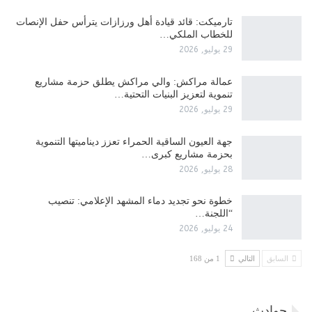
تارميكت: قائد قيادة أهل ورزازات يترأس حفل الإنصات
للخطاب الملكي…
29 يوليو, 2026
عمالة مراكش: والي مراكش يطلق حزمة مشاريع
تنموية لتعزيز البنيات التحتية…
29 يوليو, 2026
جهة العيون الساقية الحمراء تعزز ديناميتها التنموية
بحزمة مشاريع كبرى…
28 يوليو, 2026
​خطوة نحو تجديد دماء المشهد الإعلامي: تنصيب
“اللجنة…
24 يوليو, 2026
السابق
التالي
1 من 168
حوادث