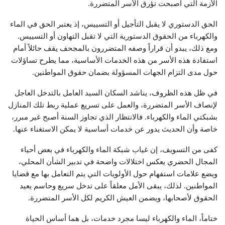
الأزمة التي أصبحت تؤرق الأسر المتضررة.
الحق الدستوري لا يقبل التأجيل أو التسييس، إذ يعتبر الحق في الماء
والكهرباء من الحقوق الدستورية التي لا تقبل التهاون أو التسييس.
ومع ذلك، يبدو أن قراراً وصفه المتضررون بالمجحف يقف حائلاً أمام
استفادة هذه الأسر من هذه الخدمات الأساسية، مما يطرح تساؤلات
حول مدى التزام الجهات المسؤولة بضمان حقوق المواطنين.
في ظل هذه الظروف، يناشد السكان السيد العامل بالتدخل العاجل
لإنصاف الأسر المتضررة، والعمل على تسريع عملية ربط تلك المنازل
بشبكتي الماء والكهرباء. فالانتظار الذي تجاوز السنة أصبح غير مبرر،
خاصة وأن الحديث يدور عن خدمات أساسية لا يمكن الاستغناء عنها.
كفى من التسويف، إن غياب شبكة الماء والكهرباء في بعض أحياء
المجال الحضري يعكس اختلالات واضحة في تدبير الشأن المحلي،
ويضع علامات استفهام حول الأولويات التي يتم التعامل بها مع قضايا
المواطنين. لذلك، يبقى الأمل معلقاً على تدخل سريع وحاسم يعيد
الحقوق لأصحابها، ويضمن العيش الكريم لكل الأسر المتضررة.
ختاماً، الماء والكهرباء ليسا مجرد خدمات، بل هما أساس الحياة