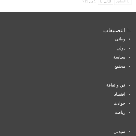
السابق
التالي
1 من 711
التصنيفات
وطني
دولي
سياسة
مجتمع
فن و ثقافة
اقتصاد
حوادث
رياضة
سيدتي