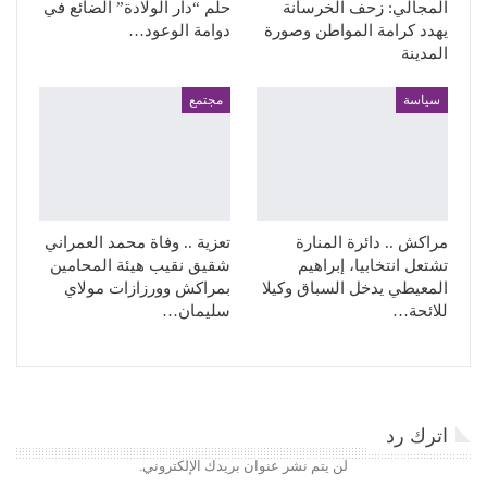
المجالي: زحف الخرسانة
حلم “دار الولادة” الضائع في
يهدد كرامة المواطن وصورة
دوامة الوعود…
المدينة
سياسة
مجتمع
مراكش .. دائرة المنارة
تعزية .. وفاة محمد العمراني
تشتعل انتخابيا، إبراهيم
شقيق نقيب هيئة المحامين
المعيطي يدخل السباق وكيلا
بمراكش وورزازات مولاي
للائحة…
سليمان…
اترك رد
لن يتم نشر عنوان بريدك الإلكتروني.