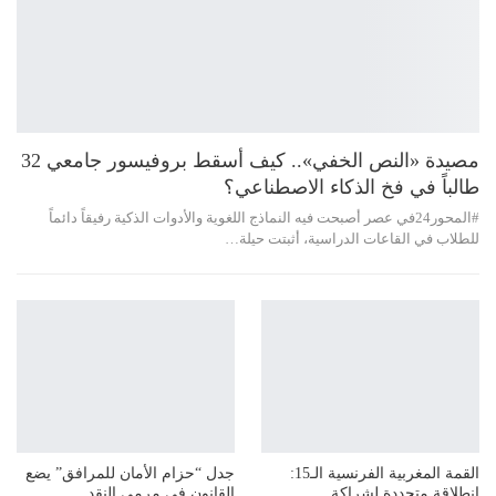
مصيدة «النص الخفي».. كيف أسقط بروفيسور جامعي 32
طالباً في فخ الذكاء الاصطناعي؟
#المحور24 ​في عصر أصبحت فيه النماذج اللغوية والأدوات الذكية رفيقاً دائماً
للطلاب في القاعات الدراسية، أثبتت حيلة…
القمة المغربية الفرنسية الـ15:
جدل “حزام الأمان للمرافق” يضع
انطلاقة متجددة لشراكة
القانون في مرمى النقد