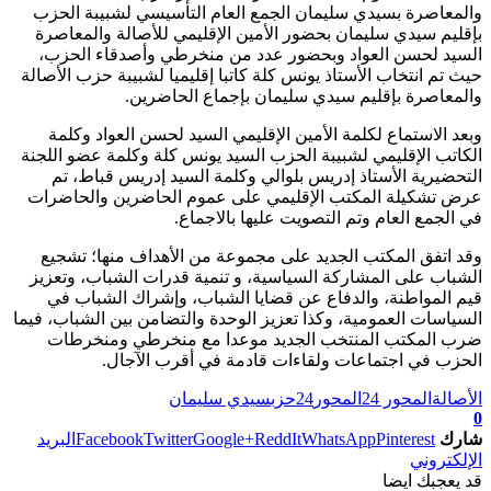
والمعاصرة بسيدي سليمان الجمع العام التأسيسي لشبيبة الحزب
بإقليم سيدي سليمان بحضور الأمين الإقليمي للأصالة والمعاصرة
السيد لحسن العواد وبحضور عدد من منخرطي وأصدقاء الحزب،
حيث تم انتخاب الأستاذ يونس كلة كاتبا إقليميا لشبيبة حزب الأصالة
والمعاصرة بإقليم سيدي سليمان بإجماع الحاضرين.
وبعد الاستماع لكلمة الأمين الإقليمي السيد لحسن العواد وكلمة
الكاتب الإقليمي لشبيبة الحزب السيد يونس كلة وكلمة عضو اللجنة
التحضيرية الأستاذ إدريس بلوالي وكلمة السيد إدريس قباط، تم
عرض تشكيلة المكتب الإقليمي على عموم الحاضرين والحاضرات
في الجمع العام وتم التصويت عليها بالاجماع.
وقد اتفق المكتب الجديد على مجموعة من الأهداف منها؛ تشجيع
الشباب على المشاركة السياسية، و تنمية قدرات الشباب، وتعزيز
قيم المواطنة، والدفاع عن قضايا الشباب، وإشراك الشباب في
السياسات العمومية، وكذا تعزيز الوحدة والتضامن بين الشباب، فيما
ضرب المكتب المنتخب الجديد موعدا مع منخرطي ومنخرطات
الحزب في اجتماعات ولقاءات قادمة في أقرب الآجال.
الأصالة
المحور 24
المحور24
حزب
سيدي سليمان
0
شارك
Pinterest
WhatsApp
ReddIt
Google+
Twitter
Facebook
البريد
الإلكتروني
قد يعجبك ايضا