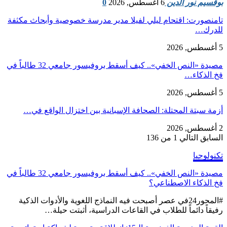
بوقسيم نور الدين
6 أغسطس, 2026
0
تامنصورت: اقتحام ليلي لفيلا مدير مدرسة خصوصية وأبحاث مكثفة
للدرك…
5 أغسطس, 2026
مصيدة «النص الخفي».. كيف أسقط بروفيسور جامعي 32 طالباً في
فخ الذكاء…
5 أغسطس, 2026
أزمة سبتة المحتلة: الصحافة الإسبانية بين اختزال الواقع في…
2 أغسطس, 2026
السابق
التالي
1 من 136
تكنولوجيا
مصيدة «النص الخفي».. كيف أسقط بروفيسور جامعي 32 طالباً في
فخ الذكاء الاصطناعي؟
#المحور24 ​في عصر أصبحت فيه النماذج اللغوية والأدوات الذكية
رفيقاً دائماً للطلاب في القاعات الدراسية، أثبتت حيلة…