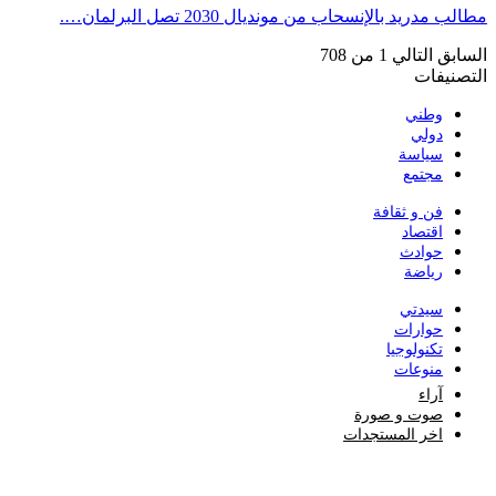
مطالب مدريد بالإنسحاب من مونديال 2030 تصل البرلمان….
السابق
التالي
1 من 708
التصنيفات
وطني
دولي
سياسة
مجتمع
فن و ثقافة
اقتصاد
حوادث
رياضة
سيدتي
حوارات
تكنولوجيا
منوعات
آراء
صوت و صورة
اخر المستجدات