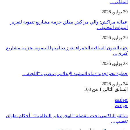
الملكي…
29 يوليو, 2026
عمالة مراكش: والي مراكش يطلق حزمة مشاريع تنموية لتعزيز
البنيات التحتية…
29 يوليو, 2026
جهة العيون الساقية الحمراء تعزز ديناميتها التنموية بحزمة مشاريع
كبرى…
28 يوليو, 2026
​خطوة نحو تجديد دماء المشهد الإعلامي: تنصيب “اللجنة…
24 يوليو, 2026
السابق
التالي
1 من 168
حوادث
حوادث
سائقو التاكسي تحت مقصلة “الهجرة غير النظامية”.. أحكام تطوان
تغضب…