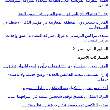
القمة المغربية الفرنسية الـ15: انطلاقة متجددة لشراكة إستراتيجية
تتحدى…
جدل “حزام الأمان للمرافق” يضع القانون في مرمى النقد
المغرب يتصدر دول المنطقة المغاربية في مؤشر الذكاء الاصطناعي
المسؤول…
منتدى مراكش البرلماني يدعو إلى شراكة اقتصادية أعمق وإحداث
مركز إقليمي…
السابق
التالي
1 من 21
المشاركات الاخيرة
المغرب يعزز ربطه الجوي بـ156 خطا مع أوروبا، و رايان إير تطلق…
إدارة مستشفى محمد الخامس بالجديدة توضح حقيقة ولادة سيدة
حامل…
أحداث سبتتنا بين سيكولوجية الجماهير وسلطة الصورة
الدرك الملكي بالفنيدق يوقف شخصين يشتبه في إشرافهما على…
سائقو التاكسي تحت مقصلة “الهجرة غير النظامية”..…