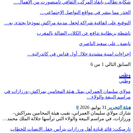
شكاية تطالب بإنقاذ المركب الثقافي تامنصورت من الإهمال…
الحذر مما ينشر في مواقع التواصل الإجتماعي…
التوقيع على اتفاقية شراكة لجعل مدينة مراكش نموذجا يحتذى به…
ناشطة بريطانية تدافع عن الكلاب الضالة بالمغرب
نايضة ، على سعيد الناصري
اجراءات امنية مشددة خلال أول قداس في كاتدرائية…
السابق
التالي
1 من 6
وطني
وطني
مولاي سليمان العمراني يمثل هيئة المحامين بمراكش–ورزازات في
مراسم البيعة والولاء…
هيئة التحرير
31 يوليو, 2026
0
شارك مولاي سليمان العمراني، نقيب هيئة المحامين بمراكش–
ورزازات، في مراسم البيعة والولاء التي ترأسها جلالة الملك محمد…
تارميكت: قائد قيادة أهل ورزازات يترأس حفل الإنصات للخطاب