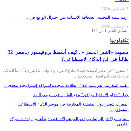
5 أغسطس, 2026
أزمة سبتة المحتلة: الصحافة الإسبانية بين اختزال الواقع في…
2 أغسطس, 2026
السابق
التالي
1 من 136
تكنولوجيا
مصيدة «النص الخفي».. كيف أسقط بروفيسور جامعي 32
طالباً في فخ الذكاء الاصطناعي؟
#المحور24 ​في عصر أصبحت فيه النماذج اللغوية والأدوات الذكية رفيقاً دائماً للطلاب
في القاعات الدراسية، أثبتت حيلة…
القمة المغربية الفرنسية الـ15: انطلاقة متجددة لشراكة إستراتيجية تتحدى…
جدل “حزام الأمان للمرافق” يضع القانون في مرمى النقد
المغرب يتصدر دول المنطقة المغاربية في مؤشر الذكاء الاصطناعي
المسؤول…
منتدى مراكش البرلماني يدعو إلى شراكة اقتصادية أعمق وإحداث مركز
إقليمي…