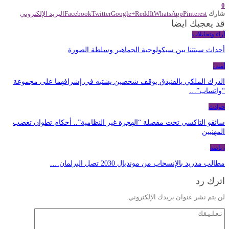
0
شارك
Pinterest
WhatsApp
ReddIt
Google+
Twitter
Facebook
البريد الإلكتروني
قد يعجبك ايضا
آراء وتحليلات
أحداث سبتتنا بين سيكولوجية الجماهير وسلطة الصورة
أمني
الدرك الملكي بالفنيدق يوقف شخصين يشتبه في إشرافهما على مجموعة
“واتساب”…
حوادث
سائقو التاكسي تحت مقصلة “الهجرة غير النظامية”.. أحكام تطوان تغضب
المهنيين
رياضة
مطالب مدريد بالإنسحاب من مونديال 2030 تصل البرلمان….
اترك رد
لن يتم نشر عنوان بريدك الإلكتروني.