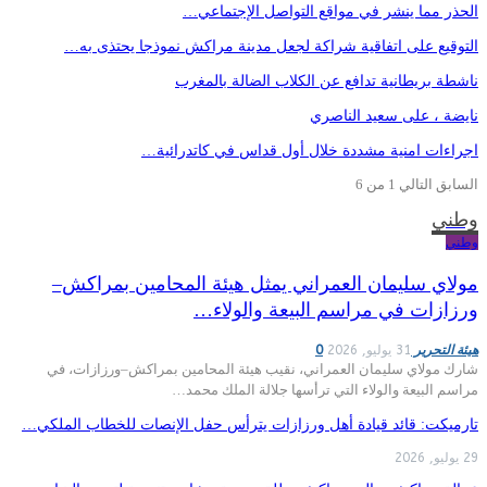
الحذر مما ينشر في مواقع التواصل الإجتماعي…
التوقيع على اتفاقية شراكة لجعل مدينة مراكش نموذجا يحتذى به…
ناشطة بريطانية تدافع عن الكلاب الضالة بالمغرب
نايضة ، على سعيد الناصري
اجراءات امنية مشددة خلال أول قداس في كاتدرائية…
السابق
التالي
1 من 6
وطني
وطني
مولاي سليمان العمراني يمثل هيئة المحامين بمراكش–
ورزازات في مراسم البيعة والولاء…
هيئة التحرير
31 يوليو, 2026
0
شارك مولاي سليمان العمراني، نقيب هيئة المحامين بمراكش–ورزازات، في
مراسم البيعة والولاء التي ترأسها جلالة الملك محمد…
تارميكت: قائد قيادة أهل ورزازات يترأس حفل الإنصات للخطاب الملكي…
29 يوليو, 2026