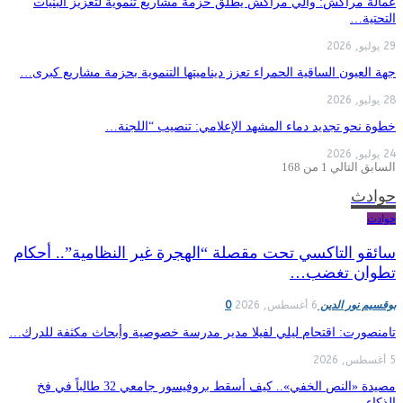
عمالة مراكش: والي مراكش يطلق حزمة مشاريع تنموية لتعزيز البنيات
التحتية…
29 يوليو, 2026
جهة العيون الساقية الحمراء تعزز ديناميتها التنموية بحزمة مشاريع كبرى…
28 يوليو, 2026
​خطوة نحو تجديد دماء المشهد الإعلامي: تنصيب “اللجنة…
24 يوليو, 2026
السابق
التالي
1 من 168
حوادث
حوادث
سائقو التاكسي تحت مقصلة “الهجرة غير النظامية”.. أحكام
تطوان تغضب…
بوقسيم نور الدين
6 أغسطس, 2026
0
تامنصورت: اقتحام ليلي لفيلا مدير مدرسة خصوصية وأبحاث مكثفة للدرك…
5 أغسطس, 2026
مصيدة «النص الخفي».. كيف أسقط بروفيسور جامعي 32 طالباً في فخ
الذكاء…