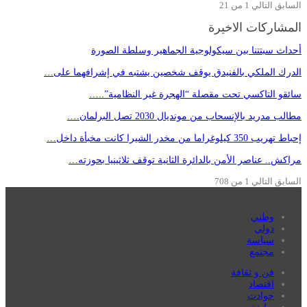
السابق
التالي
1 من 21
المشاركات الاخيرة
أحداث سبتتنا بين سيكولوجية الجماهير وسلطة الصورة
الدرك الملكي بالفنيدق يوقف شخصين يشتبه في إشرافهما على…
سائقو التاكسي تحت مقصلة “الهجرة غير النظامية”..…
مطالب مدريد بالإنسحاب من مونديال 2030 تصل البرلمان….
إحباط تهريب 350 كيلوغراما من مخدر الشيرا كانت مخبأة داخل…
مراكش.. عناصر الأمن بالدائرة الثانية توقف ثلاثينيا بحوزته…
السابق
التالي
1 من 708
التصنيفات
وطني
دولي
سياسة
مجتمع
فن و ثقافة
اقتصاد
حوادث