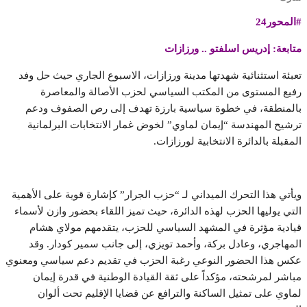
#المحور24
متابعة: إدريس اسلفتو .. ورزازات
تعبئة استثنائية شهدتها مدينة ورزازات، الاسبوع الجاري حيث حل وفد
رفيع المستوى من المكتب السياسي لحزب الأصالة والمعاصرة
بالمنطقة، في خطوة سياسية بارزة تهدف إلى رص الصفوف ودعم
ترشيح المهندسة “إيمان لماوي” لخوض غمار الانتخابات البرلمانية
المقبلة بالدائرة الانتخابية لورزازات.
ويأتي هذا التحرك الميداني لـ “حزب الجرار” كإشارة قوية على الأهمية
التي يوليها الحزب لهذه الدائرة، حيث تميز اللقاء بحضور وازن لأسماء
قيادية مؤثرة في المشهد السياسي للحزب، يتقدمهم مولاي هشام
المهاجري، وعادل بركة، وأحمد تويزي، إلى جانب سمير كودار. وقد
عكس هذا الحضور النوعي رغبة الحزب في تقديم دعم سياسي ومعنوي
مباشر لمرشحته، مؤكداً على ثقة القيادة الوطنية في قدرة إيمان
لماوي على تمثيل الساكنة والترافع عن قضايا الإقليم تحت ألوان