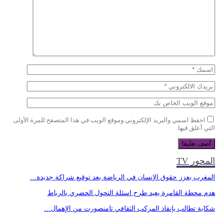
احفظ اسمي والبريد الإلكتروني وموقع الويب في هذا المتصفح للمرة الأولى
التي أعلق فيها.
المحور TV
المغرب يعزز حقوق الإنسان في الرياضة بعد توقيع شراكة جديدة…
هدم محطة القامرة يعيد طرح اسئلة التحول الحضري بالرباط
شكاية تطالب بإنقاذ المركب الثقافي تامنصورت من الإهمال…