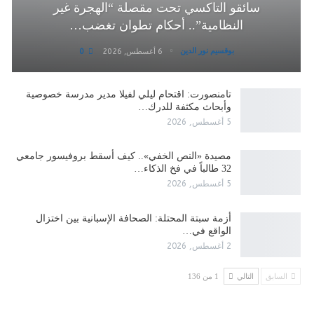
سائقو التاكسي تحت مقصلة “الهجرة غير
النظامية”.. أحكام تطوان تغضب…
بوقسيم نور الدين
6 أغسطس, 2026
0
تامنصورت: اقتحام ليلي لفيلا مدير مدرسة خصوصية
وأبحاث مكثفة للدرك…
5 أغسطس, 2026
مصيدة «النص الخفي».. كيف أسقط بروفيسور جامعي
32 طالباً في فخ الذكاء…
5 أغسطس, 2026
أزمة سبتة المحتلة: الصحافة الإسبانية بين اختزال
الواقع في…
2 أغسطس, 2026
السابق
التالي
1 من 136