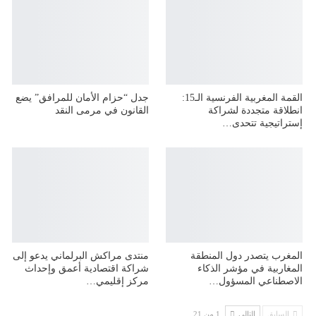
القمة المغربية الفرنسية الـ15:
جدل “حزام الأمان للمرافق” يضع
انطلاقة متجددة لشراكة
القانون في مرمى النقد
إستراتيجية تتحدى…
المغرب يتصدر دول المنطقة
منتدى مراكش البرلماني يدعو إلى
المغاربية في مؤشر الذكاء
شراكة اقتصادية أعمق وإحداث
الاصطناعي المسؤول…
مركز إقليمي…
السابق
التالي
1 من 21