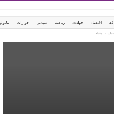
فة
اقتصاد
حوادث
رياضة
سيدتي
حوارات
تكنولو