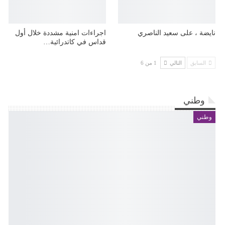
نايضة ، على سعيد الناصري
اجراءات امنية مشددة خلال أول
قداس في كاتدرائية…
السابق
التالي
1 من 6
وطني
وطني