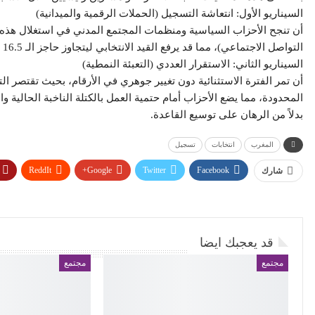
​السيناريو الأول: انتعاشة التسجيل (الحملات الرقمية والميدانية)
أن تنجح الأحزاب السياسية ومنظمات المجتمع المدني في استغلال هذه 
التواصل الاجتماعي)، مما قد يرفع القيد الانتخابي ليتجاوز حاجز الـ 16.5 مليون مسجل قبل إغلاق الأبواب في 13 يونيو.
​السيناريو الثاني: الاستقرار العددي (التعبئة النمطية)
أن تمر الفترة الاستثنائية دون تغيير جوهري في الأرقام، بحيث تقتصر الت
بدلاً من الرهان على توسيع القاعدة.
المغرب
انتخابات
تسجيل
ReddIt
Google+
Twitter
Facebook
شارك
قد يعجبك ايضا
مجتمع
مجتمع