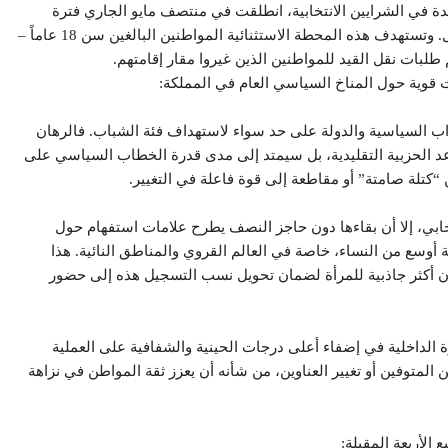
 في الشرايين الانتخابية، انطلقت في منتصف مايو الجاري فترة
استثنائية للتسجيل في اللوائح، ممتدة حتى الثالث عشر من يونيو المقبل. وتستهدف هذه المحطة الاستثنائية المواطنين البالغين سن 18 عاماً –
 طلبات نقل القيد للمواطنين الذين غيروا مقار إقامتهم.
 قوية حول المناخ السياسي العام في المملكة:
للأحزاب السياسية والدولة على حد سواء لاستهداف فئة الشباب. فالرهان
 الحزبية التقليدية، بل سيمتد إلى مدى قدرة الخطاب السياسي على
شهد الانتخابي، إلا أن بقاءها دون حاجز النصف يطرح علامات استفهام حول
أوسع من النساء، خاصة في العالم القروي والمناطق النائية. هذا
ون أكثر جاذبية للمرأة لضمان تحويل نسب التسجيل هذه إلى حضور
رة الداخلية في إضفاء أعلى درجات الحينية والشفافية على العملية
ن المتوفين أو تغيير العناوين، من شأنه أن يعزز ثقة المواطن في نزاهة
 الأربعة المقبلة: