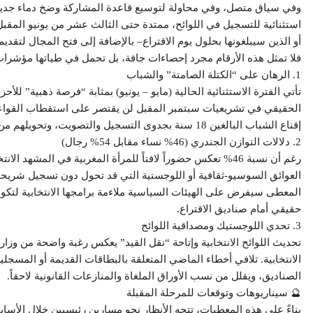
​وفي سياق متصل، وفي محاولة لتوسيع قاعدة المشاركة وضخ دماء جديدة
أو الذين سيبلغونها بحلول يوم الاقتراع– بالإضافة إلى فتح المجال لتقديم
ف​لا تمثل هذه الأرقام مجرد إحصاءات جافة، بل تحمل في طياتها مؤشرات
​1. الرهان على “الكتلة الصامتة” والشباب
​تأتي الفترة الاستثنائية الحالية (مايو – يونيو) بمثابة “فرصة ذهبية” 
الحقيقي في تشريعيات سبتمبر المقبل لن يقتصر على استقطاب القواعد
إقناع الشباب البالغين 18 سنة بجدوى التسجيل والتصويت، وتحويلهم من “كتلة صامتة” أو مقاطعة إلى قوة فاعلة في التغيير.
​2. دلالات التوازن الجندري (46% نساء مقابل 54% رجال)
​رغم أن نسبة 46% تعكس حضوراً لافتاً للمرأة المغربية في الم
العوائق السوسيو-ثقافية أو اللوجستية التي قد تحول دون تسجيل شريحة 
المعطى سيفرض على الهيئات السياسية ملاءمة برامجها الانتخابية لتك
حقيقي أمام صناديق الاقتراع.
​3. تحدي اللوجستيك ومصداقية اللوائح
​تحديث اللوائح الانتخابية وإتاحة “نقل القيد” يعكس رغبة واضحة من وزا
الانتخابية. تلافي أخطاء الماضي المتعلقة بالبطاقات القديمة أو المسجلي
الصناديق، ويقلل من نسب الأوراق الملغاة والمنازعات القانونية لاحقاً.
​🔮 سيناريوهات وتوقعات للمرحلة المقبلة
​بناءً على هذه المعطيات، تتجه الأنظار نحو مسارين رئيسيين خلال الأسابيع