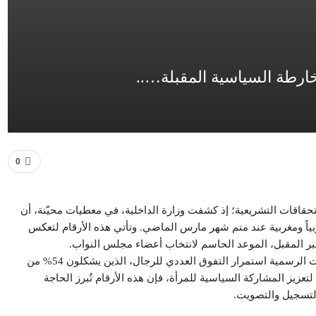
0
استحقاقات التشريعية؛ إذ كشفت وزارة الداخلية، في معطيات محيّنة، أن
لمسجلين في اللوائح الانتخابية العامة بلغ 16 مليوناً و8,327 مغربياً ومغربية عند متم شهر مارس الماضي. وتأتي هذه الأرقام لتعكس
 المقبل، الموعد الحاسم لانتخاب أعضاء مجلس النواب.
​أما على مستوى البنية الديمغرافية للهيئة الناخبة، فقد أظهرت المؤشرات الرسمية استمرار التفوق العددي للرجال، الذين يشكلون 54% من
%. ورغم المحاولات الحثيثة لتعزيز المشاركة السياسية للمرأة، فإن هذه الأرقام تُبرز الحاجة
لتسجيل والتصويت.