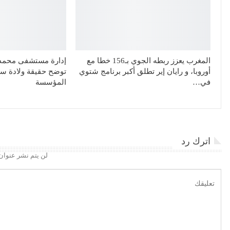
المغرب يعزز ربطه الجوي بـ156 خطا مع
إدارة مستشفى محمد 
أوروبا، و رايان إير تطلق أكبر برنامج شتوي
توضح حقيقة ولادة سي
في…
المؤسسة
اترك رد
لن يتم نشر عنوان 