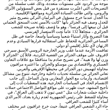
موجة من الردود على مستويات متعددة، وذلك عقب سلسلة من
التصريحات التي اعتُبرت مستفزة من قبل بعض المسؤولين الأتراك
والروس، والتي طالت السيادة الجزائرية ومواقفها الإقليمية.
بدأ الجدل عندما خرج مسؤول في البرلمان التركي بتصريح مثير
للجدل وصف فيه الجزائر بأنها “كانت بالأمس تحت السنجق العثماني
قبل أن نبيعها إلى فرنسا”، وهو ما وُصف بإهانة صريحة للشعب
الجزائري ، متجاهلاً 132 عاماً تحت الاستعمار الفرنسي.
هذا التصريح وأثار استياءً شعبياً وسياسياً واسعاً، خاصة في ظل
المساعي الجزائرية للحفاظ على استقلالية قرارها السيادي وعدم
الارتهان لأي تكتل إقليمي أو دولي.
تفاقمت الأزمة عندما عقّب وزير الخارجية الروسي الأسبق سيرجي
لافروف على موقف الجزائر من القضية الكردية، قائلاً إن “الجزائر لا
وزن لها ولا هيبة”، في تصريح صادم بدا متناقضًا مع علاقات التعاون
العسكري والاقتصادي بين موسكو والجزائر، ما اعتبره مراقبون
محاولة لتهميش دور الجزائر في محيطها الإفريقي والعربي.
تعاني الجزائر من سلسلة تحديات داخلية وخارجية، تتنوع بين مشاكل
اقتصادية، وأزمات مع الجوار المغاربي ودول الساحل، إلى جانب
الانقسام الحاد في السياسات الخارجية. هذه المعطيات أدت إلى
تأجيج المشهد، حيث ظهرت على مواقع التواصل الاجتماعي حملات
داخلية حملت شعارات مثل “عمي تبون لا تذهب إلى العراق”، في
محاولة للضغط على رئيس الجمهورية لعدم زيارة بغداد، الأمر الذي
أساء كثيرًا للشعب العراقي.
جاء الرد الشعبي العراقي عنيفاً، حيث خرج عراقيون عبر مختلف