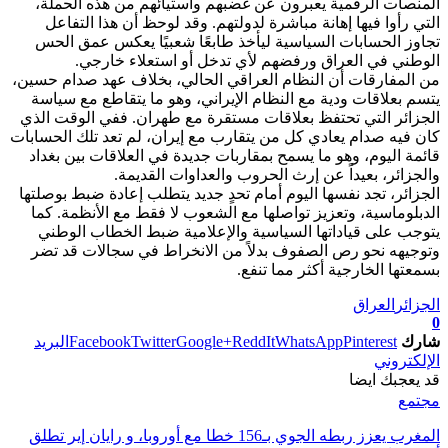
المنصات الرقمية يعبرون عن غضبهم واستيائهم من هذه الحملة،
التي رأوا فيها إهانة مباشرة لدولتهم. وقد لوحظ أن هذا التفاعل
تجاوز الحسابات السياسية ليأخذ طابعًا شعبيًا يعكس عمق الحس
الوطني في العراق ورفضهم لأي تدخل أو استعلاء خارجي.
من المفارقات أن النظام العراقي الحالي، بخلاف عهد صدام حسين،
يتسم بعلاقات ودية مع النظام الإيراني، وهو ما يتقاطع مع سياسة
الجزائر التي تحتفظ بعلاقات مستقرة مع طهران. ففي الوقت الذي
كان فيه صدام يعادي كل من يتقارب مع إيران، لم تعد تلك الحسابات
قائمة اليوم، وهو ما يسمح بمقاربات جديدة في العلاقات بين بغداد
والجزائر، بعيداً عن إرث الحروب والعداوات القديمة.
الجزائر، تجد نفسها اليوم أمام تحدٍ جديد يتطلب إعادة ضبط بوصلتها
الدبلوماسية، وتعزيز تواصلها مع الشعوب لا فقط مع الأنظمة. كما
يتوجب على قياداتها السياسية والإعلامية ضبط الخطاب الوطني
وتوجيهه نحو رص الصفوف بدلاً من الانخراط في سجالات قد تضر
بسمعتها الخارجية أكثر مما تنفع.
الجزائر
العراق
0
شارك
Pinterest
WhatsApp
ReddIt
Google+
Twitter
Facebook
البريد
الإلكتروني
قد يعجبك ايضا
مجتمع
المغرب يعزز ربطه الجوي بـ156 خطا مع أوروبا، و رايان إير تطلق