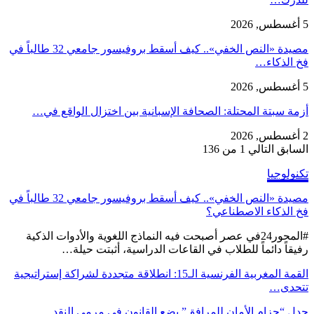
5 أغسطس, 2026
مصيدة «النص الخفي».. كيف أسقط بروفيسور جامعي 32 طالباً في
فخ الذكاء…
5 أغسطس, 2026
أزمة سبتة المحتلة: الصحافة الإسبانية بين اختزال الواقع في…
2 أغسطس, 2026
السابق
التالي
1 من 136
تكنولوجيا
مصيدة «النص الخفي».. كيف أسقط بروفيسور جامعي 32 طالباً في
فخ الذكاء الاصطناعي؟
#المحور24 ​في عصر أصبحت فيه النماذج اللغوية والأدوات الذكية
رفيقاً دائماً للطلاب في القاعات الدراسية، أثبتت حيلة…
القمة المغربية الفرنسية الـ15: انطلاقة متجددة لشراكة إستراتيجية
تتحدى…
جدل “حزام الأمان للمرافق” يضع القانون في مرمى النقد