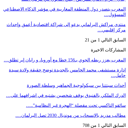
المغرب يتصدر دول المنطقة المغاربية في مؤشر الذكاء الاصطناعي
المسؤول…
منتدى مراكش البرلماني يدعو إلى شراكة اقتصادية أعمق وإحداث
مركز إقليمي…
السابق
التالي
1 من 21
المشاركات الاخيرة
المغرب يعزز ربطه الجوي بـ156 خطا مع أوروبا، و رايان إير تطلق…
إدارة مستشفى محمد الخامس بالجديدة توضح حقيقة ولادة سيدة
حامل…
أحداث سبتتنا بين سيكولوجية الجماهير وسلطة الصورة
الدرك الملكي بالفنيدق يوقف شخصين يشتبه في إشرافهما على…
سائقو التاكسي تحت مقصلة “الهجرة غير النظامية”..…
مطالب مدريد بالإنسحاب من مونديال 2030 تصل البرلمان….
السابق
التالي
1 من 708