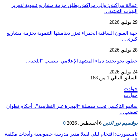
عمالة مراكش: والي مراكش يطلق حزمة مشاريع تنموية لتعزيز
البنيات التحتية…
29 يوليو, 2026
جهة العيون الساقية الحمراء تعزز ديناميتها التنموية بحزمة مشاريع
كبرى…
28 يوليو, 2026
​خطوة نحو تجديد دماء المشهد الإعلامي: تنصيب “اللجنة…
24 يوليو, 2026
السابق
التالي
1 من 168
حوادث
حوادث
سائقو التاكسي تحت مقصلة “الهجرة غير النظامية”.. أحكام تطوان
تغضب…
بوقسيم نور الدين
6 أغسطس, 2026
0
تامنصورت: اقتحام ليلي لفيلا مدير مدرسة خصوصية وأبحاث مكثفة
للدرك…