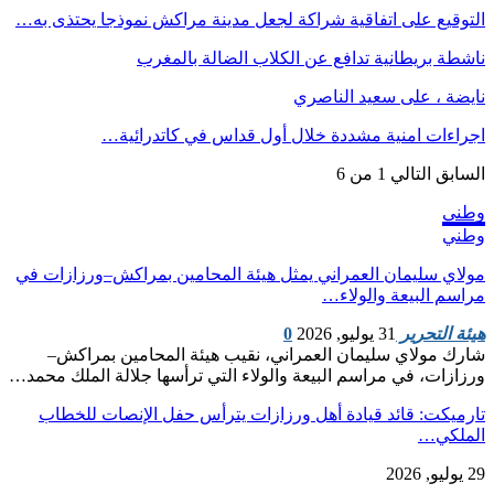
التوقيع على اتفاقية شراكة لجعل مدينة مراكش نموذجا يحتذى به…
ناشطة بريطانية تدافع عن الكلاب الضالة بالمغرب
نايضة ، على سعيد الناصري
اجراءات امنية مشددة خلال أول قداس في كاتدرائية…
السابق
التالي
1 من 6
وطني
وطني
مولاي سليمان العمراني يمثل هيئة المحامين بمراكش–ورزازات في
مراسم البيعة والولاء…
هيئة التحرير
31 يوليو, 2026
0
شارك مولاي سليمان العمراني، نقيب هيئة المحامين بمراكش–
ورزازات، في مراسم البيعة والولاء التي ترأسها جلالة الملك محمد…
تارميكت: قائد قيادة أهل ورزازات يترأس حفل الإنصات للخطاب
الملكي…
29 يوليو, 2026