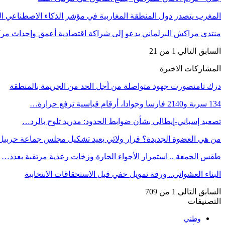
المغرب يتصدر دول المنطقة المغاربية في مؤشر الذكاء الاصطناعي
منتدى مراكش البرلماني يدعو إلى شراكة اقتصادية أعمق وإحداث مر
السابق
التالي
1 من 21
المشاركات الاخيرة
درك تامنصورت جهود متواصلة من أجل الحد من الجريمة بالمنطقة
134 سربة و2140 فارسا وجوادا، أرقام قياسية ترفع حرارة…
تصعيد إسباني-إيطالي بشأن ضوابط الحدود: مدريد تلوح بالرد…
من هي العضوة الجديدة؟ قرار ولائي يعيد تشكيل مجلس جماعة حربيل
طقس الجمعة .. استمرار الأجواء الحارة وزخات رعدية مرتقبة بعدد…
البناء العشوائي.. ورقة تمويل خفي قبل الاستحقاقات الانتخابية
السابق
التالي
1 من 709
التصنيفات
وطني