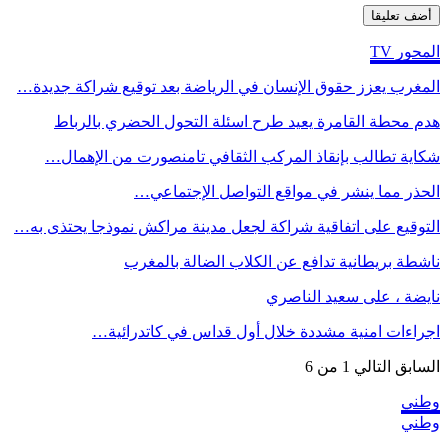
المحور TV
المغرب يعزز حقوق الإنسان في الرياضة بعد توقيع شراكة جديدة…
هدم محطة القامرة يعيد طرح اسئلة التحول الحضري بالرباط
شكاية تطالب بإنقاذ المركب الثقافي تامنصورت من الإهمال…
الحذر مما ينشر في مواقع التواصل الإجتماعي…
التوقيع على اتفاقية شراكة لجعل مدينة مراكش نموذجا يحتذى به…
ناشطة بريطانية تدافع عن الكلاب الضالة بالمغرب
نايضة ، على سعيد الناصري
اجراءات امنية مشددة خلال أول قداس في كاتدرائية…
السابق
التالي
1 من 6
وطني
وطني