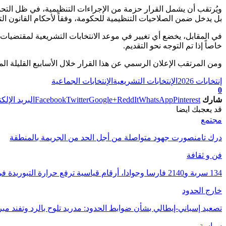
ويُرتقب أن يشمل القرار حزمة من الإجراءات التنظيمية، في ظل التحديات
بل يدخل ضمن الصلاحيات التنظيمية للحكومة، وفقاً لأحكام القانون التنظيمي رقم 59.11، خاصة
خاصاً إذا تم التوجه نحو التقديم.
ومن المرتقب الإعلان الرسمي عن هذا القرار خلال الأسابيع القليلة ال
إنتخابات 2026
الإنتخابات التشريعية
الإنتخابات الجماعية
0
شارك
Pinterest
WhatsApp
ReddIt
Google+
Twitter
Facebook
البريد الإلك
قد يعجبك ايضا
مجتمع
درك تامنصورت جهود متواصلة من أجل الحد من الجريمة بالمنطقة
فن و ثقافة
134 سربة و2140 فارسا وجوادا، أرقام قياسية ترفع حرارة التبوريدة في موسم مولاي عبد الله…
خارج الحدود
تصعيد إسباني-إيطالي بشأن ضوابط الحدود: مدريد تلوح بالرد وتفند مب
سياسة