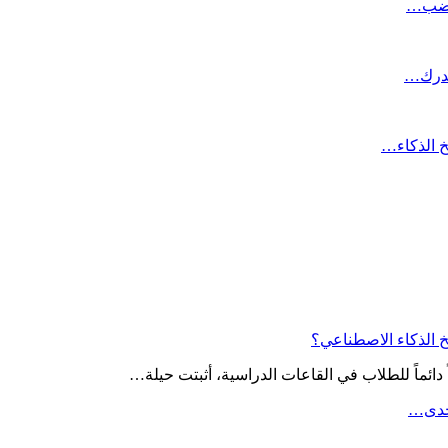
تغضب…
لدرك…