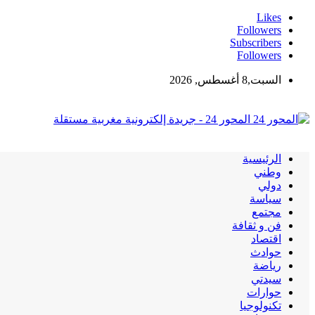
Likes
Followers
Subscribers
Followers
السبت,8 أغسطس, 2026
المحور 24 - جريدة إلكترونية مغربية مستقلة
الرئيسية
وطني
دولي
سياسة
مجتمع
فن و ثقافة
اقتصاد
حوادث
رياضة
سيدتي
حوارات
تكنولوجيا