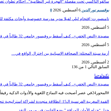
سائقو التاكسي تحت مقصلة “الهجرة غير النظامية”.. أحكام تطوان 
بوقسيم نور الدين
6 أغسطس, 2026
0
تامنصورت: اقتحام ليلي لفيلا مدير مدرسة خصوصية وأبحاث مكثفة ل
5 أغسطس, 2026
مصيدة «النص الخفي».. كيف أسقط بروفيسور جامعي 32 طالباً في فخ الذكاء…
5 أغسطس, 2026
أزمة سبتة المحتلة: الصحافة الإسبانية بين اختزال الواقع في…
2 أغسطس, 2026
السابق
التالي
1 من 136
تكنولوجيا
مصيدة «النص الخفي».. كيف أسقط بروفيسور جامعي 32 طالباً في فخ الذكاء الاصطناعي؟
#المحور24 ​في عصر أصبحت فيه النماذج اللغوية والأدوات الذكية رفيقاً دائماً للطلاب في القاعات الدراسية، أثبتت حيلة…
القمة المغربية الفرنسية الـ15: انطلاقة متجددة لشراكة إستراتيجية تتحدى…
جدل “حزام الأمان للمرافق” يضع القانون في مرمى النقد