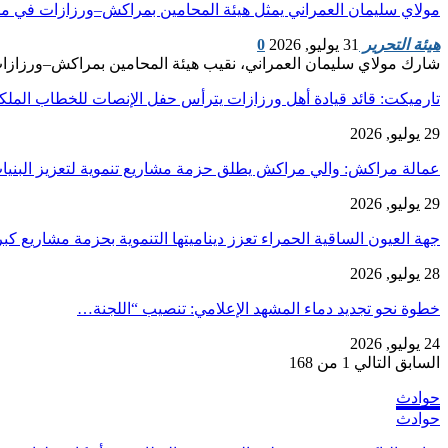
مولاي سليمان العمراني يمثل هيئة المحامين بمراكش–ورزازات في مر
هيئة التحرير
31 يوليو, 2026
0
شارك مولاي سليمان العمراني، نقيب هيئة المحامين بمراكش–ورزازات،
تارميكت: قائد قيادة أهل ورزازات يترأس حفل الإنصات للخطاب الم
29 يوليو, 2026
عمالة مراكش: والي مراكش يطلق حزمة مشاريع تنموية لتعزيز البنيا
29 يوليو, 2026
جهة العيون الساقية الحمراء تعزز ديناميتها التنموية بحزمة مشاريع ك
28 يوليو, 2026
​خطوة نحو تجديد دماء المشهد الإعلامي: تنصيب “اللجنة…
24 يوليو, 2026
السابق
التالي
1 من 168
حوادث
حوادث