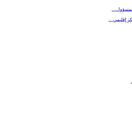
 المسؤول…
كز إقليمي…