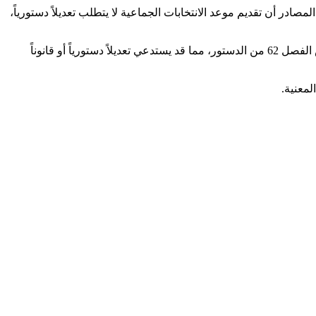
ادر أن تقديم موعد الانتخابات الجماعية لا يتطلب تعديلاً دستورياً،
في المقابل، يخضع أي تغيير في موعد الانتخابات التشريعية لمقتضيات دستورية، بحكم أن البرلمان يُنتخب لولاية مدتها خمس سنوات كما ينص الفصل 62 من الدستور، مما قد يستدعي تعديلاً دستورياً أو قانوناً
لمعنية.