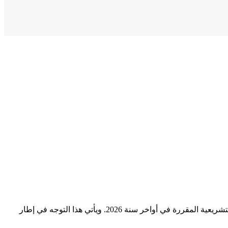
أفادت مصادر صحفية أن وزارة الداخلية تعتزم الإعلان قريباً عن قرار يقضي بتقديم موعد الانتخابات الجماعية لتُجرى بالتزامن مع الانتخابات التشريعية المقررة في أواخر سنة 2026. ويأتي هذا التوجه في إطار