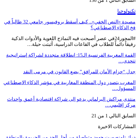
السابق
التالي
1 من 136
تكنولوجيا
مصيدة «النص الخفي».. كيف أسقط بروفيسور جامعي 32 طالباً في
فخ الذكاء الاصطناعي؟
#المحور24 ​في عصر أصبحت فيه النماذج اللغوية والأدوات الذكية
رفيقاً دائماً للطلاب في القاعات الدراسية، أثبتت حيلة…
القمة المغربية الفرنسية الـ15: انطلاقة متجددة لشراكة إستراتيجية
تتحدى…
جدل “حزام الأمان للمرافق” يضع القانون في مرمى النقد
المغرب يتصدر دول المنطقة المغاربية في مؤشر الذكاء الاصطناعي
المسؤول…
منتدى مراكش البرلماني يدعو إلى شراكة اقتصادية أعمق وإحداث
مركز إقليمي…
السابق
التالي
1 من 21
المشاركات الاخيرة
درك تامنصورت جهود متواصلة من أجل الحد من الجريمة بالمنطقة