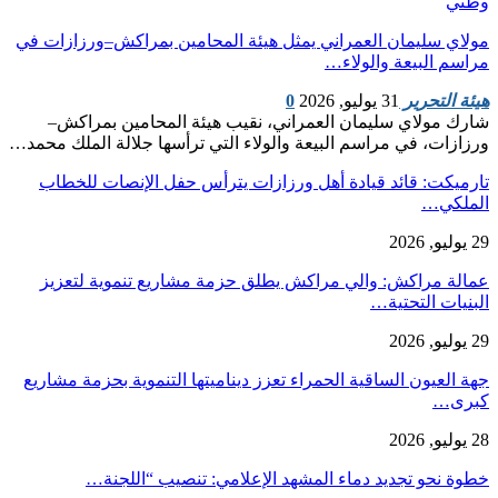
وطني
مولاي سليمان العمراني يمثل هيئة المحامين بمراكش–ورزازات في
مراسم البيعة والولاء…
هيئة التحرير
31 يوليو, 2026
0
شارك مولاي سليمان العمراني، نقيب هيئة المحامين بمراكش–
ورزازات، في مراسم البيعة والولاء التي ترأسها جلالة الملك محمد…
تارميكت: قائد قيادة أهل ورزازات يترأس حفل الإنصات للخطاب
الملكي…
29 يوليو, 2026
عمالة مراكش: والي مراكش يطلق حزمة مشاريع تنموية لتعزيز
البنيات التحتية…
29 يوليو, 2026
جهة العيون الساقية الحمراء تعزز ديناميتها التنموية بحزمة مشاريع
كبرى…
28 يوليو, 2026
​خطوة نحو تجديد دماء المشهد الإعلامي: تنصيب “اللجنة…