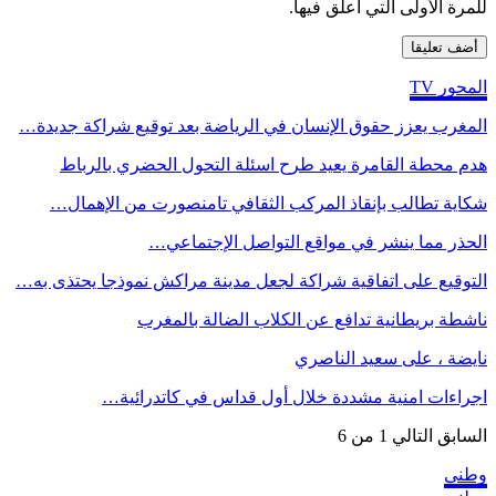
للمرة الأولى التي أعلق فيها.
المحور TV
المغرب يعزز حقوق الإنسان في الرياضة بعد توقيع شراكة جديدة…
هدم محطة القامرة يعيد طرح اسئلة التحول الحضري بالرباط
شكاية تطالب بإنقاذ المركب الثقافي تامنصورت من الإهمال…
الحذر مما ينشر في مواقع التواصل الإجتماعي…
التوقيع على اتفاقية شراكة لجعل مدينة مراكش نموذجا يحتذى به…
ناشطة بريطانية تدافع عن الكلاب الضالة بالمغرب
نايضة ، على سعيد الناصري
اجراءات امنية مشددة خلال أول قداس في كاتدرائية…
السابق
التالي
1 من 6
وطني