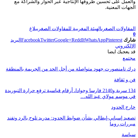
والعمل على تحسين ظروفها الإنتاجية عبر الحوار والشراكة مع
الجهات المعنية.
المقاولات الصغرى
الهيئة المغربية للمقاولات الصغرى
بلاغ
0
شارك
Pinterest
WhatsApp
ReddIt
Google+
Twitter
Facebook
البريد
الإلكتروني
قد يعجبك ايضا
مجتمع
درك تامنصورت جهود متواصلة من أجل الحد من الجريمة بالمنطقة
فن و ثقافة
134 سربة و2140 فارسا وجوادا، أرقام قياسية ترفع حرارة التبوريدة
في موسم مولاي عبد الله…
خارج الحدود
تصعيد إسباني-إيطالي بشأن ضوابط الحدود: مدريد تلوح بالرد وتفند
مبررات روما
سياسة