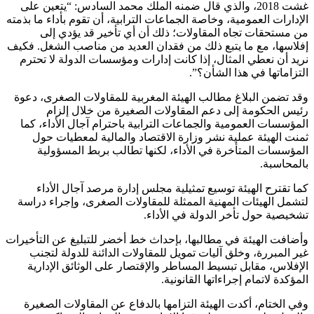
غشت 2018، والذي قال ضمنه الملك محمد السادس: “يتعين على
الإدارات العمومية، وخاصة الجماعات الترابية، أن تقوم بأداء ما بذمته
من مستحقات تجاه المقاولات؛ ذلك أن أي تأخير قد يؤدي إلى
إفلاسها، مع ما يتبع ذلك من فقدان العديد من مناصب الشغل. فكيف
نريد أن نعطي المثال، إذا كانت إدارات ومؤسسات الدولة لا تحترم
التزاماتها في هذا الشأن؟”.
وقد تضمن البلاغ مطالب الهيئة المغربية للمقاولات الصغرى، دعوة
رئيس الحكومة إلى دعم المقاولات الصغيرة من خلال إلزام
المؤسسات العمومية والجماعات الترابية باحترام آجال الأداء، كما
ثمنت الهيئة عملية نشر وزارة الاقتصاد والمالية لمعطيات حول
المؤسسات المتأخرة في الأداء، لكنها تطالب بربط المسؤولية
بالمحاسبة.
كما تقترح الهيئة توسيع تمثيلية مجلس إدارة مرصد آجال الأداء
لتشمل الهيئات المهنية الممثلة للمقاولات الصغرى، وإجراء دراسة
تشخيصية حول تأخر الدولة في الأداء.
وأضافت الهيئة في مطالبها، بإحداث خط أخضر للتبليغ عن التأخيرات
غير المبررة، وخلق آليات تمويل للمقاولات الدائنة للدولة لتجنب
الإفلاس، مقابل تبسيط المساطر والإقتصار على الوثائق الإدارية
المؤكدة لاتمام إجراءاتها القانونية.
وفي الختام، أكدت الهيئة التزامها بالدفاع عن المقاولات الصغيرة