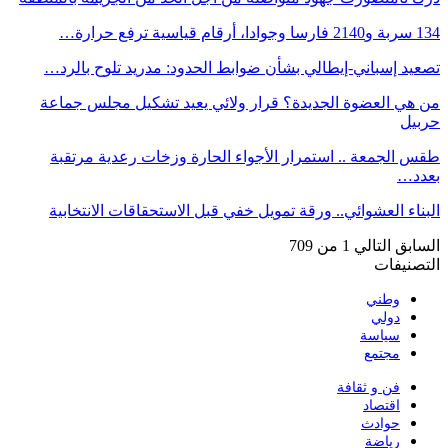
134 سربة و2140 فارسا وجوادا، أرقام قياسية ترفع حرارة…
تصعيد إسباني-إيطالي بشأن ضوابط الحدود: مدريد تلوح بالرد…
من هي العضوة الجديدة؟ قرار ولائي يعيد تشكيل مجلس جماعة
حربيل
طقس الجمعة .. استمرار الأجواء الحارة وزخات رعدية مرتقبة
بعدد…
البناء العشوائي.. ورقة تمويل خفي قبل الاستحقاقات الانتخابية
السابق
التالي
1 من 709
التصنيفات
وطني
دولي
سياسة
مجتمع
فن و ثقافة
اقتصاد
حوادث
رياضة