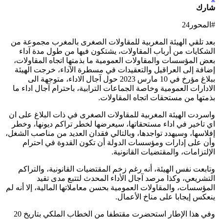
شارك
#المحور24
بعد تلقي الهيئة المغربية للمقاولات الصغرى بالمغرب مجموعة من
الشكايات من أرباب المقاولات، يشتكون فيها من طول مدة آداء
بعض المؤسسات والمقاولات العمومية ما بذمتها اتجاه المقاولات،
إضافة إلى العراقيل والتعقيدات في مسطرة الآداء، خرجت الهيئة
ببلاغ مؤرخ في 10 مارس 2023 حول آجال الاداء، متوجهة الى
الادارات العمومية وخاصة الجماعات الترابية، باحترام آجال اداء ما
بذمتها من مستحقات اتجاه المقاولات.
واسردت الهيئة المغربية للمقاولات الصغرى في ذات البلاغ على ان
اي تاخير في اداء مستحقاتها، سيعرضها لخطر تراكم ديونها، وخطر
إفلاسها، وسيهدد تواجدها، وبالتالي فقدان العديد من مناصب الشغل،
وأن على إدارات ومؤسسات الدولة أن تكون القدوة في احترام
الإلتزامات، والمقتضيات القانونية.
وتابعت نفس الهيئة، أنه رغم زخم المقتضيات القانونية، والتراكم
التشريعي، وكذا مرصد آجال الأداء المحدث لتتبع مدى تقيد
المؤسسات، والمقاولات العمومية بحسن معاملاتها المالية، إلا أنه لم
ينعكس إيجابا على مناخ الأعمال.
وفي هذا الإطار استحضرت مقتطفا من الخطاب الملكي بتاريخ 20