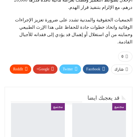
الإخلال بضوابط التعمير وقضت بغرامة مالية نافذة قدرها 20,000
درهم، مع الإلزام بتنفيذ قرار الهدم.
الجمعيات الحقوقية والمدنية تشدد على ضرورة تعزيز الإجراءات
الوقائية واتخاذ خطوات جادة للحفاظ على هذا الإرث الطبيعي
وحمايته من أي استغلال أو إهمال قد يؤدي إلى فقدانه للأجيال
القادمة.
0
ReddIt
Google+
Twitter
Facebook
شارك
WhatsApp
Pinterest
البريد الإلكتروني
قد يعجبك ايضا
مجتمع
مجتمع