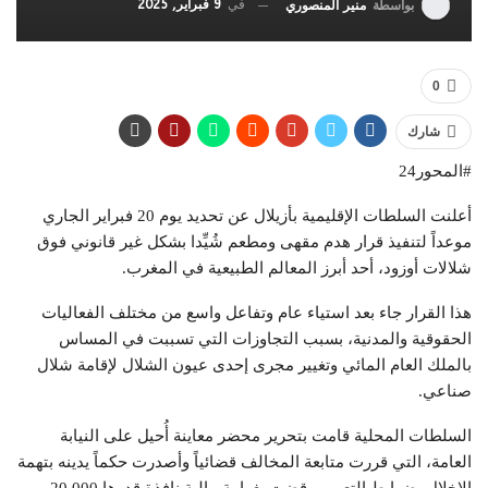
في
9 فبراير, 2025
بواسطة
منير المنصوري
0
شارك
#المحور24
أعلنت السلطات الإقليمية بأزيلال عن تحديد يوم 20 فبراير الجاري
موعداً لتنفيذ قرار هدم مقهى ومطعم شُيِّدا بشكل غير قانوني فوق
شلالات أوزود، أحد أبرز المعالم الطبيعية في المغرب.
هذا القرار جاء بعد استياء عام وتفاعل واسع من مختلف الفعاليات
الحقوقية والمدنية، بسبب التجاوزات التي تسببت في المساس
بالملك العام المائي وتغيير مجرى إحدى عيون الشلال لإقامة شلال
صناعي.
السلطات المحلية قامت بتحرير محضر معاينة أُحيل على النيابة
العامة، التي قررت متابعة المخالف قضائياً وأصدرت حكماً يدينه بتهمة