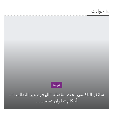
حوادث
حوادث
سائقو التاكسي تحت مقصلة “الهجرة غير النظامية”..
أحكام تطوان تغضب…