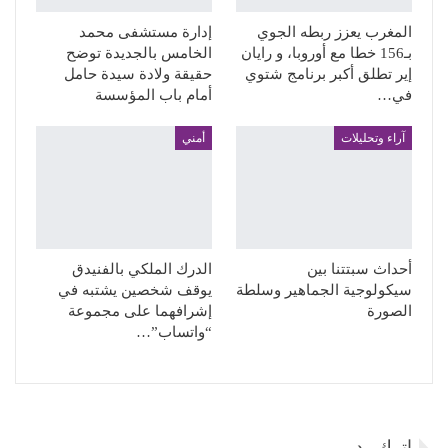
المغرب يعزز ربطه الجوي
إدارة مستشفى محمد
بـ156 خطا مع أوروبا، و رايان
الخامس بالجديدة توضح
إير تطلق أكبر برنامج شتوي
حقيقة ولادة سيدة حامل
في…
أمام باب المؤسسة
آراء وتحليلات
أمني
أحداث سبتتنا بين
الدرك الملكي بالفنيدق
سيكولوجية الجماهير وسلطة
يوقف شخصين يشتبه في
الصورة
إشرافهما على مجموعة
“واتساب”…
اترك رد