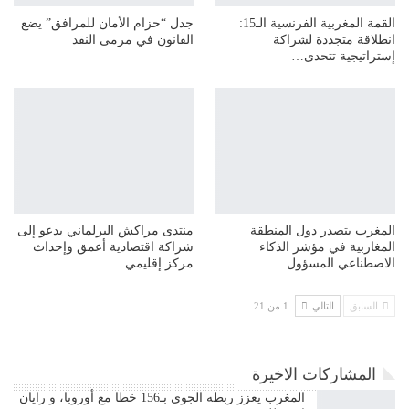
القمة المغربية الفرنسية الـ15:
جدل “حزام الأمان للمرافق” يضع
انطلاقة متجددة لشراكة
القانون في مرمى النقد
إستراتيجية تتحدى…
المغرب يتصدر دول المنطقة
منتدى مراكش البرلماني يدعو إلى
المغاربية في مؤشر الذكاء
شراكة اقتصادية أعمق وإحداث
الاصطناعي المسؤول…
مركز إقليمي…
السابق
التالي
1 من 21
المشاركات الاخيرة
المغرب يعزز ربطه الجوي بـ156 خطا مع أوروبا، و رايان