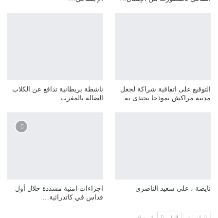
التوقيع على اتفاقية شراكة لجعل
ناشطة بريطانية تدافع عن الكلاب
مدينة مراكش نموذجا يحتذى به…
الضالة بالمغرب
نايضة ، على سعيد الناصري
اجراءات امنية مشددة خلال أول
قداس في كاتدرائية…
السابق
التالي
1 من 6