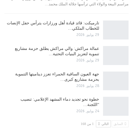
مراسم البيعة والولاء التي ترأسها جلالة الملك محمد…
تارميكت: قائد قيادة أهل ورزازات يترأس حفل الإنصات
للخطاب الملكي…
29 يوليو, 2026
عمالة مراكش: والي مراكش يطلق حزمة مشاريع
تنموية لتعزيز البنيات التحتية…
29 يوليو, 2026
جهة العيون الساقية الحمراء تعزز ديناميتها التنموية
بحزمة مشاريع كبرى…
28 يوليو, 2026
​خطوة نحو تجديد دماء المشهد الإعلامي: تنصيب
“اللجنة…
24 يوليو, 2026
السابق
التالي
1 من 168