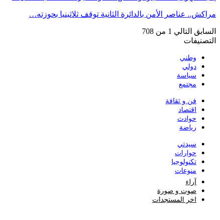
مراكش.. عناصر الأمن بالدائرة الثانية توقف ثلاثينيا بحوزته…
السابق
التالي
1 من 708
التصنيفات
وطني
دولي
سياسة
مجتمع
فن و ثقافة
اقتصاد
حوادث
رياضة
سيدتي
حوارات
تكنولوجيا
منوعات
آراء
صوت و صورة
اخر المستجدات