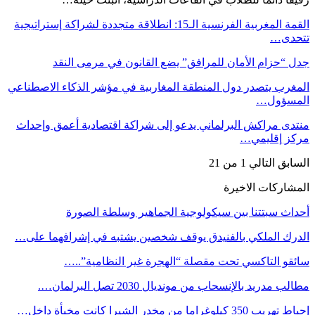
القمة المغربية الفرنسية الـ15: انطلاقة متجددة لشراكة إستراتيجية
تتحدى…
جدل “حزام الأمان للمرافق” يضع القانون في مرمى النقد
المغرب يتصدر دول المنطقة المغاربية في مؤشر الذكاء الاصطناعي
المسؤول…
منتدى مراكش البرلماني يدعو إلى شراكة اقتصادية أعمق وإحداث
مركز إقليمي…
السابق
التالي
1 من 21
المشاركات الاخيرة
أحداث سبتتنا بين سيكولوجية الجماهير وسلطة الصورة
الدرك الملكي بالفنيدق يوقف شخصين يشتبه في إشرافهما على…
سائقو التاكسي تحت مقصلة “الهجرة غير النظامية”..…
مطالب مدريد بالإنسحاب من مونديال 2030 تصل البرلمان….
إحباط تهريب 350 كيلوغراما من مخدر الشيرا كانت مخبأة داخل…