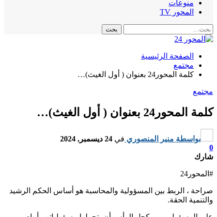
منوعات
المحور TV
الصفحة الرئيسية
مجتمع
كلمة المحور24 بعنوان ( أول الغيث)…
مجتمع
كلمة المحور24 بعنوان ( أول الغيث)…
بواسطة
منير المنصوري
في
24 ديسمبر, 2024
0
شارك
#المحور24
صراحة ، الربط بين المسؤولية والمحاسبة هو أساس الحكم الرشيد
والتنمية الحقة.
على المسؤولين من كحل الرأس أن يتحملوا مسؤولياتهم أمام