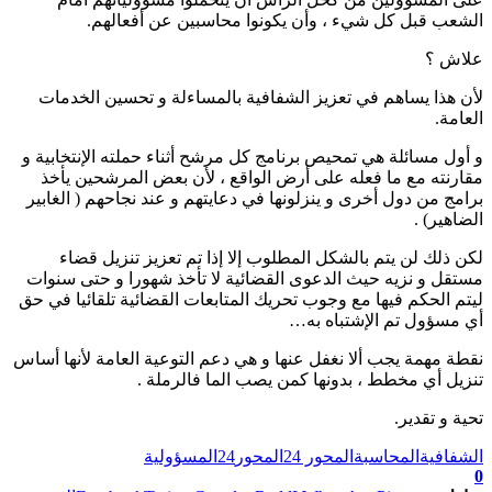
الشعب قبل كل شيء ، وأن يكونوا محاسبين عن أفعالهم.
علاش ؟
لأن هذا يساهم في تعزيز الشفافية بالمساءلة و تحسين الخدمات
العامة.
و أول مسائلة هي تمحيص برنامج كل مرشح أثناء حملته الإنتخابية و
مقارنته مع ما فعله على أرض الواقع ، لأن بعض المرشحين يأخذ
برامج من دول أخرى و ينزلونها في دعايتهم و عند نجاحهم ( الغابير
الضاهير) .
لكن ذلك لن يتم بالشكل المطلوب إلا إذا تم تعزيز تنزيل قضاء
مستقل و نزيه حيث الدعوى القضائية لا تأخذ شهورا و حتى سنوات
ليتم الحكم فيها مع وجوب تحريك المتابعات القضائية تلقائيا في حق
أي مسؤول تم الإشتباه به…
نقطة مهمة يجب ألا نغفل عنها و هي دعم التوعية العامة لأنها أساس
تنزيل أي مخطط ، بدونها كمن يصب الما فالرملة .
تحية و تقدير.
الشفافية
المحاسبة
المحور 24
المحور24
المسؤولية
0