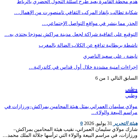
هدم محطة القامرة يعيد طرح اسئلة التحول الحضري بالرباط
شكاية تطالب بإنقاذ المركب الثقافي تامنصورت من الإهمال…
الحذر مما ينشر في مواقع التواصل الإجتماعي…
التوقيع على اتفاقية شراكة لجعل مدينة مراكش نموذجا يحتذى به…
ناشطة بريطانية تدافع عن الكلاب الضالة بالمغرب
نايضة ، على سعيد الناصري
اجراءات امنية مشددة خلال أول قداس في كاتدرائية…
السابق
التالي
1 من 6
وطني
وطني
مولاي سليمان العمراني يمثل هيئة المحامين بمراكش–ورزازات في
مراسم البيعة والولاء…
هيئة التحرير
31 يوليو, 2026
0
شارك مولاي سليمان العمراني، نقيب هيئة المحامين بمراكش–
ورزازات، في مراسم البيعة والولاء التي ترأسها جلالة الملك محمد…