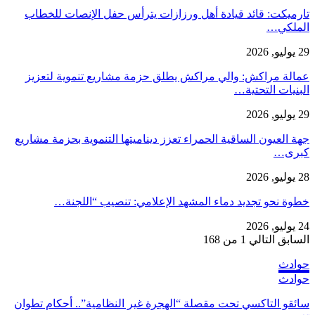
تارميكت: قائد قيادة أهل ورزازات يترأس حفل الإنصات للخطاب
الملكي…
29 يوليو, 2026
عمالة مراكش: والي مراكش يطلق حزمة مشاريع تنموية لتعزيز
البنيات التحتية…
29 يوليو, 2026
جهة العيون الساقية الحمراء تعزز ديناميتها التنموية بحزمة مشاريع
كبرى…
28 يوليو, 2026
​خطوة نحو تجديد دماء المشهد الإعلامي: تنصيب “اللجنة…
24 يوليو, 2026
السابق
التالي
1 من 168
حوادث
حوادث
سائقو التاكسي تحت مقصلة “الهجرة غير النظامية”.. أحكام تطوان