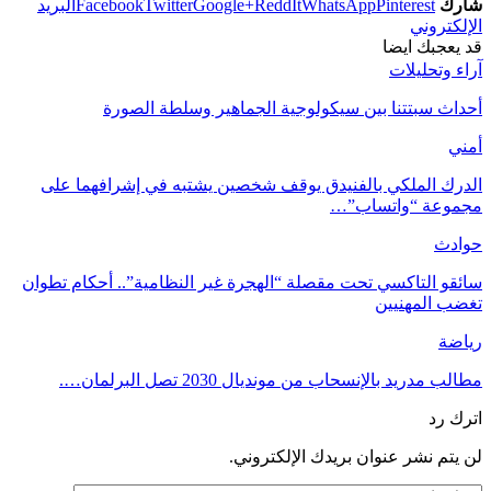
شارك
Pinterest
WhatsApp
ReddIt
Google+
Twitter
Facebook
البريد
الإلكتروني
قد يعجبك ايضا
آراء وتحليلات
أحداث سبتتنا بين سيكولوجية الجماهير وسلطة الصورة
أمني
الدرك الملكي بالفنيدق يوقف شخصين يشتبه في إشرافهما على
مجموعة “واتساب”…
حوادث
سائقو التاكسي تحت مقصلة “الهجرة غير النظامية”.. أحكام تطوان
تغضب المهنيين
رياضة
مطالب مدريد بالإنسحاب من مونديال 2030 تصل البرلمان….
اترك رد
لن يتم نشر عنوان بريدك الإلكتروني.