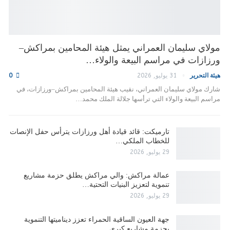
مولاي سليمان العمراني يمثل هيئة المحامين بمراكش–
ورزازات في مراسم البيعة والولاء…
هيئة التحرير
31 يوليو, 2026
0
شارك مولاي سليمان العمراني، نقيب هيئة المحامين بمراكش–ورزازات، في
مراسم البيعة والولاء التي ترأسها جلالة الملك محمد…
تارميكت: قائد قيادة أهل ورزازات يترأس حفل الإنصات
للخطاب الملكي…
29 يوليو, 2026
عمالة مراكش: والي مراكش يطلق حزمة مشاريع
تنموية لتعزيز البنيات التحتية…
29 يوليو, 2026
جهة العيون الساقية الحمراء تعزز ديناميتها التنموية
بحزمة مشاريع كبرى…