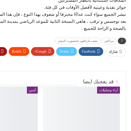
المكافآت استثنائية بانتظار المشتركين
جوائز نقدية وعينية لأفضل الأوقات في كل فئة.
نبشر الجميع سواء كنت عداءًا محترفا أو شغوف بهذا النوع ، فإن هذا الس
بعد توجسس و ترقب ، هاهي النسخة الثانية للموعد الرياضي بمدينة المس
بالصحة و الراحة للجميع .
مراكش
نصف ماراطون تامنصورت الدولي
ReddIt
Google+
Twitter
Facebook
شارك
قد يعجبك ايضا
آراء وتحليلات
أمني