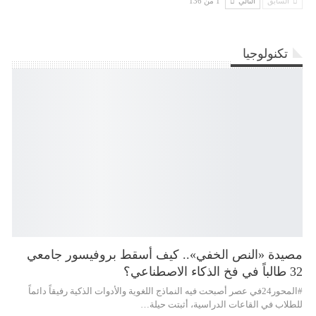
السابق
التالي
1 من 136
تكنولوجيا
مصيدة «النص الخفي».. كيف أسقط بروفيسور جامعي
32 طالباً في فخ الذكاء الاصطناعي؟
#المحور24 ​في عصر أصبحت فيه النماذج اللغوية والأدوات الذكية رفيقاً دائماً
للطلاب في القاعات الدراسية، أثبتت حيلة…