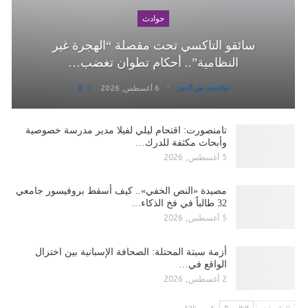
حوادث
سائقو التاكسي تحت مقصلة “الهجرة غير
النظامية”.. أحكام تطوان تغضب…
بوقسيم نور الدين
6 أغسطس, 2026
0
تامنصورت: اقتحام ليلي لفيلا مدير مدرسة خصوصية
وأبحاث مكثفة للدرك…
5 أغسطس, 2026
مصيدة «النص الخفي».. كيف أسقط بروفيسور جامعي
32 طالباً في فخ الذكاء…
5 أغسطس, 2026
أزمة سبتة المحتلة: الصحافة الإسبانية بين اختزال
الواقع في…
2 أغسطس, 2026