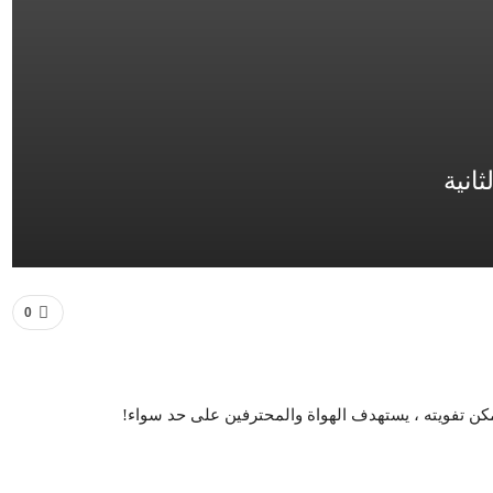
انية
0
ن تفويته ، يستهدف الهواة والمحترفين على حد سواء!