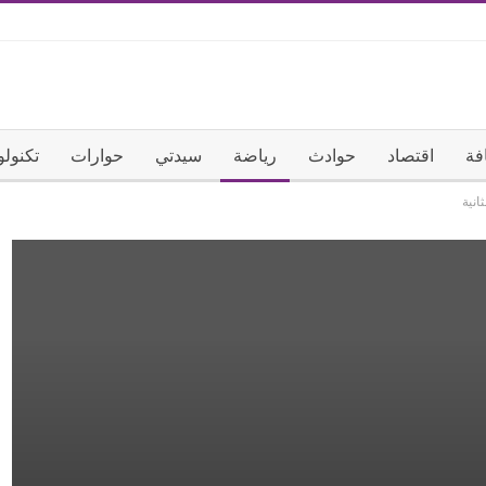
فة
اقتصاد
حوادث
رياضة
سيدتي
حوارات
تكنولو
انية