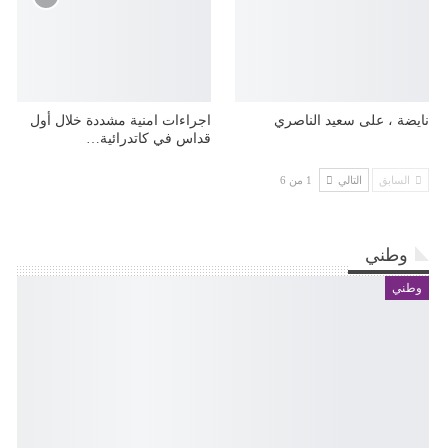
نايضة ، على سعيد الناصري
اجراءات امنية مشددة خلال أول
قداس في كاتدرائية…
السابق
التالي
1 من 6
وطني
وطني