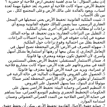
إذن يبقى السؤال : ما مدى أهمية تحفيض أرض فلاحية أو حضرية ؟
تحفيظ الأرض، سواء كانت فلاحية أو حضرية، يُعد خطوةً مهمةً لعدة
أسباب، ويعود بالفائدة على مالك الأرض وعلى المجتمع ككل ، من
بين تلك الأسباب :
1. تثبيت الملكية القانونية: تحفيظ الأرض يعني تسجيلها في السجل
العقاري الرسمي، مما يضمن للمالك حقوقه القانونية ويمنع أي
نزاعات أو مطالبات من أطراف أخرى بشأن الملكية.
2. التقليل من النزاعات العقارية: بدون تحفيظ، قد يواجه المالك
صعوبة في إثبات حقوقه في الأرض، مما يزيد احتمالات النزاعات.
التحفيظ يقلل من احتمالية وقوع نزاعات حول الملكية.
3. سهولة التصرف في الأرض: الأرض المحفظة تصبح أسهل في
التعامل التجاري، إذ يمكن بيعها أو رهنها أو استثمارها بشكل أسهل
وأسرع، لأن الحقوق تكون موثقة ومعترف بها قانونيًا.
4. ضمان الاستثمار المستقبلي: تحفيظ الأرض يعطي المستثمرين
الثقة في مشروعاتهم على هذه الأرض، سواء كانت مشاريع فلاحية
أو عمرانية، ويزيد من قيمة الأرض كونها معترَف بها قانونيًا.
5. الحصول على القروض والتسهيلات المالية: في حالة الرغبة في
الاستثمار أو تطوير الأرض، فإن الأراضي المحفظة تُعتبر ضمانًا
موثوقًا لدى البنوك، مما يسهل الحصول على القروض.
6. التنظيم العمراني وحماية البيئة: تحفيظ الأراضي يسهل على
الحكومات التخطيط الحضري وتنظيم التوسع العمراني، مما يساهم
في حماية الأراضي الفلاحية من التمدد العمراني العشوائي وضمان
استدامة الموارد.
7. حماية حقوق الأجيال القادمة: تحفيظ الأرض يمكن أن يحفظ حقوق