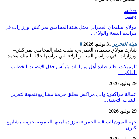
وطني
وطني
مولاي سليمان العمراني يمثل هيئة المحامين بمراكش–ورزازات في
مراسم البيعة والولاء…
هيئة التحرير
31 يوليو, 2026
0
شارك مولاي سليمان العمراني، نقيب هيئة المحامين بمراكش–
ورزازات، في مراسم البيعة والولاء التي ترأسها جلالة الملك محمد…
تارميكت: قائد قيادة أهل ورزازات يترأس حفل الإنصات للخطاب
الملكي…
29 يوليو, 2026
عمالة مراكش: والي مراكش يطلق حزمة مشاريع تنموية لتعزيز
البنيات التحتية…
29 يوليو, 2026
جهة العيون الساقية الحمراء تعزز ديناميتها التنموية بحزمة مشاريع
كبرى…
28 يوليو, 2026