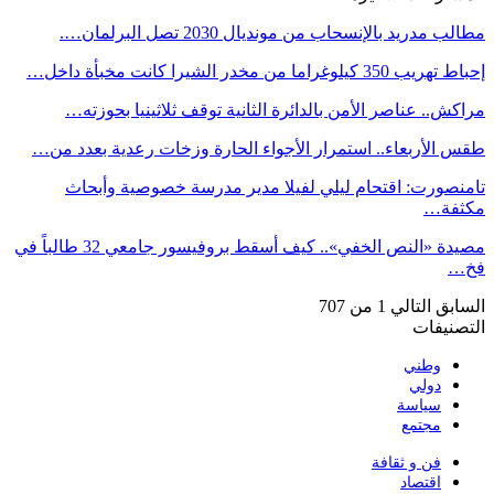
مطالب مدريد بالإنسحاب من مونديال 2030 تصل البرلمان….
إحباط تهريب 350 كيلوغراما من مخدر الشيرا كانت مخبأة داخل…
مراكش.. عناصر الأمن بالدائرة الثانية توقف ثلاثينيا بحوزته…
طقس الأربعاء.. استمرار الأجواء الحارة وزخات رعدية بعدد من…
تامنصورت: اقتحام ليلي لفيلا مدير مدرسة خصوصية وأبحاث
مكثفة…
مصيدة «النص الخفي».. كيف أسقط بروفيسور جامعي 32 طالباً في
فخ…
السابق
التالي
1 من 707
التصنيفات
وطني
دولي
سياسة
مجتمع
فن و ثقافة
اقتصاد