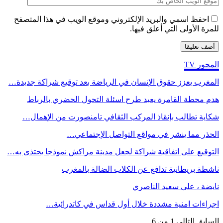
احفظ اسمي والبريد الإلكتروني وموقع الويب في هذا المتصفح
للمرة الأولى التي أعلق فيها.
المحور TV
المغرب يعزز حقوق الإنسان في الرياضة بعد توقيع شراكة جديدة…
هدم محطة القامرة يعيد طرح اسئلة التحول الحضري بالرباط
شكاية تطالب بإنقاذ المركب الثقافي تامنصورت من الإهمال…
الحذر مما ينشر في مواقع التواصل الإجتماعي…
التوقيع على اتفاقية شراكة لجعل مدينة مراكش نموذجا يحتذى به…
ناشطة بريطانية تدافع عن الكلاب الضالة بالمغرب
نايضة ، على سعيد الناصري
اجراءات امنية مشددة خلال أول قداس في كاتدرائية…
السابق
التالي
1 من 6