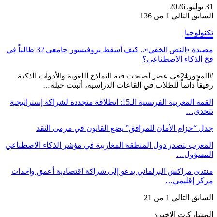
31 يوليو, 2026
السابق
التالي
1 من 136
تكنولوجيا
مصيدة «النص الخفي».. كيف أسقط بروفيسور جامعي 32 طالباً في
فخ الذكاء الاصطناعي؟
#المحور24 ​في عصر أصبحت فيه النماذج اللغوية والأدوات الذكية
رفيقاً دائماً للطلاب في القاعات الدراسية، أثبتت حيلة…
القمة المغربية الفرنسية الـ15: انطلاقة متجددة لشراكة إستراتيجية
تتحدى…
جدل “حزام الأمان للمرافق” يضع القانون في مرمى النقد
المغرب يتصدر دول المنطقة المغاربية في مؤشر الذكاء الاصطناعي
المسؤول…
منتدى مراكش البرلماني يدعو إلى شراكة اقتصادية أعمق وإحداث
مركز إقليمي…
السابق
التالي
1 من 21
المشاركات الاخيرة