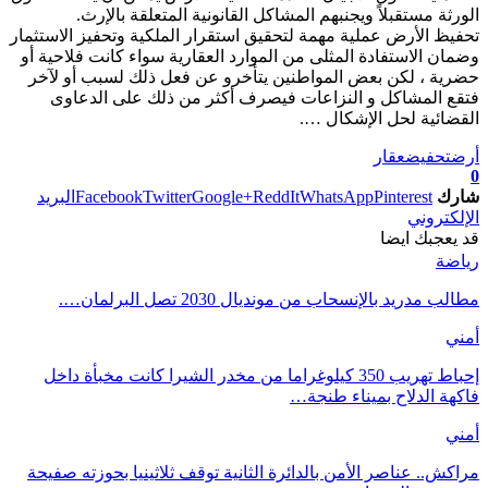
الورثة مستقبلاً ويجنبهم المشاكل القانونية المتعلقة بالإرث.
تحفيظ الأرض عملية مهمة لتحقيق استقرار الملكية وتحفيز الاستثمار
وضمان الاستفادة المثلى من الموارد العقارية سواء كانت فلاحية أو
حضرية ، لكن بعض المواطنين يتأخرو عن فعل ذلك لسبب أو لآخر
فتقع المشاكل و النزاعات فيصرف أكثر من ذلك على الدعاوى
القضائية لحل الإشكال ….
أرض
تحفيض
عقار
0
شارك
Pinterest
WhatsApp
ReddIt
Google+
Twitter
Facebook
البريد
الإلكتروني
قد يعجبك ايضا
رياضة
مطالب مدريد بالإنسحاب من مونديال 2030 تصل البرلمان….
أمني
إحباط تهريب 350 كيلوغراما من مخدر الشيرا كانت مخبأة داخل
فاكهة الدلاح بميناء طنجة…
أمني
مراكش.. عناصر الأمن بالدائرة الثانية توقف ثلاثينيا بحوزته صفيحة