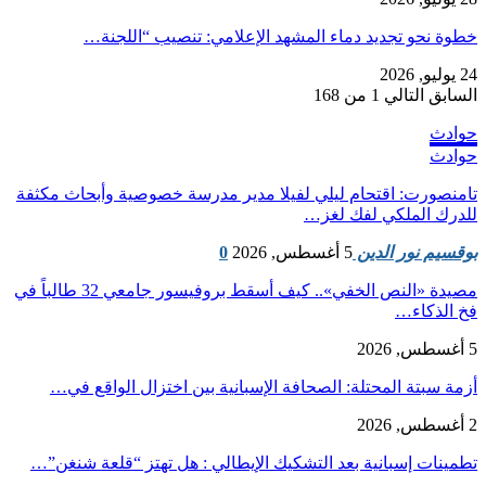
​خطوة نحو تجديد دماء المشهد الإعلامي: تنصيب “اللجنة…
24 يوليو, 2026
السابق
التالي
1 من 168
حوادث
حوادث
تامنصورت: اقتحام ليلي لفيلا مدير مدرسة خصوصية وأبحاث مكثفة
للدرك الملكي لفك لغز…
بوقسيم نور الدين
5 أغسطس, 2026
0
مصيدة «النص الخفي».. كيف أسقط بروفيسور جامعي 32 طالباً في
فخ الذكاء…
5 أغسطس, 2026
أزمة سبتة المحتلة: الصحافة الإسبانية بين اختزال الواقع في…
2 أغسطس, 2026
تطمينات إسبانية بعد التشكيك الإيطالي : هل تهتز “قلعة شنغن”…