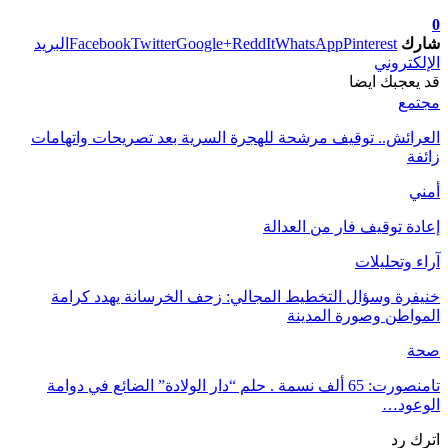
0
شارك
Pinterest
WhatsApp
ReddIt
Google+
Twitter
Facebook
البريد
الإلكتروني
قد يعجبك ايضا
مجتمع
العرائش.. توقيف مرشحة للهجرة السرية بعد تصريحات واتهامات
زائفة
أمني
إعادة توقيف فار من العدالة
آراء وتحليلات
خنيفرة وسؤال التخطيط المجالي: زحف الخرسانة يهدد كرامة
المواطن وصورة المدينة
صحة
تامنصورت: 65 ألف نسمة . حلم “دار الولادة” الضائع في دوامة
الوعود…
اترك رد