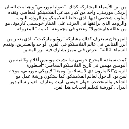
من بين الأسماء المشاركة كذلك، “صوليا مورينتي” و هيا بنت الفنان
إنريكي مورينتي، واحد من كبار مبدعي الفلامينكو المعاصر، وتقدم
أسلوب شخصي لديها الذي تخلط الفلامينكو مع الروك، البوب،
والرومبا الذي يرافقها في العزف على الغيتار خوسيمي كارمونا، هو
من عائلة هابيتشويلا” وعضو في مجموعة “كتامة ” المعروفة.
المهرجان سيعرف كذلك مشاركة “روثيو ماركيث”، الذي يعتبر من
أبرز الفنانين في عالم الفلامينكو في القرن الواحد والعشرين، وتقدم
السماء الثالثة”، عرض فني مميز يشارك فيه ابرز المغنين.
كمت سيقدم المخرج خوسي سانتشيث مونتيس أفلام وثائقية من
ألبومين مهمين في تاريخ الفلامينكو المعاصر: “أسطورة
الزمان”لكامارون دي لا إيسلا، و”أوميغا” لإنريكي مورينتي، موجه
لمن يود الدخول لعالم الفلامينكو، كما ستكون ورشة عمل مع
الشاعر والمتخصص خوان خوسي تاييث وعازف الغيتار سالبادور
أندرادا، كورشة لتعليم أبجديات هذا الفن.