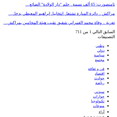
تامنصورت: 65 ألف نسمة . حلم “دار الولادة” الضائع…
مراكش .. دائرة المنارة تشتعل انتخابيا، إبراهيم المعيطي يدخل…
تعزية .. وفاة محمد العمراني شقيق نقيب هيئة المحامين بمراكش…
السابق
التالي
1 من 711
التصنيفات
وطني
دولي
سياسة
مجتمع
فن و ثقافة
اقتصاد
حوادث
رياضة
سيدتي
حوارات
تكنولوجيا
منوعات
آراء
صوت و صورة