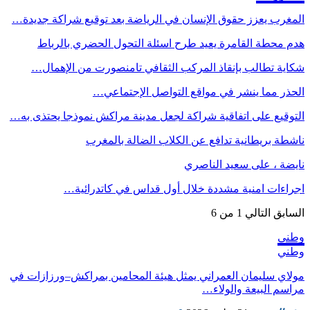
المغرب يعزز حقوق الإنسان في الرياضة بعد توقيع شراكة جديدة…
هدم محطة القامرة يعيد طرح اسئلة التحول الحضري بالرباط
شكاية تطالب بإنقاذ المركب الثقافي تامنصورت من الإهمال…
الحذر مما ينشر في مواقع التواصل الإجتماعي…
التوقيع على اتفاقية شراكة لجعل مدينة مراكش نموذجا يحتذى به…
ناشطة بريطانية تدافع عن الكلاب الضالة بالمغرب
نايضة ، على سعيد الناصري
اجراءات امنية مشددة خلال أول قداس في كاتدرائية…
السابق
التالي
1 من 6
وطني
وطني
مولاي سليمان العمراني يمثل هيئة المحامين بمراكش–ورزازات في
مراسم البيعة والولاء…