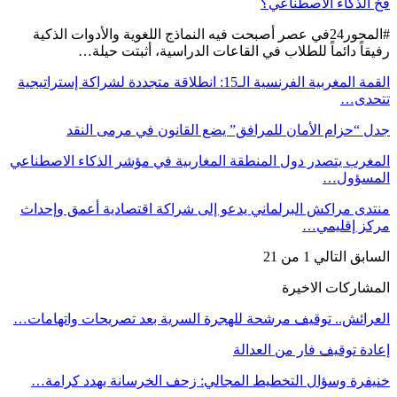
فخ الذكاء الاصطناعي؟
#المحور24 ​في عصر أصبحت فيه النماذج اللغوية والأدوات الذكية
رفيقاً دائماً للطلاب في القاعات الدراسية، أثبتت حيلة…
القمة المغربية الفرنسية الـ15: انطلاقة متجددة لشراكة إستراتيجية
تتحدى…
جدل “حزام الأمان للمرافق” يضع القانون في مرمى النقد
المغرب يتصدر دول المنطقة المغاربية في مؤشر الذكاء الاصطناعي
المسؤول…
منتدى مراكش البرلماني يدعو إلى شراكة اقتصادية أعمق وإحداث
مركز إقليمي…
السابق
التالي
1 من 21
المشاركات الاخيرة
العرائش.. توقيف مرشحة للهجرة السرية بعد تصريحات واتهامات…
إعادة توقيف فار من العدالة
خنيفرة وسؤال التخطيط المجالي: زحف الخرسانة يهدد كرامة…