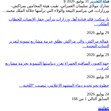
هيئة التحرير
31 يوليو, 2026
0
شارك مولاي سليمان العمراني، نقيب هيئة المحامين بمراكش–
ورزازات، في مراسم البيعة والولاء التي ترأسها جلالة الملك محمد…
تارميكت: قائد قيادة أهل ورزازات يترأس حفل الإنصات للخطاب
الملكي…
29 يوليو, 2026
عمالة مراكش: والي مراكش يطلق حزمة مشاريع تنموية لتعزيز
البنيات التحتية…
29 يوليو, 2026
جهة العيون الساقية الحمراء تعزز ديناميتها التنموية بحزمة مشاريع
كبرى…
28 يوليو, 2026
​خطوة نحو تجديد دماء المشهد الإعلامي: تنصيب “اللجنة…
24 يوليو, 2026
السابق
التالي
1 من 168
حوادث