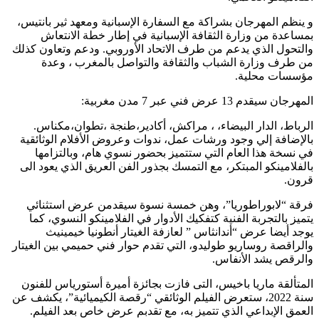
و ينظم المهرجان بشراكة مع السفارة الإسبانية ومعهد ثير بانتيس،
بمساعدة من وزارة الثقافة الإسبانية في إطار خطة الانتعاش
والتحول الذي يدعم من طرف الاتحاد الأوروبي. ودعم وتعاون كذلك
من طرف وزارة الشباب والثقافة والتواصل بالمغرب ، وعدة
مؤسسات محلية.
المهرجان سيقدم 13 عرض فني عبر 7 مدن مغربية:
الرباط، الدار البيضاء، ، مراكش، أكادير،طنجة ،تطوان،مكناس.
بالإضافة إلي وجود ورشات عمل، ندوات وعروض الأفلام الوثائقية
في نسخة هذا العام التي ستتميز بحضور نسوي هام، وبالتزامها
بالفلامينكو المبتكر، مع التمسك بجذور الفن العريق الذي يعود الى
قرون.
فرقة “لابوراطوريا”، وهن خمسة نسوة سيقدمن عرض استثنائي
يتميز بالتجربة الفنية كتفكيك الأدوار في الفلامينكو النسوي، كما
يوجد أيضا عرض “أندانثاس ” لعازفة الغيتار أنطونيا خيمينيث
والراقصة روساريو طوليدو، التي تقدم حوار فني حميمي بين الغيتار
والرقص يشد الأنفاس.
المتألقة ماريا باخيس، التى فازت بجائزة أميرة أستورياس للفنون
سنة 2022، ستعرض الفيلم الوثائقي “رقصة الكيميائية”، يكشف عن
العمق الإبداعي الذي تتميز به، مع تقدبم عرض خاص بعد الفيلم.