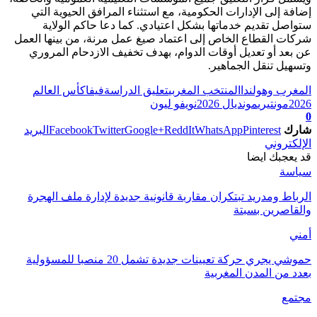
إضافة إلى الإدارات الحكومية، مع استثناء المرافق الحيوية التي
ستواصل تقديم خدماتها بشكل اعتيادي. كما دعا حاكم الولاية
شركات القطاع الخاص إلى اعتماد صيغ عمل مرنة، من بينها العمل
عن بعد أو تعديل أوقات الدوام، بهدف تخفيف الازدحام المروري
وتسهيل تنقل الجماهير.
المغرب وهولندا
المنتخب المغربي
تعليق الدراسة
فيفا
كأس العالم
2026
مونتيري
مونديال 2026
نويفو ليون
0
شارك
Pinterest
WhatsApp
ReddIt
Google+
Twitter
Facebook
البريد
الإلكتروني
قد يعجبك ايضا
سياسة
الرباط ومدريد تبتكران مقاربة قانونية جديدة لإدارة ملف الهجرة
والقاصرين بسبتة
أمني
حموشي يجري حركة تعيينات جديدة تشمل 20 منصبا للمسؤولية
بعدد من المدن المغربية
مجتمع