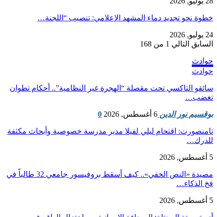
28 يوليو, 2026
​خطوة نحو تجديد دماء المشهد الإعلامي: تنصيب “اللجنة…
24 يوليو, 2026
السابق
التالي
1 من 168
حوادث
حوادث
سائقو التاكسي تحت مقصلة “الهجرة غير النظامية”.. أحكام تطوان
تغضب…
بوقسيم نور الدين
6 أغسطس, 2026
0
تامنصورت: اقتحام ليلي لفيلا مدير مدرسة خصوصية وأبحاث مكثفة
للدرك…
5 أغسطس, 2026
مصيدة «النص الخفي».. كيف أسقط بروفيسور جامعي 32 طالباً في
فخ الذكاء…
5 أغسطس, 2026