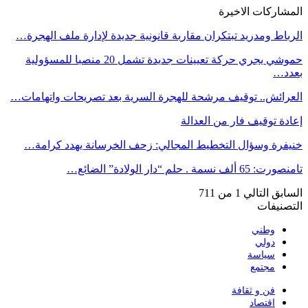
المشاركات الاخيرة
الرباط ومدريد تبتكران مقاربة قانونية جديدة لإدارة ملف الهجرة…
حموشي يجري حركة تعيينات جديدة تشمل 20 منصبا للمسؤولية
بعدد…
العرائش.. توقيف مرشحة للهجرة السرية بعد تصريحات واتهامات…
إعادة توقيف فار من العدالة
خنيفرة وسؤال التخطيط المجالي: زحف الخرسانة يهدد كرامة…
تامنصورت: 65 ألف نسمة . حلم “دار الولادة” الضائع…
السابق
التالي
1 من 711
التصنيفات
وطني
دولي
سياسة
مجتمع
فن و ثقافة
اقتصاد