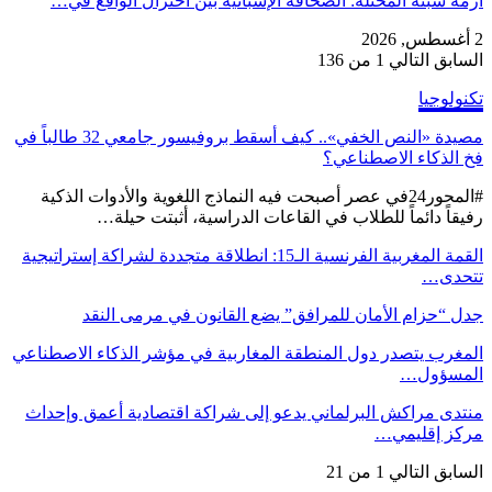
أزمة سبتة المحتلة: الصحافة الإسبانية بين اختزال الواقع في…
2 أغسطس, 2026
السابق
التالي
1 من 136
تكنولوجيا
مصيدة «النص الخفي».. كيف أسقط بروفيسور جامعي 32 طالباً في
فخ الذكاء الاصطناعي؟
#المحور24 ​في عصر أصبحت فيه النماذج اللغوية والأدوات الذكية
رفيقاً دائماً للطلاب في القاعات الدراسية، أثبتت حيلة…
القمة المغربية الفرنسية الـ15: انطلاقة متجددة لشراكة إستراتيجية
تتحدى…
جدل “حزام الأمان للمرافق” يضع القانون في مرمى النقد
المغرب يتصدر دول المنطقة المغاربية في مؤشر الذكاء الاصطناعي
المسؤول…
منتدى مراكش البرلماني يدعو إلى شراكة اقتصادية أعمق وإحداث
مركز إقليمي…
السابق
التالي
1 من 21