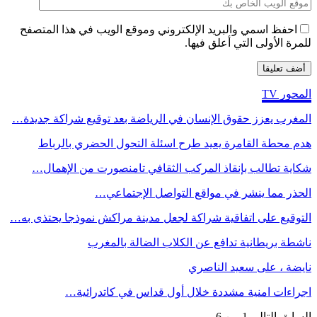
احفظ اسمي والبريد الإلكتروني وموقع الويب في هذا المتصفح
للمرة الأولى التي أعلق فيها.
المحور TV
المغرب يعزز حقوق الإنسان في الرياضة بعد توقيع شراكة جديدة…
هدم محطة القامرة يعيد طرح اسئلة التحول الحضري بالرباط
شكاية تطالب بإنقاذ المركب الثقافي تامنصورت من الإهمال…
الحذر مما ينشر في مواقع التواصل الإجتماعي…
التوقيع على اتفاقية شراكة لجعل مدينة مراكش نموذجا يحتذى به…
ناشطة بريطانية تدافع عن الكلاب الضالة بالمغرب
نايضة ، على سعيد الناصري
اجراءات امنية مشددة خلال أول قداس في كاتدرائية…
السابق
التالي
1 من 6