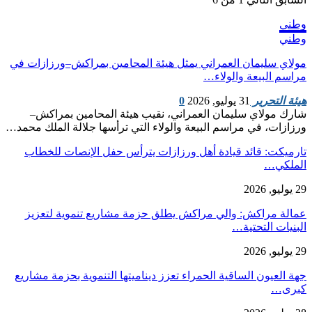
وطني
وطني
مولاي سليمان العمراني يمثل هيئة المحامين بمراكش–ورزازات في
مراسم البيعة والولاء…
هيئة التحرير
31 يوليو, 2026
0
شارك مولاي سليمان العمراني، نقيب هيئة المحامين بمراكش–
ورزازات، في مراسم البيعة والولاء التي ترأسها جلالة الملك محمد…
تارميكت: قائد قيادة أهل ورزازات يترأس حفل الإنصات للخطاب
الملكي…
29 يوليو, 2026
عمالة مراكش: والي مراكش يطلق حزمة مشاريع تنموية لتعزيز
البنيات التحتية…
29 يوليو, 2026
جهة العيون الساقية الحمراء تعزز ديناميتها التنموية بحزمة مشاريع
كبرى…