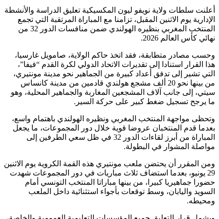
أعلنت سلطات ولاية نويفو ليون المكسيكية تعليق الدراسة والأنشطة
الإدارية يوم الاثنين المقبل، تزامنا مع المباراة المرتقبة التي تجمع
المنتخب المغربي بنظيره الهولندي ضمن منافسات الدور 32 من
نهائي كأس العالم 2026.
وحسب مصادر متطابقة، فقد اتخذ حاكم الولاية، صامويل غارسيا،
هذا القرار استنادا إلى تقديرات الاتحاد الدولي لكرة القدم “فيفا”،
التي تشير إلى تدفق أعداد كبيرة من الجماهير نحو مدينة مونتيري،
من بينها نحو 20 ألف مشجع هولندي قادمين من مدينة كانساس
سيتي، إلى جانب آلاف المشجعين المغاربة والجماهير المحلية، وهو
ما يرجح تسجيل ضغط كبير على حركة السير.
وتحظى مواجهة المنتخب المغربي ونظيره الهولندي باهتمام واسع،
بعدما قدم المنتخبان عروضا قوية خلال دور المجموعات، ما يجعل
المباراة من أبرز لقاءات الدور 32 في ظل سعي الطرفين إلى
مواصلة المشوار في البطولة.
ومن المقرر أن يحتضن ملعب مونتيري هذه القمة الكروية يوم الاثنين
29 يونيو، بعدما استضاف ثلاث مباريات في دور المجموعات شهدت
حضورا جماهيريا كبيرا، من بينها مباراتا المنتخب التونسي أمام
السويد واليابان، وسط توقعات بأجواء استثنائية داخل الملعب
ومحيطه.
ويشمل قرار التعليق جميع المؤسسات التعليمية العمومية والخاصة،