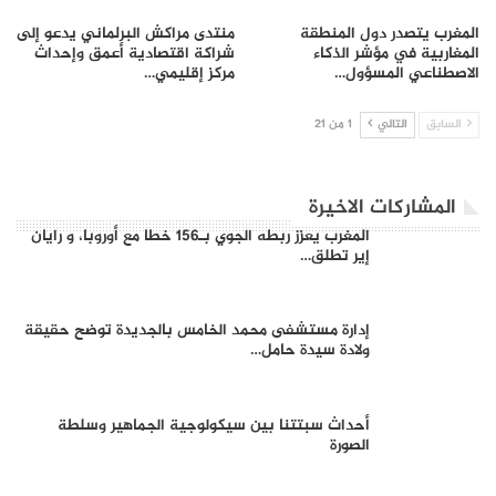
المغرب يتصدر دول المنطقة
منتدى مراكش البرلماني يدعو إلى
المغاربية في مؤشر الذكاء
شراكة اقتصادية أعمق وإحداث
الاصطناعي المسؤول…
مركز إقليمي…
السابق
التالي
1 من 21
المشاركات الاخيرة
المغرب يعزز ربطه الجوي بـ156 خطا مع أوروبا، و رايان
إير تطلق…
إدارة مستشفى محمد الخامس بالجديدة توضح حقيقة
ولادة سيدة حامل…
أحداث سبتتنا بين سيكولوجية الجماهير وسلطة
الصورة