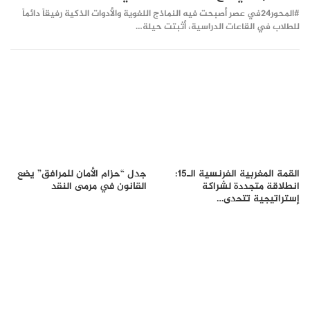
#المحور24 ​في عصر أصبحت فيه النماذج اللغوية والأدوات الذكية رفيقاً دائماً
للطلاب في القاعات الدراسية، أثبتت حيلة…
القمة المغربية الفرنسية الـ15:
جدل “حزام الأمان للمرافق” يضع
انطلاقة متجددة لشراكة
القانون في مرمى النقد
إستراتيجية تتحدى…