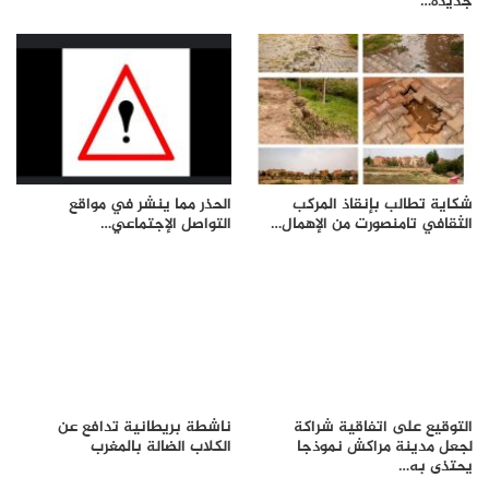
جديدة…
شكاية تطالب بإنقاذ المركب
الحذر مما ينشر في مواقع
الثقافي تامنصورت من الإهمال…
التواصل الإجتماعي…
التوقيع على اتفاقية شراكة
ناشطة بريطانية تدافع عن
لجعل مدينة مراكش نموذجا
الكلاب الضالة بالمغرب
يحتذى به…