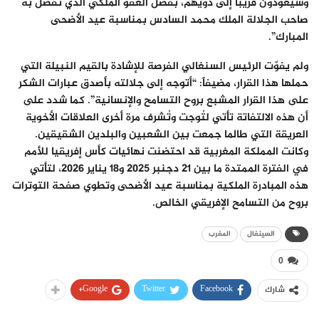
وسيعودون قريباً إلى ذويهم، بفضل العفو الملكي الذي تفضل به
صاحب الجلالة الملك محمد السادس بمناسبة عيد الأضحى
المبارك”.
​ولم يفوّت الرئيس السنغالي الفرصة للإشادة بالقيم النبيلة التي
حملها هذا القرار، مضيفاً: “أتوجه إلى جلالته بأصدق عبارات الشكر
على هذا القرار المشبع بروح التسامح والإنسانية”. كما شدد على
أن هذه الالتفاتة تأتي لتُوجت وتُشرف مرة أخرى العلاقات الأخوية
العريقة التي طالما جمعت بين الشعبين والبلدين الشقيقين.
​وكانت المملكة المغربية قد احتضنت نهائيات كأس إفريقيا للأمم
في الفترة الممتدة ما بين 21 دجنبر 2025 و18 يناير 2026، لتأتي
هذه المبادرة الملكية بمناسبة عيد الأضحى وتطوي صفحة التوترات
بروح من التسامح الإفريقي الخالص.
السينغال
المغرب
0
Google+
Twitter
Facebook
شارك