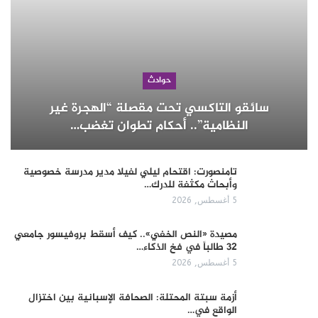
حوادث
سائقو التاكسي تحت مقصلة “الهجرة غير
النظامية”.. أحكام تطوان تغضب…
تامنصورت: اقتحام ليلي لفيلا مدير مدرسة خصوصية
وأبحاث مكثفة للدرك…
5 أغسطس, 2026
مصيدة «النص الخفي».. كيف أسقط بروفيسور جامعي
32 طالباً في فخ الذكاء…
5 أغسطس, 2026
أزمة سبتة المحتلة: الصحافة الإسبانية بين اختزال
الواقع في…