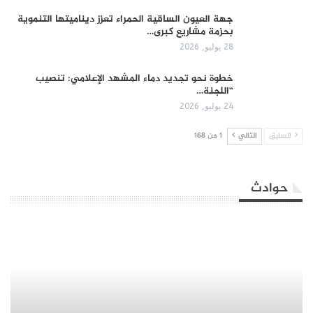
جهة العيون الساقية الحمراء تعزز ديناميتها التنموية
بحزمة مشاريع كبرى…
28 يوليو, 2026
​خطوة نحو تجديد دماء المشهد الإعلامي: تنصيب
“اللجنة…
24 يوليو, 2026
السابق
التالي
1 من 168
حوادث