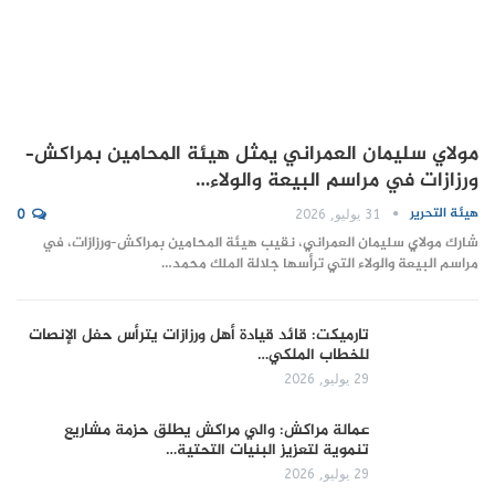
مولاي سليمان العمراني يمثل هيئة المحامين بمراكش–
ورزازات في مراسم البيعة والولاء…
هيئة التحرير
31 يوليو, 2026
0
شارك مولاي سليمان العمراني، نقيب هيئة المحامين بمراكش–ورزازات، في
مراسم البيعة والولاء التي ترأسها جلالة الملك محمد…
تارميكت: قائد قيادة أهل ورزازات يترأس حفل الإنصات
للخطاب الملكي…
29 يوليو, 2026
عمالة مراكش: والي مراكش يطلق حزمة مشاريع
تنموية لتعزيز البنيات التحتية…
29 يوليو, 2026