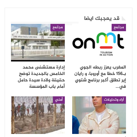
قد يعجبك ايضا
مجتمع
مجتمع
المغرب يعزز ربطه الجوي
إدارة مستشفى محمد
بـ156 خطا مع أوروبا، و رايان
الخامس بالجديدة توضح
إير تطلق أكبر برنامج شتوي
حقيقة ولادة سيدة حامل
في…
أمام باب المؤسسة
آراء وتحليلات
أمني