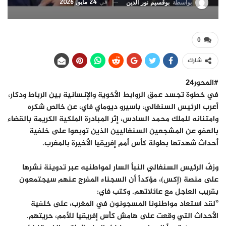
في
24 مايو, 2026
بواسطة
بوقسيم نور الدين
0
شارك
#المحور24
​في خطوة تجسد عمق الروابط الأخوية والإنسانية بين الرباط ودكار،
أعرب الرئيس السنغالي، باسيرو ديوماي فاي، عن خالص شكره
وامتنانه للملك محمد السادس، إثر المبادرة الملكية الكريمة بالقضاء
بالعفو عن المشجعين السنغاليين الذين توبعوا على خلفية
أحداث شهدتها بطولة كأس أمم إفريقيا الأخيرة بالمغرب.
​وزفّ الرئيس السنغالي النبأ السار لمواطنيه عبر تدوينة نشرها
على منصة (إكس)، مؤكداً أن السجناء المفرج عنهم سيجتمعون
بقريب العاجل مع عائلاتهم. وكتب فاي:
​”لقد استعاد مواطنونا المسجونون في المغرب، على خلفية
الأحداث التي وقعت على هامش كأس إفريقيا للأمم، حريتهم.