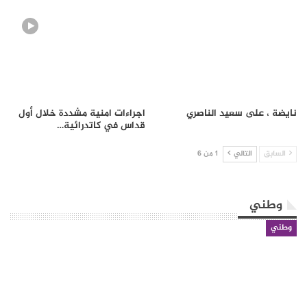
نايضة ، على سعيد الناصري
اجراءات امنية مشددة خلال أول
قداس في كاتدرائية…
السابق
التالي
1 من 6
وطني
وطني