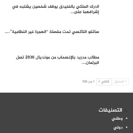
الدرك الملكي بالفنيدق يوقف شخصين يشتبه في
إشرافهما على…
سائقو التاكسي تحت مقصلة “الهجرة غير النظامية”..…
مطالب مدريد بالإنسحاب من مونديال 2030 تصل
البرلمان….
السابق
التالي
1 من 708
التصنيفات
وطني
دولي