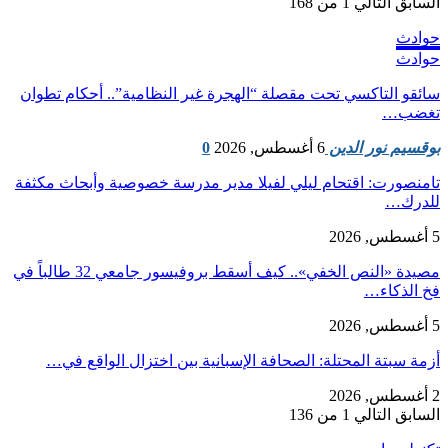
السابق
التالي
1 من 168
حوادث
حوادث
سائقو التاكسي تحت مقصلة “الهجرة غير النظامية”.. أحكام تطوان
تغضب…
بوقسيم نور الدين
6 أغسطس, 2026
0
تامنصورت: اقتحام ليلي لفيلا مدير مدرسة خصوصية وأبحاث مكثفة
للدرك…
5 أغسطس, 2026
مصيدة «النص الخفي».. كيف أسقط بروفيسور جامعي 32 طالباً في
فخ الذكاء…
5 أغسطس, 2026
أزمة سبتة المحتلة: الصحافة الإسبانية بين اختزال الواقع في…
2 أغسطس, 2026
السابق
التالي
1 من 136