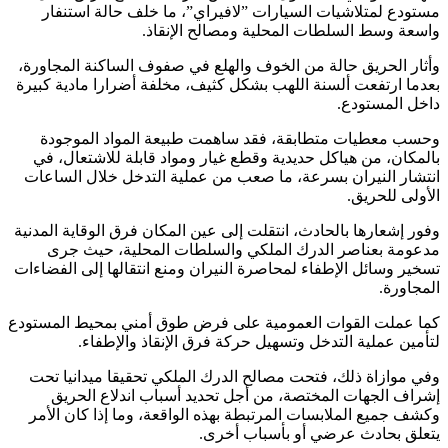
مستودع لمتلاشيات السيارات ”لافيراي”، ما خلف حالة استنفار
واسعة وسط السلطات المحلية ومصالح الإنقاذ.
وأثار الحريق حالة من الخوف والهلع في صفوف الساكنة المجاورة،
بعدما ارتفعت ألسنة اللهب بشكل كثيف، مخلفة أضرارا مادية كبيرة
داخل المستودع.
وحسب معطيات متطابقة، فقد ساهمت طبيعة المواد الموجودة
بالمكان، من هياكل حديدية وقطع غيار ومواد قابلة للاشتعال، في
انتشار النيران بسرعة، ما صعب من عملية التدخل خلال الساعات
الأولى للحريق.
وفور إشعارها بالحادث، انتقلت إلى عين المكان فرق الوقاية المدنية
مدعومة بعناصر الدرك الملكي والسلطات المحلية، حيث جرى
تسخير وسائل الإطفاء لمحاصرة النيران ومنع انتقالها إلى الفضاءات
المجاورة.
كما عملت القوات العمومية على فرض طوق أمني بمحيط المستودع
لتأمين عملية التدخل وتسهيل حركة فرق الإنقاذ والإطفاء.
وفي موازاة ذلك، فتحت مصالح الدرك الملكي تحقيقا ميدانيا تحت
إشراف الجهات المختصة، من أجل تحديد أسباب اندلاع الحريق
وكشف جميع الملابسات المرتبطة بهذه الواقعة، وما إذا كان الأمر
يتعلق بحادث عرضي أو بأسباب أخرى.