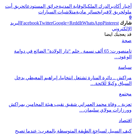
أخبار أكادير
الدرك الملكي
الوقاية المدنية
حرائق المستودعات
حريق أيت
ملول
حريق لافيراي
خسائر مادية
متلاشيات السيارات
0
شارك
Pinterest
WhatsApp
ReddIt
Google+
Twitter
Facebook
البريد
الإلكتروني
قد يعجبك ايضا
صحة
تامنصورت: 65 ألف نسمة . حلم “دار الولادة” الضائع في دوامة
الوعود…
سياسة
مراكش .. دائرة المنارة تشتعل انتخابيا، إبراهيم المعيطي يدخل
السباق وكيلا للائحة…
مجتمع
تعزية .. وفاة محمد العمراني شقيق نقيب هيئة المحامين بمراكش
وورزازات مولاي سليمان…
اقتصاد
كيف السبيل لسياحة الطبقة المتوسطة بالمغرب: عندما تصبح