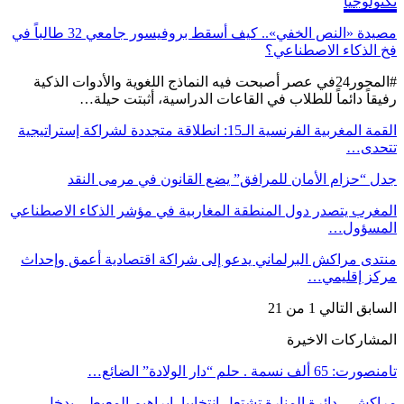
تكنولوجيا
مصيدة «النص الخفي».. كيف أسقط بروفيسور جامعي 32 طالباً في
فخ الذكاء الاصطناعي؟
#المحور24 ​في عصر أصبحت فيه النماذج اللغوية والأدوات الذكية
رفيقاً دائماً للطلاب في القاعات الدراسية، أثبتت حيلة…
القمة المغربية الفرنسية الـ15: انطلاقة متجددة لشراكة إستراتيجية
تتحدى…
جدل “حزام الأمان للمرافق” يضع القانون في مرمى النقد
المغرب يتصدر دول المنطقة المغاربية في مؤشر الذكاء الاصطناعي
المسؤول…
منتدى مراكش البرلماني يدعو إلى شراكة اقتصادية أعمق وإحداث
مركز إقليمي…
السابق
التالي
1 من 21
المشاركات الاخيرة
تامنصورت: 65 ألف نسمة . حلم “دار الولادة” الضائع…
مراكش .. دائرة المنارة تشتعل انتخابيا، إبراهيم المعيطي يدخل…