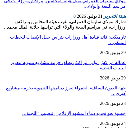
مولاي سليمان العمراني يمثل هيئة المحامين بمراكش–ورزازات في
مراسم البيعة والولاء…
هيئة التحرير
31 يوليو, 2026
0
شارك مولاي سليمان العمراني، نقيب هيئة المحامين بمراكش–
ورزازات، في مراسم البيعة والولاء التي ترأسها جلالة الملك محمد…
تارميكت: قائد قيادة أهل ورزازات يترأس حفل الإنصات للخطاب
الملكي…
29 يوليو, 2026
عمالة مراكش: والي مراكش يطلق حزمة مشاريع تنموية لتعزيز
البنيات التحتية…
29 يوليو, 2026
جهة العيون الساقية الحمراء تعزز ديناميتها التنموية بحزمة مشاريع
كبرى…
28 يوليو, 2026
​خطوة نحو تجديد دماء المشهد الإعلامي: تنصيب “اللجنة…
24 يوليو, 2026