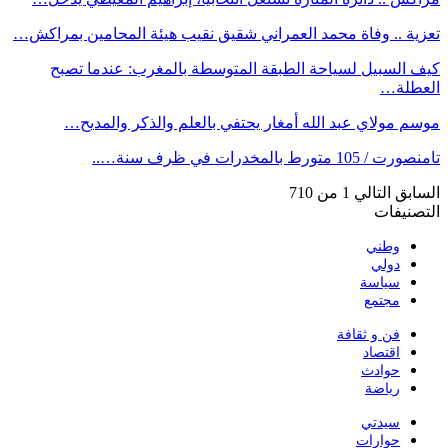
تعزية .. وفاة محمد العمراني شقيق نقيب هيئة المحامين بمراكش…
كيف السبيل لسياحة الطبقة المتوسطة بالمغرب: عندما تصبح
العطلة…
موسم مولاي عبد الله أمغار يحتفي بالعلم والذكر والمديح…
تامنصورت / 105 متورط بالمخدرات في ظرف سنة…..
السابق
التالي
1 من 710
التصنيفات
وطني
دولي
سياسة
مجتمع
فن و ثقافة
اقتصاد
حوادث
رياضة
سيدتي
حوارات