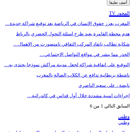
المحور TV
المغرب يعزز حقوق الإنسان في الرياضة بعد توقيع شراكة جديدة…
هدم محطة القامرة يعيد طرح اسئلة التحول الحضري بالرباط
شكاية تطالب بإنقاذ المركب الثقافي تامنصورت من الإهمال…
الحذر مما ينشر في مواقع التواصل الإجتماعي…
التوقيع على اتفاقية شراكة لجعل مدينة مراكش نموذجا يحتذى به…
ناشطة بريطانية تدافع عن الكلاب الضالة بالمغرب
نايضة ، على سعيد الناصري
اجراءات امنية مشددة خلال أول قداس في كاتدرائية…
السابق
التالي
1 من 6
وطني
وطني