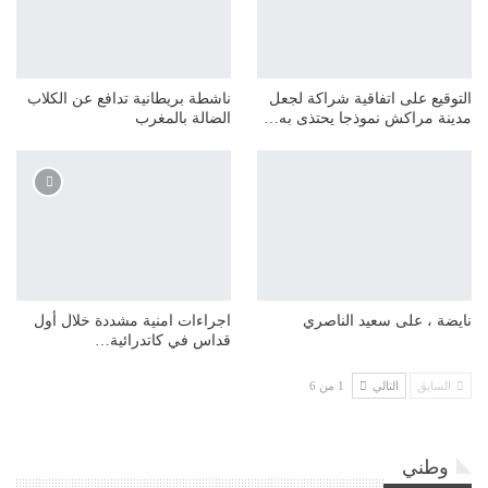
التوقيع على اتفاقية شراكة لجعل
ناشطة بريطانية تدافع عن الكلاب
مدينة مراكش نموذجا يحتذى به…
الضالة بالمغرب
نايضة ، على سعيد الناصري
اجراءات امنية مشددة خلال أول
قداس في كاتدرائية…
السابق
التالي
1 من 6
وطني