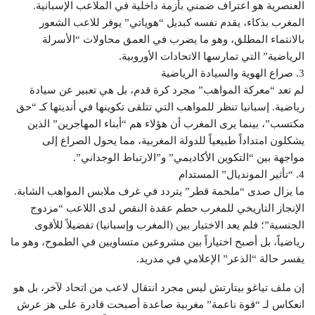
العنصرية هو اعتراف ضمني بأزمة داخلية في الملاعب الإسبانية.
المغرب بذكاء، يقدم نفسه كبديل “هوياتي” يوفر للاعب الشعور
بالانتماء المطلق، وهو ما يضرب في العمق محاولات “الأسرلة
الرياضية” التي تمارسها الاتحادات الأوروبية.
​3. صراع الهوية والسيادة الرياضية
​لم تعد “معركة المواهب” مجرد كرة قدم، بل هي تعبير عن سيادة
رياضية. إسبانيا تنظر للمواهب التي تتلقى تكوينها في أنديتها كـ “حق
مكتسب”، بينما يرى المغرب أن هؤلاء هم “أبناء المهاجرين” الذين
يشكلون امتداداً طبيعياً للدولة المغربية، مما يحول الصراع إلى
مواجهة بين “التكوين الأكاديمي” و”الارتباط الوجداني”.
​4. “تأثير المونديال” المستدام
​ما يزال صدى “ملحمة قطر” يتردد في غرف ملابس المواهب الشابة.
الإنجاز التاريخي للمغرب حطم عقدة النقص لدى اللاعب “مزدوج
الجنسية”؛ فلم يعد الاختيار بين (المغرب وإسبانيا) تفضيلاً للأقوى
رياضياً، بل أصبح اختياراً بين مشروعين متساويين في الطموح، وهو ما
يفسر حالة “الذعر” الإعلامي في مدريد.
إن ملف تياغو بيتارتش ليس مجرد انتقال لاعب من اتحاد لآخر، بل هو
انعكاس لـ “قوة ناعمة” مغربية صاعدة أصبحت قادرة على هز عرش