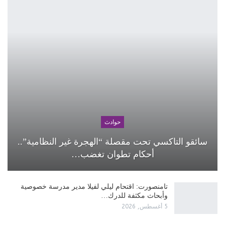
حوادث
سائقو التاكسي تحت مقصلة “الهجرة غير النظامية”..
أحكام تطوان تغضب…
تامنصورت: اقتحام ليلي لفيلا مدير مدرسة خصوصية
وأبحاث مكثفة للدرك…
5 أغسطس, 2026