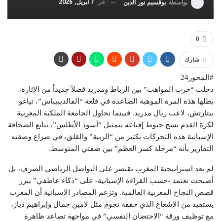
في
7 أبريل, 2026
بواسطة
بوقسيم نور الدين
0
شارك
#المحور24
​دخلت “حرب المواهب” بين الرباط ومدريد فصلاً جديداً من الإثارة،
بطلها هذه المرة الموهبة الصاعدة في قلعة “الفالديبيباس”، تياغو
بيتارتش، لاعب ريال مدريد. فبينما تحاول الجامعة الملكية المغربية
لكرة القدم نسج خيوط إقناعه بتمثيل “أسود الأطلس”، تتابع الصحافة
الإسبانية هذه التحركات بكثير من “الريبة” والقلق، في صراع وصفته
التقارير بأنه “مرحلة كسر العظم” بين ضفتي المتوسط.
​لم تعد استراتيجية المغرب تقتصر على التواصل الرياضي الصرف، بل
أصبحت تعتمد -حسب القراءة الإسبانية- على “ذكاء عاطفي” يبرز
قصص النجاح المغربية العالمية. وتزعم المصادر الإسبانية أن المغرب
يستفيد من الإشعاع الذي حققه نجوم مثل لامين جمال وإبراهيم دياز،
مع توظيف ورقة “الاحتضان النفسي” في مواجهة تصاعد ظاهرة