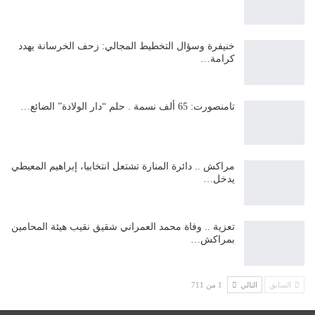
خنيفرة وسؤال التخطيط المجالي: زحف الخرسانة يهدد
كرامة…
تامنصورت: 65 ألف نسمة . حلم “دار الولادة” الضائع…
مراكش .. دائرة المنارة تشتعل انتخابيا، إبراهيم المعيطي
يدخل…
تعزية .. وفاة محمد العمراني شقيق نقيب هيئة المحامين
بمراكش…
السابق
التالي
1 من 711