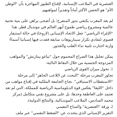
العنصرية في الملاعب الإسبانية، لإقناع الطيور المهاجرة بأن “الوطن
الأم” هو الحصن الأكثر أماناً وتقديراً لمواهبهم.
​لم يعد المغرب يكتفي بدور المتفرج؛ بل أضحى يراهن على بنية تحتية
عالمية ومشروع رياضي طموح أبهر العالم في مونديال قطر. هذا
“الإغراء الرياضي” جعل الاتحاد الإسباني (لاروخا) في حالة استنفار
قصوى لتفادي تكرار سيناريوهات سابقة فقدت فيها إسبانيا أسماءً
وازنة اختارت تلبية نداء القلب والجذور.
​يمكن تحليل هذا الصراع المحموم حول “تياغو بيتارتش” والمواهب
المزدوجة الجنسية من خلال النقاط التالية:
​1. تحول ميزان القوى الرياضي
​تجاوز المغرب مرحلة “البحث عن اللاعب الجاهز” إلى مرحلة
“الاستقطاب الاستباقي”. نجاح الجامعة الملكية في إقناع مواهب من
داخل “الليغا” يعكس قوة الدبلوماسية الرياضية للمملكة، التي لم تعد
تعتمد على العاطفة وحدها، بل على مشروع تقني متكامل (مركز
محمد السادس، الملاعب المونديالية، والنتائج الدولية).
​2. ورقة “العنصرية” والمناخ النفسي
​التقرير الإسباني الذي يتحدث عن “الضغط النفسي” عبر ملف