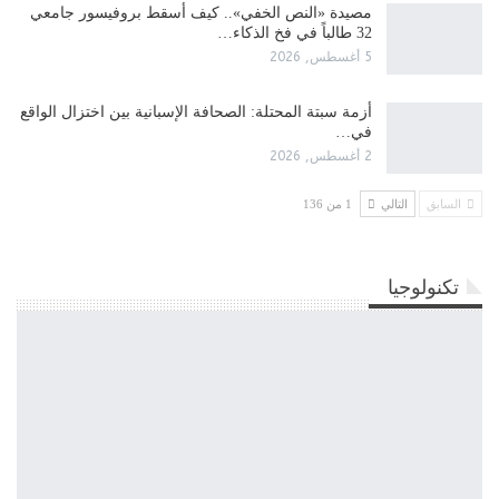
مصيدة «النص الخفي».. كيف أسقط بروفيسور جامعي
32 طالباً في فخ الذكاء…
5 أغسطس, 2026
أزمة سبتة المحتلة: الصحافة الإسبانية بين اختزال الواقع
في…
2 أغسطس, 2026
السابق
التالي
1 من 136
تكنولوجيا