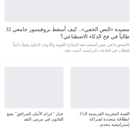
مصيدة «النص الخفي».. كيف أسقط بروفيسور جامعي 32
طالباً في فخ الذكاء الاصطناعي؟
#المحور24 ​في عصر أصبحت فيه النماذج اللغوية والأدوات الذكية رفيقاً دائماً
للطلاب في القاعات الدراسية، أثبتت حيلة…
القمة المغربية الفرنسية الـ15:
جدل “حزام الأمان للمرافق” يضع
انطلاقة متجددة لشراكة
القانون في مرمى النقد
إستراتيجية تتحدى…