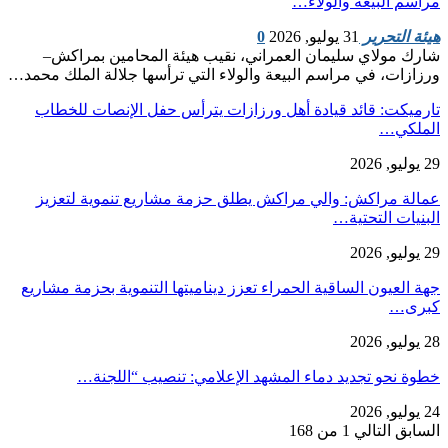
مراسم البيعة والولاء…
هيئة التحرير
31 يوليو, 2026
0
شارك مولاي سليمان العمراني، نقيب هيئة المحامين بمراكش–
ورزازات، في مراسم البيعة والولاء التي ترأسها جلالة الملك محمد…
تارميكت: قائد قيادة أهل ورزازات يترأس حفل الإنصات للخطاب
الملكي…
29 يوليو, 2026
عمالة مراكش: والي مراكش يطلق حزمة مشاريع تنموية لتعزيز
البنيات التحتية…
29 يوليو, 2026
جهة العيون الساقية الحمراء تعزز ديناميتها التنموية بحزمة مشاريع
كبرى…
28 يوليو, 2026
​خطوة نحو تجديد دماء المشهد الإعلامي: تنصيب “اللجنة…
24 يوليو, 2026
السابق
التالي
1 من 168