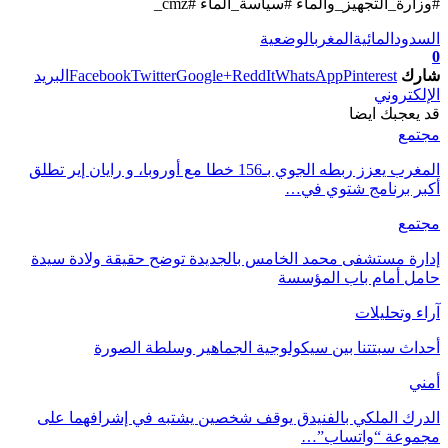
#وزارة_التجهيز_والماء #سياسة_الماء #cmz_
السدود
المائية
المغرب
الوضعية
0
شارك
Pinterest
WhatsApp
ReddIt
Google+
Twitter
Facebook
البريد
الإلكتروني
قد يعجبك ايضا
مجتمع
المغرب يعزز ربطه الجوي بـ156 خطا مع أوروبا، و رايان إير تطلق
أكبر برنامج شتوي في…
مجتمع
إدارة مستشفى محمد الخامس بالجديدة توضح حقيقة ولادة سيدة
حامل أمام باب المؤسسة
آراء وتحليلات
أحداث سبتتنا بين سيكولوجية الجماهير وسلطة الصورة
أمني
الدرك الملكي بالفنيدق يوقف شخصين يشتبه في إشرافهما على
مجموعة “واتساب”…