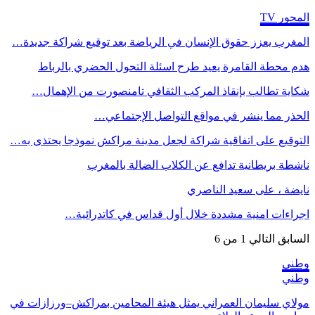
المحور TV
المغرب يعزز حقوق الإنسان في الرياضة بعد توقيع شراكة جديدة…
هدم محطة القامرة يعيد طرح اسئلة التحول الحضري بالرباط
شكاية تطالب بإنقاذ المركب الثقافي تامنصورت من الإهمال…
الحذر مما ينشر في مواقع التواصل الإجتماعي…
التوقيع على اتفاقية شراكة لجعل مدينة مراكش نموذجا يحتذى به…
ناشطة بريطانية تدافع عن الكلاب الضالة بالمغرب
نايضة ، على سعيد الناصري
اجراءات امنية مشددة خلال أول قداس في كاتدرائية…
السابق
التالي
1 من 6
وطني
وطني
مولاي سليمان العمراني يمثل هيئة المحامين بمراكش–ورزازات في