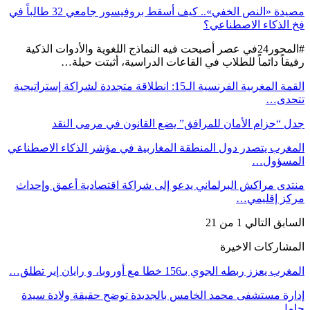
مصيدة «النص الخفي».. كيف أسقط بروفيسور جامعي 32 طالباً في
فخ الذكاء الاصطناعي؟
#المحور24 ​في عصر أصبحت فيه النماذج اللغوية والأدوات الذكية
رفيقاً دائماً للطلاب في القاعات الدراسية، أثبتت حيلة…
القمة المغربية الفرنسية الـ15: انطلاقة متجددة لشراكة إستراتيجية
تتحدى…
جدل “حزام الأمان للمرافق” يضع القانون في مرمى النقد
المغرب يتصدر دول المنطقة المغاربية في مؤشر الذكاء الاصطناعي
المسؤول…
منتدى مراكش البرلماني يدعو إلى شراكة اقتصادية أعمق وإحداث
مركز إقليمي…
السابق
التالي
1 من 21
المشاركات الاخيرة
المغرب يعزز ربطه الجوي بـ156 خطا مع أوروبا، و رايان إير تطلق…
إدارة مستشفى محمد الخامس بالجديدة توضح حقيقة ولادة سيدة
حامل…