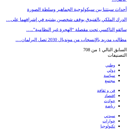
أحداث سبتتنا بين سيكولوجية الجماهير وسلطة الصورة
الدرك الملكي بالفنيدق يوقف شخصين يشتبه في إشرافهما على…
سائقو التاكسي تحت مقصلة “الهجرة غير النظامية”..…
مطالب مدريد بالإنسحاب من مونديال 2030 تصل البرلمان….
السابق
التالي
1 من 708
التصنيفات
وطني
دولي
سياسة
مجتمع
فن و ثقافة
اقتصاد
حوادث
رياضة
سيدتي
حوارات
تكنولوجيا