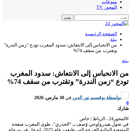
منوعات
المحور TV
الصفحة الرئيسية
بيئة
من الانحباس إلى الانتعاش: سدود المغرب تودع “زمن الندرة”
وتقترب من سقف 74%
بيئة
من الانحباس إلى الانتعاش: سدود المغرب
تودع “زمن الندرة” وتقترب من سقف 74%
بواسطة
بوقسيم نور الدين
في
30 مارس, 2026
0
شارك
#المحور24 ، الرباط | خاص
​في تحول هيدرولوجي وُصف بـ “الجذري”، طوى المغرب صفحة
الوضعية المائية الحرجة التي طبعت عام 2025، ليدخل في مرحلة