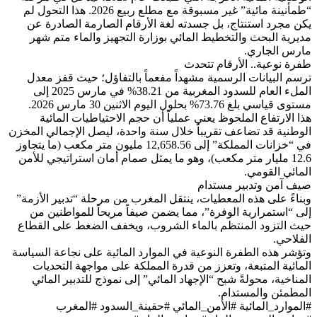
“طمأنينة مائية” غير مسبوقة مع مطلع ربيع 2026. هذا التحول لم
يكن مجرد استنتاج، بل جسدته لغة الأرقام الصارمة الصادرة عن
مديرية البحث والتخطيط المائي بوزارة التجهيز والماء متم شهر
مارس الجاري.
​طفرة نوعية.. الأرقام تتحدث
​ترسم البيانات الرسمية مشهداً مفعماً بالتفاؤل؛ حيث قفز معدل
الملء العام للسدود المغربية من 38.21% في مارس 2025 إلى
مستوى قياسي بلغ 73.76% بحلول اليوم الاثنين 30 مارس 2026.
​هذا الارتفاع الملحوظ يعني عملياً أن حجم الاحتياطيات المائية
الوطنية قد تضاعف تقريباً خلال سنة واحدة، ليصل الإجمالي المخزن
في “خزانات المملكة” إلى 12,658.56 مليون متر مكعب (ما يتجاوز
12.6 مليار متر مكعب)، وهو ما يمثل صمام أمان استراتيجي للأمن
المائي القومي.
​صيف آمن وتدبير مستدام
​وبناءً على هذه المعطيات، ينتقل المغرب من مرحلة “تدبير الأزمة”
إلى “استمرارية الوفرة”، مما يضمن صيفاً مريحاً للمواطنين من
حيث التزود المنتظم بالماء الشروب، ويخفف الضغط على القطاع
الفلاحي.
​وتؤشر هذه الطفرة النوعية في الموارد المائية على نجاعة السياسة
المائية المتبعة، وتعزز من قدرة المملكة على مواجهة التحديات
المناخية، محولةً شبح “الإجهاد المائي” إلى نموذج للتدبير المائي
المطمئن والمستدام.
​#الموارد_المائية #الأمن_المائي #حقينة_السدود #المغرب