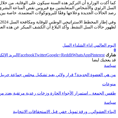
كما أكدت الوزارة أن التركيز هذه السنة سيكون على الوقاية، من خلا
السل الرئوي والأشخاص المتعايشين مع فيروس نقص المناعة البشري،
رصد الحالات الجديدة وعلاجها وفقًا للبروتوكولات المعتمدة، خاصة بين 
لظهور حالات السل النشط. وأكد البلاغ أن الكشف المبكر عن هذه الع
اليوم العالمي اداء الشل
داء السل
0
شارك
Pinterest
WhatsApp
ReddIt
Google+
Twitter
Facebook
البريد الإلك
قد يعجبك ايضا
سياسة
من هي العضوة الجديدة؟ قرار ولائي يعيد تشكيل مجلس جماعة حربيل
منوعات
طقس الجمعة .. استمرار الأجواء الحارة وزخات رعدية مرتقبة بعدد م
سياسة
البناء العشوائي.. ورقة تمويل خفي قبل الاستحقاقات الانتخابية