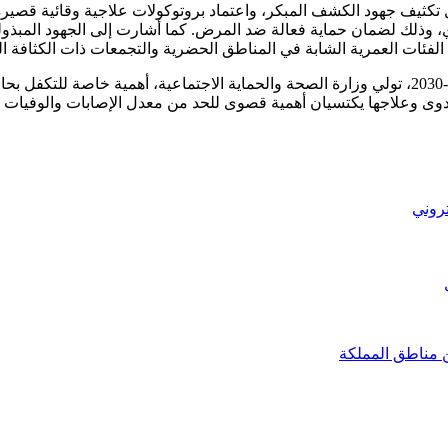
ل تكثيف جهود الكشف المبكر، واعتماد بروتوكولات علاجية وقائية قصير
 وذلك لضمان حماية فعالة ضد المرض. كما أشارت إلى الجهود المبذو
الفئات العمرية الشابة في المناطق الحضرية والتجمعات ذات الكثافة الس
وفي إطار المخطط الاستراتيجي الوطني للوقاية ومكافحة السل 2024-2030، تولي وزارة الصحة والحماية
دوى وعلاجها يكتسيان أهمية قصوى للحد من معدل الإصابات والوفيات 
تروني
ن مناطق المملكة