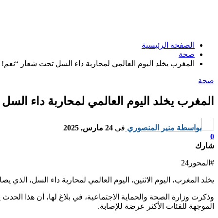
الصفحة الرئيسية
صحة
المغرب يخلد اليوم العالمي لمحاربة داء السل تحت شعار “نعم
صحة
المغرب يخلد اليوم العالمي لمحاربة داء ال
بواسطة
منير المنصوري
في
24 مارس, 2025
0
شارك
#المحور24
يخلد المغرب، اليوم الاثنين، اليوم العالمي لمحاربة داء السل، الذي يصادف 24 مارس من كل سنة، تحت شعار “نعم! نستطيع القضاء على السل: نلتزم، نستثمر، ونعمل بش
وذكرت وزارة الصحة والحماية الاجتماعية، في بلاغ لها، أن هذا الحدث 
الموجهة للفئات الأكثر عرضة للإصابة.