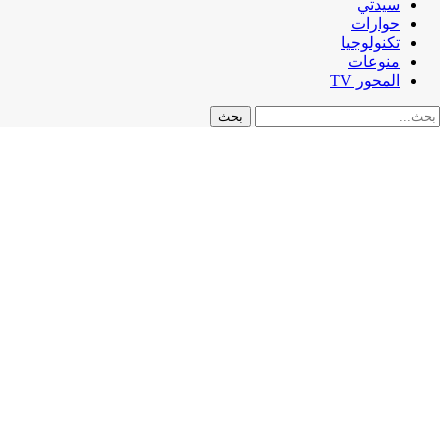
سيدتي
حوارات
تكنولوجيا
منوعات
المحور TV