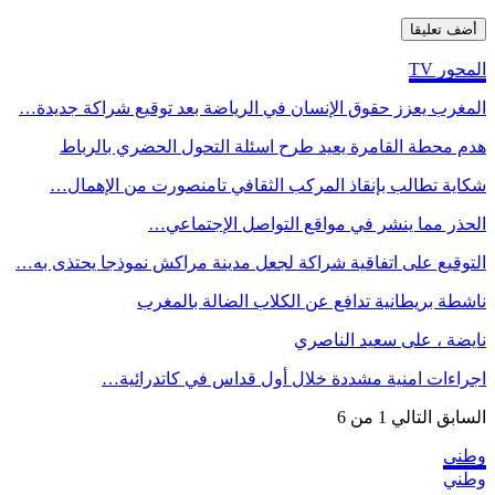
المحور TV
المغرب يعزز حقوق الإنسان في الرياضة بعد توقيع شراكة جديدة…
هدم محطة القامرة يعيد طرح اسئلة التحول الحضري بالرباط
شكاية تطالب بإنقاذ المركب الثقافي تامنصورت من الإهمال…
الحذر مما ينشر في مواقع التواصل الإجتماعي…
التوقيع على اتفاقية شراكة لجعل مدينة مراكش نموذجا يحتذى به…
ناشطة بريطانية تدافع عن الكلاب الضالة بالمغرب
نايضة ، على سعيد الناصري
اجراءات امنية مشددة خلال أول قداس في كاتدرائية…
السابق
التالي
1 من 6
وطني
وطني