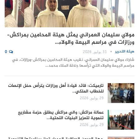
مولاي سليمان العمراني يمثل هيئة المحامين بمراكش–
ورزازات في مراسم البيعة والولاء…
هيئة التحرير
31 يوليو, 2026
0
شارك مولاي سليمان العمراني، نقيب هيئة المحامين بمراكش–ورزازات، في
مراسم البيعة والولاء التي ترأسها جلالة الملك محمد…
تارميكت: قائد قيادة أهل ورزازات يترأس حفل الإنصات
للخطاب الملكي…
29 يوليو, 2026
عمالة مراكش: والي مراكش يطلق حزمة مشاريع
تنموية لتعزيز البنيات التحتية…
29 يوليو, 2026