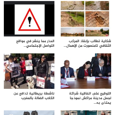
شكاية تطالب بإنقاذ المركب
الحذر مما ينشر في مواقع
الثقافي تامنصورت من الإهمال…
التواصل الإجتماعي…
التوقيع على اتفاقية شراكة
ناشطة بريطانية تدافع عن
لجعل مدينة مراكش نموذجا
الكلاب الضالة بالمغرب
يحتذى به…