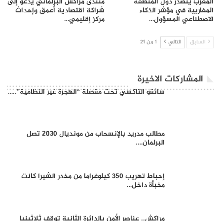
المغرب يتصدر دول المنطقة
منتدى مراكش البرلماني يدعو إلى
المغاربية في مؤشر الذكاء
شراكة اقتصادية أعمق وإحداث
الاصطناعي المسؤول…
مركز إقليمي…
السابق
التالي
1 من 21
المشاركات الاخيرة
سائقو التاكسي تحت مقصلة “الهجرة غير النظامية”..…
مطالب مدريد بالإنسحاب من مونديال 2030 تصل
البرلمان….
إحباط تهريب 350 كيلوغراما من مخدر الشيرا كانت
مخبأة داخل…
مراكش.. عناصر الأمن بالدائرة الثانية توقف ثلاثينيا