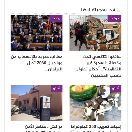
قد يعجبك ايضا
حوادث
رياضة
سائقو التاكسي تحت
مطالب مدريد بالإنسحاب من
مقصلة “الهجرة غير
مونديال 2030 تصل
النظامية”.. أحكام تطوان
البرلمان….
تغضب المهنيين
أمني
أمني
إحباط تهريب 350 كيلوغراما
مراكش.. عناصر الأمن