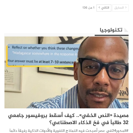
السابق
التالي
1 من 136
تكنولوجيا
مصيدة «النص الخفي».. كيف أسقط بروفيسور جامعي
32 طالباً في فخ الذكاء الاصطناعي؟
#المحور24 ​في عصر أصبحت فيه النماذج اللغوية والأدوات الذكية رفيقاً دائماً