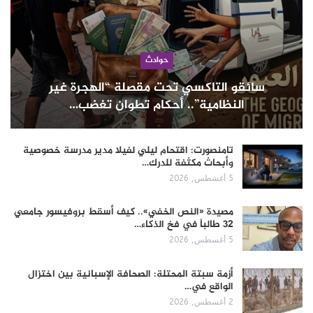
حوادث
سائقو التاكسي تحت مقصلة “الهجرة غير
النظامية”.. أحكام تطوان تغضب…
تامنصورت: اقتحام ليلي لفيلا مدير مدرسة خصوصية
وأبحاث مكثفة للدرك…
5 أغسطس, 2026
مصيدة «النص الخفي».. كيف أسقط بروفيسور جامعي
32 طالباً في فخ الذكاء…
5 أغسطس, 2026
أزمة سبتة المحتلة: الصحافة الإسبانية بين اختزال
الواقع في…
2 أغسطس, 2026