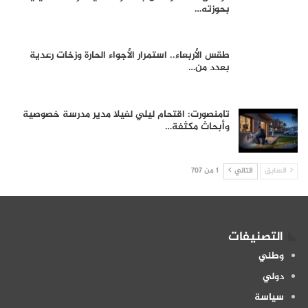
بحوزته…
طقس الأربعاء.. استمرار الأجواء الحارة وزخات رعدية
بعدد من…
تامنصورت: اقتحام ليلي لفيلا مدير مدرسة خصوصية
وأبحاث مكثفة…
السابق
التالي
1 من 707
التصنيفات
وطني
دولي
سياسة