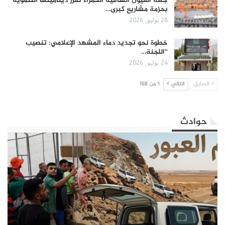
جهة العيون الساقية الحمراء تعزز ديناميتها التنموية
بحزمة مشاريع كبرى…
28 يوليو, 2026
​خطوة نحو تجديد دماء المشهد الإعلامي: تنصيب
“اللجنة…
24 يوليو, 2026
السابق
التالي
1 من 168
حوادث