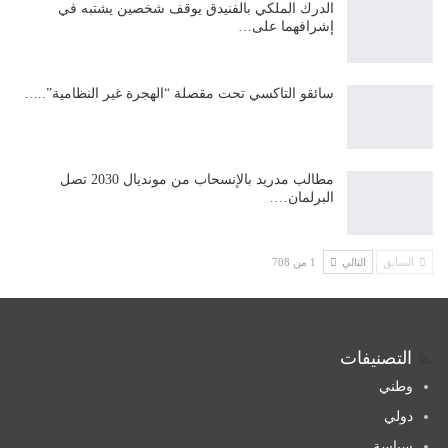
الدرك الملكي بالفنيدق يوقف شخصين يشتبه في
إشرافهما على…
سائقو التاكسي تحت مقصلة “الهجرة غير النظامية”..…
مطالب مدريد بالإنسحاب من مونديال 2030 تصل
البرلمان….
السابق
التالي
1 من 708
التصنيفات
وطني
دولي
سياسة