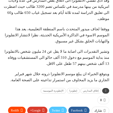
وقد أدى تفشي الانفلونزا الى اغلاق بعض المدارس في عدة ولايات
امريكية من بينها مدرسة في تكساس تضم 3200 طالب حيث اضطرت
الى تعليق الدراسة لمده ثلاثة أيام بعد تسجيل غياب 650 طالب و60
موظف.
ووفقا لجاف ميدور المتحدث باسم المنطقة التعليمية، يعد هذا
الموسم الاسوء في الذاكرة الأمريكية الحديثة، نظرا لانتشار الانفلونزا
والتهابات الحلق بشكل غير مسبوق.
وتشير التقديرات الى اصابة ما لا يقل عن 24 مليون شخص بالانفلونزا
منذ بداية الموسم مع دخول 310 ألف حالو الى المستشفيات ووفاه
13 ألف شخص بينهم 57 طفل على الاقل.
ويتوقع الخبراء ان يبلغ موسم الانفلونزا ذروته خلال شهر فبراير
الجاري ما يزيد المخاوف من استمرار تداعيته على الصحة العامة.
إغلاق المدارس
إنفلونزا
الإنفلونزة الموسمية
0
ReddIt
Google+
Twitter
Facebook
شارك