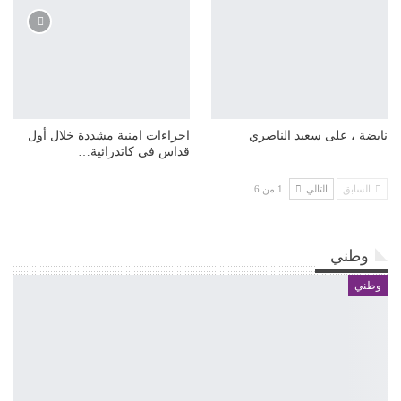
نايضة ، على سعيد الناصري
اجراءات امنية مشددة خلال أول
قداس في كاتدرائية…
السابق
التالي
1 من 6
وطني
وطني