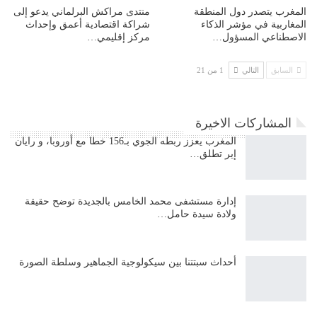
المغرب يتصدر دول المنطقة
منتدى مراكش البرلماني يدعو إلى
المغاربية في مؤشر الذكاء
شراكة اقتصادية أعمق وإحداث
الاصطناعي المسؤول…
مركز إقليمي…
السابق
التالي
1 من 21
المشاركات الاخيرة
المغرب يعزز ربطه الجوي بـ156 خطا مع أوروبا، و رايان
إير تطلق…
إدارة مستشفى محمد الخامس بالجديدة توضح حقيقة
ولادة سيدة حامل…
أحداث سبتتنا بين سيكولوجية الجماهير وسلطة الصورة