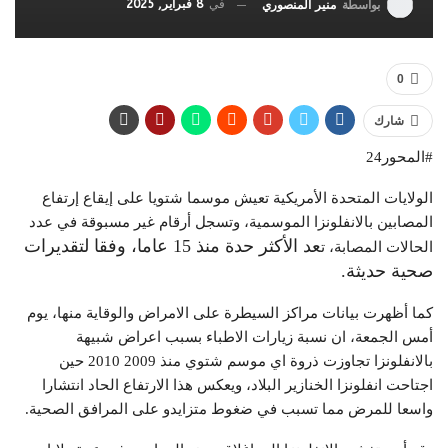
في
8 فبراير, 2025
بواسطة
منير المنصوري
0
شارك
#المحور24
الولايات المتحدة الأمريكية تعيش موسما شتويا على إيقاع إرتفاع
المصابين بالانفلونزا الموسمية، وتسجل أرقام غير مسبوقة في عدد
عد الأكثر حدة منذ 15 عاما، وفقا لتقديرات
الحالات المصابة، ت
صحية حديثة.
كما أظهرت بيانات مراكز السيطرة على الامراض والوقاية منها، يوم
أمس الجمعة، ان نسبة زيارات الاطباء بسبب اعراض شبيهة
بالانفلونزا تجاوزت ذروة اي موسم شتوي منذ 2009 2010 حين
اجتاحت انفلونزا الخنازير البلاد، ويعكس هذا الارتفاع الحاد انتشارا
واسعا للمرض مما تسبب في ضغوط متزايدو على المرافق الصحية.