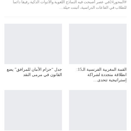
#المحور24 ​في عصر أصبحت فيه النماذج اللغوية والأدوات الذكية رفيقاً دائماً
للطلاب في القاعات الدراسية، أثبتت حيلة…
القمة المغربية الفرنسية الـ15:
جدل “حزام الأمان للمرافق” يضع
انطلاقة متجددة لشراكة
القانون في مرمى النقد
إستراتيجية تتحدى…