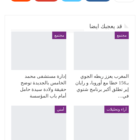
WhatsApp
Pinterest
البريد الإلكتروني
قد يعجبك ايضا
مجتمع
مجتمع
المغرب يعزز ربطه الجوي
إدارة مستشفى محمد
بـ156 خطا مع أوروبا، و رايان
الخامس بالجديدة توضح
إير تطلق أكبر برنامج شتوي
حقيقة ولادة سيدة حامل
في…
أمام باب المؤسسة
آراء وتحليلات
أمني