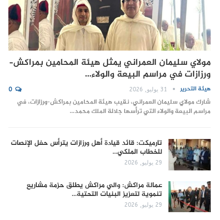
مولاي سليمان العمراني يمثل هيئة المحامين بمراكش–
ورزازات في مراسم البيعة والولاء…
هيئة التحرير
31 يوليو, 2026
0
شارك مولاي سليمان العمراني، نقيب هيئة المحامين بمراكش–ورزازات، في
مراسم البيعة والولاء التي ترأسها جلالة الملك محمد…
تارميكت: قائد قيادة أهل ورزازات يترأس حفل الإنصات
للخطاب الملكي…
29 يوليو, 2026
عمالة مراكش: والي مراكش يطلق حزمة مشاريع
تنموية لتعزيز البنيات التحتية…
29 يوليو, 2026