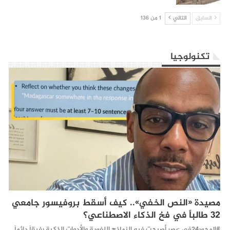
السابق
التالي
1 من 136
تكنولوجيا
مصيدة «النص الخفي».. كيف أسقط بروفيسور جامعي
32 طالباً في فخ الذكاء الاصطناعي؟
#المحور24 ​في عصر أصبحت فيه النماذج اللغوية والأدوات الذكية رفيقاً دائماً