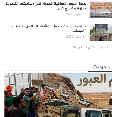
جهة العيون الساقية الحمراء تعزز ديناميتها التنموية
بحزمة مشاريع كبرى…
28 يوليو, 2026
​خطوة نحو تجديد دماء المشهد الإعلامي: تنصيب
“اللجنة…
24 يوليو, 2026
السابق
التالي
1 من 168
حوادث