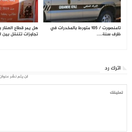
تامنصورت / 105 متورط بالمخدرات في
هل يمر ​قطاع العقار ب
ظرف سنة…..
تجاوزات تتنقل بين 
اترك رد
لن يتم نشر عنوان 