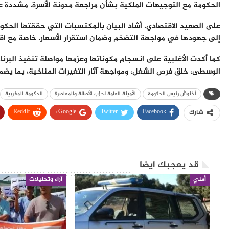
الحكومة مع التوجيهات الملكية بشأن مراجعة مدونة الأسرة، مشددة ع
على الصعيد الاقتصادي، أشاد البيان بالمكتسبات التي حققتها الحكومة
إلى جهودها في مواجهة التضخم وضمان استقرار الأسعار، خاصة مع اق
كما أكدت الأغلبية على انسجام مكوناتها وعزمها مواصلة تنفيذ البرن
الوسطى، خلق فرص الشغل، ومواجهة آثار التغيرات المناخية، بما يضمن 
أخنوش رئيس الحكومة
الأمينة العامة لحزب الأصالة والمعاصرة
الحكومة المغربية
ReddIt
Google+
Twitter
Facebook
شارك
قد يعجبك ايضا
أمني
آراء وتحليلات