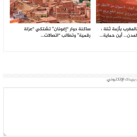
المغرب بأزمة ثقة ،
ساكنة دوار “إغونان” تشتكي “عزلة
المدن… أين حماية…
رقمية” وتطالب “اتصالات…
بريدك الإلكتروني.