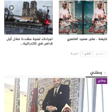
نايضة ، على سعيد الناصري
اجراءات امنية مشددة خلال أول
قداس في كاتدرائية…
السابق
التالي
1 من 6
وطني
وطني