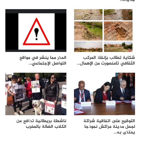
شكاية تطالب بإنقاذ المركب
الحذر مما ينشر في مواقع
الثقافي تامنصورت من الإهمال…
التواصل الإجتماعي…
التوقيع على اتفاقية شراكة
ناشطة بريطانية تدافع عن
لجعل مدينة مراكش نموذجا
الكلاب الضالة بالمغرب
يحتذى به…