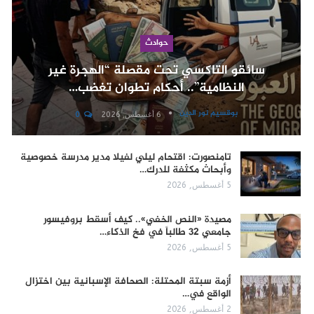
حوادث
سائقو التاكسي تحت مقصلة “الهجرة غير
النظامية”.. أحكام تطوان تغضب…
بوقسيم نور الدين
6 أغسطس, 2026
0
تامنصورت: اقتحام ليلي لفيلا مدير مدرسة خصوصية
وأبحاث مكثفة للدرك…
5 أغسطس, 2026
مصيدة «النص الخفي».. كيف أسقط بروفيسور
جامعي 32 طالباً في فخ الذكاء…
5 أغسطس, 2026
أزمة سبتة المحتلة: الصحافة الإسبانية بين اختزال
الواقع في…
2 أغسطس, 2026