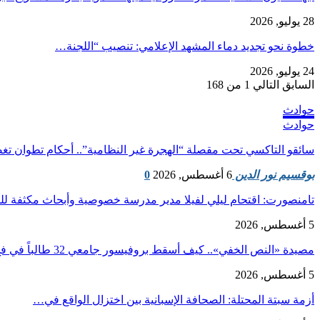
28 يوليو, 2026
​خطوة نحو تجديد دماء المشهد الإعلامي: تنصيب “اللجنة…
24 يوليو, 2026
السابق
التالي
1 من 168
حوادث
حوادث
سائقو التاكسي تحت مقصلة “الهجرة غير النظامية”.. أحكام تطوان 
بوقسيم نور الدين
6 أغسطس, 2026
0
تامنصورت: اقتحام ليلي لفيلا مدير مدرسة خصوصية وأبحاث مكثفة ل
5 أغسطس, 2026
مصيدة «النص الخفي».. كيف أسقط بروفيسور جامعي 32 طالباً في فخ الذكاء…
5 أغسطس, 2026
أزمة سبتة المحتلة: الصحافة الإسبانية بين اختزال الواقع في…