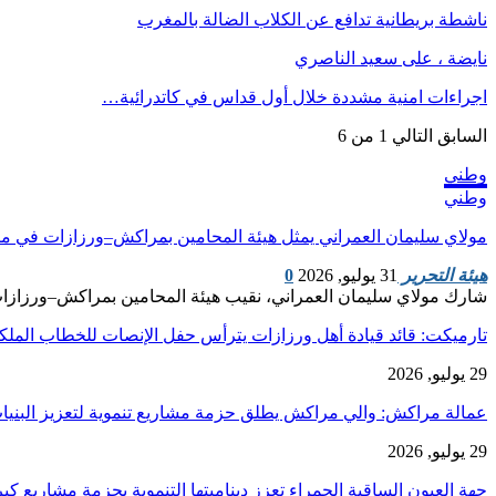
ناشطة بريطانية تدافع عن الكلاب الضالة بالمغرب
نايضة ، على سعيد الناصري
اجراءات امنية مشددة خلال أول قداس في كاتدرائية…
السابق
التالي
1 من 6
وطني
وطني
مولاي سليمان العمراني يمثل هيئة المحامين بمراكش–ورزازات في مر
هيئة التحرير
31 يوليو, 2026
0
شارك مولاي سليمان العمراني، نقيب هيئة المحامين بمراكش–ورزازات،
تارميكت: قائد قيادة أهل ورزازات يترأس حفل الإنصات للخطاب الم
29 يوليو, 2026
عمالة مراكش: والي مراكش يطلق حزمة مشاريع تنموية لتعزيز البنيا
29 يوليو, 2026
جهة العيون الساقية الحمراء تعزز ديناميتها التنموية بحزمة مشاريع ك