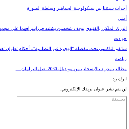
أحداث سبتتنا بين سيكولوجية الجماهير وسلطة الصورة
أمني
الدرك الملكي بالفنيدق يوقف شخصين يشتبه في إشرافهما على مجم
حوادث
سائقو التاكسي تحت مقصلة “الهجرة غير النظامية”.. أحكام تطوان تغ
رياضة
مطالب مدريد بالإنسحاب من مونديال 2030 تصل البرلمان….
اترك رد
لن يتم نشر عنوان بريدك الإلكتروني.