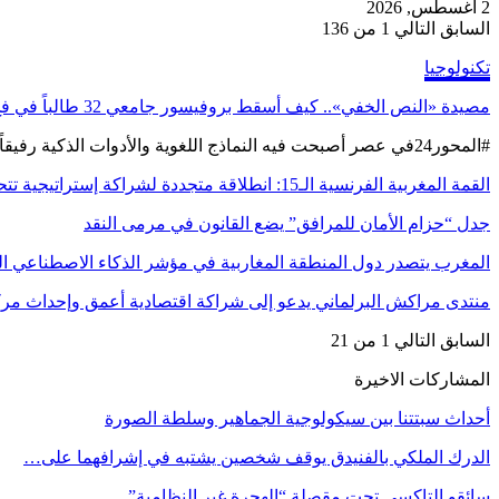
2 أغسطس, 2026
السابق
التالي
1 من 136
تكنولوجيا
مصيدة «النص الخفي».. كيف أسقط بروفيسور جامعي 32 طالباً في فخ الذكاء الاصطناعي؟
#المحور24 ​في عصر أصبحت فيه النماذج اللغوية والأدوات الذكية رفيقاً دائماً للطلاب في القاعات الدراسية، أثبتت حيلة…
القمة المغربية الفرنسية الـ15: انطلاقة متجددة لشراكة إستراتيجية تتحدى…
جدل “حزام الأمان للمرافق” يضع القانون في مرمى النقد
المغرب يتصدر دول المنطقة المغاربية في مؤشر الذكاء الاصطناعي
منتدى مراكش البرلماني يدعو إلى شراكة اقتصادية أعمق وإحداث مر
السابق
التالي
1 من 21
المشاركات الاخيرة
أحداث سبتتنا بين سيكولوجية الجماهير وسلطة الصورة
الدرك الملكي بالفنيدق يوقف شخصين يشتبه في إشرافهما على…
سائقو التاكسي تحت مقصلة “الهجرة غير النظامية”..…