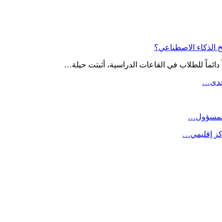
 المسؤول…
كز إقليمي…