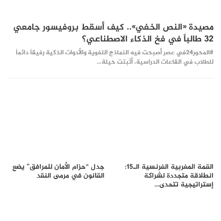
مصيدة «النص الخفي».. كيف أسقط بروفيسور جامعي
32 طالباً في فخ الذكاء الاصطناعي؟
#المحور24 ​في عصر أصبحت فيه النماذج اللغوية والأدوات الذكية رفيقاً دائماً
للطلاب في القاعات الدراسية، أثبتت حيلة…
القمة المغربية الفرنسية الـ15:
جدل “حزام الأمان للمرافق” يضع
انطلاقة متجددة لشراكة
القانون في مرمى النقد
إستراتيجية تتحدى…