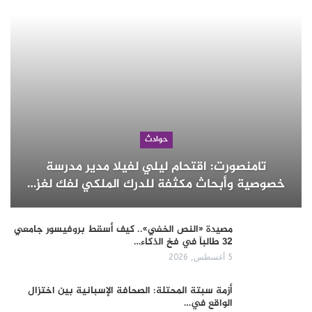
حوادث
تامنصورت: اقتحام ليلي لفيلا مدير مدرسة
خصوصية وأبحاث مكثفة للدرك الملكي لفك لغز…
مصيدة «النص الخفي».. كيف أسقط بروفيسور جامعي
32 طالباً في فخ الذكاء…
5 أغسطس, 2026
أزمة سبتة المحتلة: الصحافة الإسبانية بين اختزال
الواقع في…