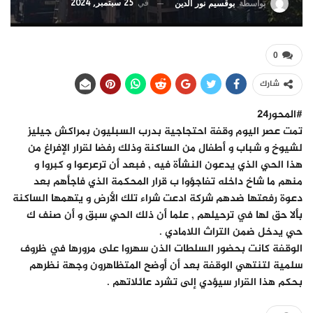
في
25 سبتمبر, 2024
بواسطة
بوقسيم نور الدين
0
شارك
#المحور24
تمت عصر اليوم وقفة احتجاجية بدرب السبليون بمراكش جيليز
لشيوخ و شباب و أطفال من الساكنة وذلك رفضا لقرار الإفراغ من
هذا الحي الذي يدعون النشأة فيه , فبعد أن ترعرعوا و كبروا و
منهم ما شاخ داخله تفاجؤوا ب قرار المحكمة الذي فاجأهم بعد
دعوة رفعتها ضدهم شركة ادعت شراء تلك الأرض و يتهمها الساكنة
بألا حق لها في ترحيلهم , علما أن ذلك الحي سبق و أن صنف ك
حي يدخل ضمن التراث اللامادي .
الوقفة كانت بحضور السلطات الذن سهروا على مرورها في ظروف
سلمية لتنتهي الوقفة بعد أن أوضح المتظاهرون وجهة نظرهم
بحكم هذا القرار سيؤدي إلى تشرد عائلاتهم .