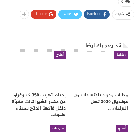
0
Google+
Twitter
Facebook
شارك
قد يعجبك ايضا
رياضة
أمني
مطالب مدريد بالإنسحاب من
إحباط تهريب 350 كيلوغراما
مونديال 2030 تصل
من مخدر الشيرا كانت مخبأة
البرلمان….
داخل فاكهة الدلاح بميناء
طنجة…
أمني
منوعات