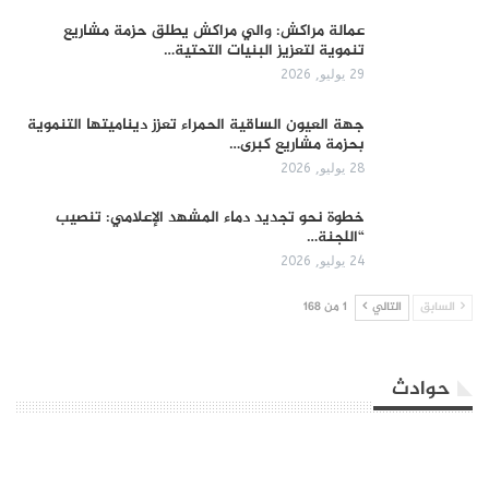
عمالة مراكش: والي مراكش يطلق حزمة مشاريع
تنموية لتعزيز البنيات التحتية…
29 يوليو, 2026
جهة العيون الساقية الحمراء تعزز ديناميتها التنموية
بحزمة مشاريع كبرى…
28 يوليو, 2026
​خطوة نحو تجديد دماء المشهد الإعلامي: تنصيب
“اللجنة…
24 يوليو, 2026
السابق
التالي
1 من 168
حوادث