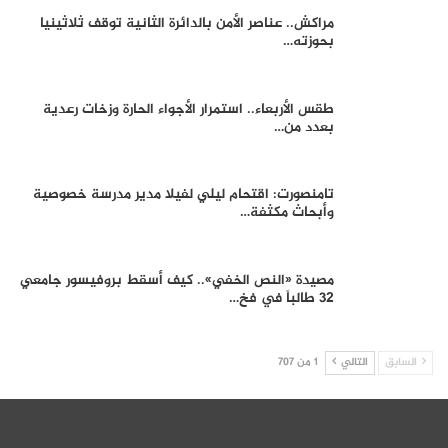
مراكش.. عناصر الأمن بالدائرة الثانية توقف ثلاثينيا
بحوزته…
طقس الأربعاء.. استمرار الأجواء الحارة وزخات رعدية
بعدد من…
تامنصورت: اقتحام ليلي لفيلا مدير مدرسة خصوصية
وأبحاث مكثفة…
مصيدة «النص الخفي».. كيف أسقط بروفيسور جامعي
32 طالباً في فخ…
السابق
التالي
1 من 707