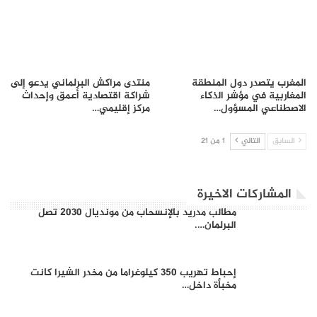
المغرب يتصدر دول المنطقة
منتدى مراكش البرلماني يدعو إلى
المغاربية في مؤشر الذكاء
شراكة اقتصادية أعمق وإحداث
الاصطناعي المسؤول…
مركز إقليمي…
السابق
التالي
1 من 21
المشاركات الاخيرة
مطالب مدريد بالإنسحاب من مونديال 2030 تصل
البرلمان….
إحباط تهريب 350 كيلوغراما من مخدر الشيرا كانت
مخبأة داخل…