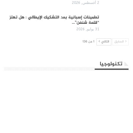
2 أغسطس, 2026
تطمينات إسبانية بعد التشكيك الإيطالي : هل تهتز
“قلعة شنغن”…
31 يوليو, 2026
السابق
التالي
1 من 136
تكنولوجيا