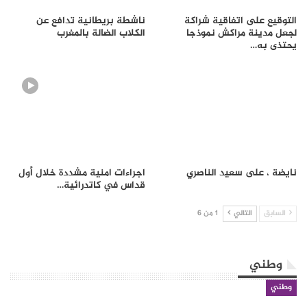
التوقيع على اتفاقية شراكة
ناشطة بريطانية تدافع عن
لجعل مدينة مراكش نموذجا
الكلاب الضالة بالمغرب
يحتذى به…
نايضة ، على سعيد الناصري
اجراءات امنية مشددة خلال أول
قداس في كاتدرائية…
السابق
التالي
1 من 6
وطني
وطني