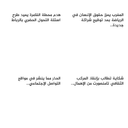
المغرب يعزز حقوق الإنسان في
هدم محطة القامرة يعيد طرح
الرياضة بعد توقيع شراكة
اسئلة التحول الحضري بالرباط
جديدة…
شكاية تطالب بإنقاذ المركب
الحذر مما ينشر في مواقع
الثقافي تامنصورت من الإهمال…
التواصل الإجتماعي…