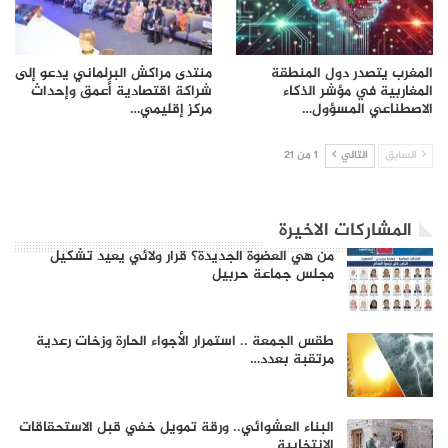
المغرب يتصدر دول المنطقة
منتدى مراكش البرلماني يدعو إلى
المغاربية في مؤشر الذكاء
شراكة اقتصادية أعمق وإحداث
الاصطناعي المسؤول…
مركز إقليمي…
السابق
التالي
1 من 21
المشاركات الاخيرة
من هي العضوة الجديدة؟ قرار ولائي يعيد تشكيل
مجلس جماعة حربيل
طقس الجمعة .. استمرار الأجواء الحارة وزخات رعدية
مرتقبة بعدد…
البناء العشوائي.. ورقة تمويل خفي قبل الاستحقاقات
الانتخابية