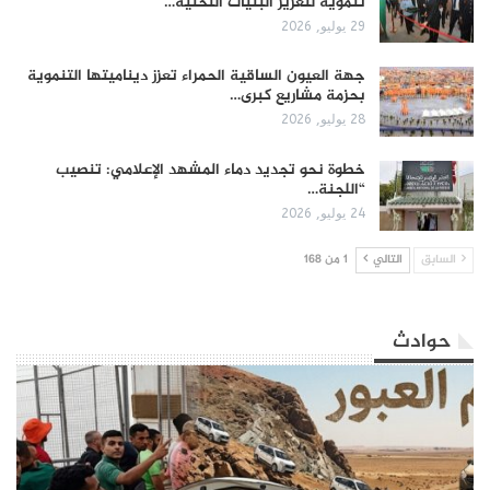
تنموية لتعزيز البنيات التحتية…
29 يوليو, 2026
جهة العيون الساقية الحمراء تعزز ديناميتها التنموية
بحزمة مشاريع كبرى…
28 يوليو, 2026
​خطوة نحو تجديد دماء المشهد الإعلامي: تنصيب
“اللجنة…
24 يوليو, 2026
السابق
التالي
1 من 168
حوادث