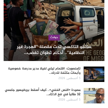
حوادث
سائقو التاكسي تحت مقصلة “الهجرة غير
النظامية”.. أحكام تطوان تغضب…
تامنصورت: اقتحام ليلي لفيلا مدير مدرسة خصوصية
وأبحاث مكثفة للدرك…
5 أغسطس, 2026
مصيدة «النص الخفي».. كيف أسقط بروفيسور جامعي
32 طالباً في فخ الذكاء…
5 أغسطس, 2026