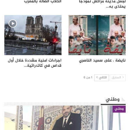
لجعل مدينة مراكش نموذجا
الكلاب الضالة بالمغرب
يحتذى به…
نايضة ، على سعيد الناصري
اجراءات امنية مشددة خلال أول
قداس في كاتدرائية…
السابق
التالي
1 من 6
وطني
وطني