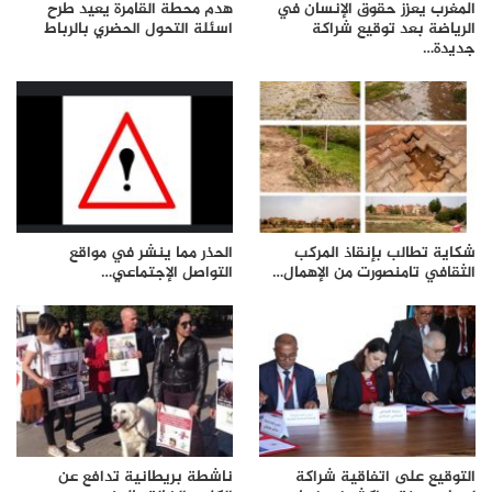
المغرب يعزز حقوق الإنسان في
هدم محطة القامرة يعيد طرح
الرياضة بعد توقيع شراكة
اسئلة التحول الحضري بالرباط
جديدة…
شكاية تطالب بإنقاذ المركب
الحذر مما ينشر في مواقع
الثقافي تامنصورت من الإهمال…
التواصل الإجتماعي…
التوقيع على اتفاقية شراكة
ناشطة بريطانية تدافع عن