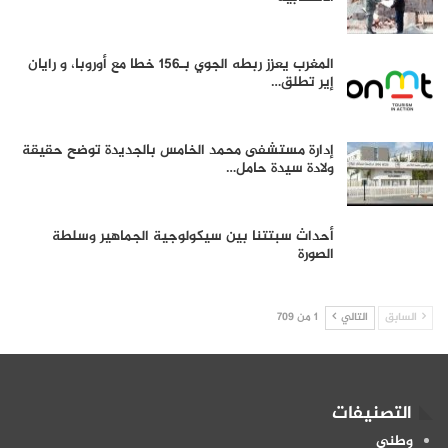
المغرب يعزز ربطه الجوي بـ156 خطا مع أوروبا، و رايان
إير تطلق…
إدارة مستشفى محمد الخامس بالجديدة توضح حقيقة
ولادة سيدة حامل…
أحداث سبتتنا بين سيكولوجية الجماهير وسلطة
الصورة
السابق
التالي
1 من 709
التصنيفات
وطني