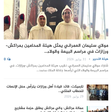
مولاي سليمان العمراني يمثل هيئة المحامين بمراكش–
ورزازات في مراسم البيعة والولاء…
هيئة التحرير
31 يوليو, 2026
0
شارك مولاي سليمان العمراني، نقيب هيئة المحامين بمراكش–ورزازات، في
مراسم البيعة والولاء التي ترأسها جلالة الملك محمد…
تارميكت: قائد قيادة أهل ورزازات يترأس حفل الإنصات
للخطاب الملكي…
29 يوليو, 2026
عمالة مراكش: والي مراكش يطلق حزمة مشاريع