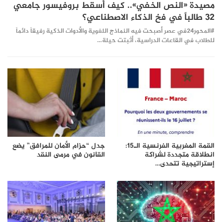
مصيدة «النص الخفي».. كيف أسقط بروفيسور جامعي
32 طالباً في فخ الذكاء الاصطناعي؟
#المحور24 ​في عصر أصبحت فيه النماذج اللغوية والأدوات الذكية رفيقاً دائماً
للطلاب في القاعات الدراسية، أثبتت حيلة…
القمة المغربية الفرنسية الـ15:
جدل “حزام الأمان للمرافق” يضع
انطلاقة متجددة لشراكة
القانون في مرمى النقد
إستراتيجية تتحدى…