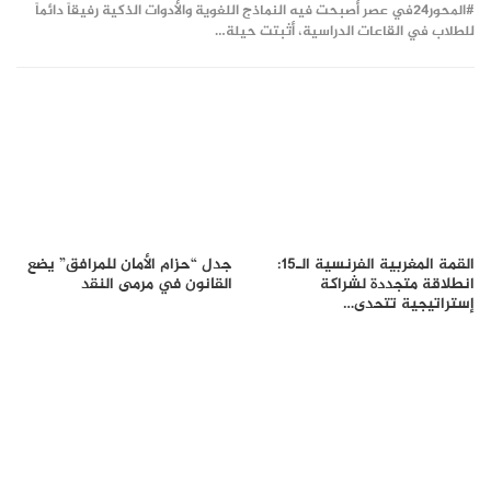
#المحور24 ​في عصر أصبحت فيه النماذج اللغوية والأدوات الذكية رفيقاً دائماً
للطلاب في القاعات الدراسية، أثبتت حيلة…
القمة المغربية الفرنسية الـ15:
جدل “حزام الأمان للمرافق” يضع
انطلاقة متجددة لشراكة
القانون في مرمى النقد
إستراتيجية تتحدى…