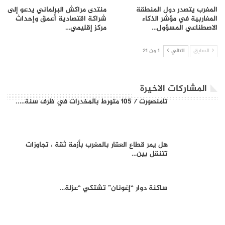
المغرب يتصدر دول المنطقة
منتدى مراكش البرلماني يدعو إلى
المغاربية في مؤشر الذكاء
شراكة اقتصادية أعمق وإحداث
الاصطناعي المسؤول…
مركز إقليمي…
السابق
التالي
1 من 21
المشاركات الاخيرة
تامنصورت / 105 متورط بالمخدرات في ظرف سنة…..
هل يمر ​قطاع العقار بالمغرب بأزمة ثقة ، تجاوزات
تتنقل بين…
ساكنة دوار “إغونان” تشتكي “عزلة…