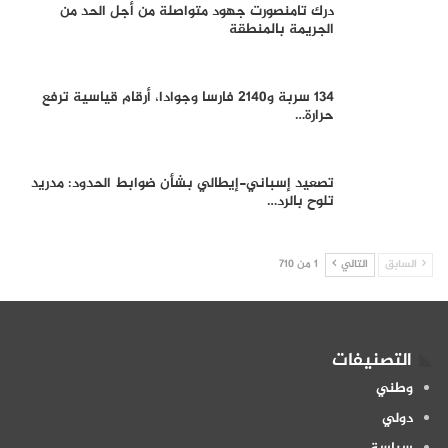
درك تامنصورت جهود متواصلة من أجل الحد من
الجريمة بالمنطقة
134 سربة و2140 فارسا وجوادا، أرقام قياسية ترفع
حرارة…
تصعيد إسباني-إيطالي بشأن ضوابط الحدود: مدريد
تلوح بالرد…
السابق
التالي
1 من 710
التصنيفات
وطني
دولي