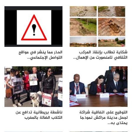
شكاية تطالب بإنقاذ المركب
الحذر مما ينشر في مواقع
الثقافي تامنصورت من الإهمال…
التواصل الإجتماعي…
التوقيع على اتفاقية شراكة
ناشطة بريطانية تدافع عن
لجعل مدينة مراكش نموذجا
الكلاب الضالة بالمغرب
يحتذى به…