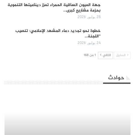
جهة العيون الساقية الحمراء تعزز ديناميتها التنموية
بحزمة مشاريع كبرى…
28 يوليو, 2026
​خطوة نحو تجديد دماء المشهد الإعلامي: تنصيب
“اللجنة…
24 يوليو, 2026
السابق
التالي
1 من 168
حوادث