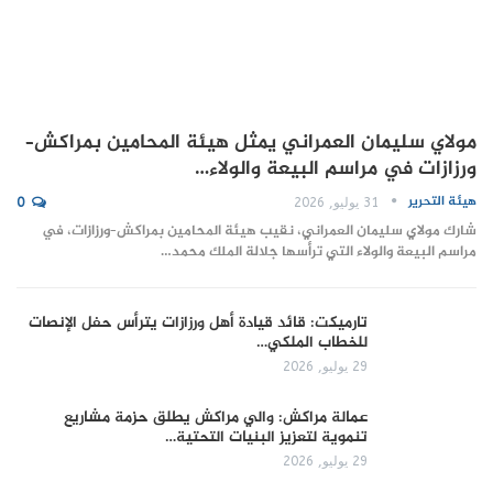
مولاي سليمان العمراني يمثل هيئة المحامين بمراكش–
ورزازات في مراسم البيعة والولاء…
هيئة التحرير
31 يوليو, 2026
0
شارك مولاي سليمان العمراني، نقيب هيئة المحامين بمراكش–ورزازات، في
مراسم البيعة والولاء التي ترأسها جلالة الملك محمد…
تارميكت: قائد قيادة أهل ورزازات يترأس حفل الإنصات
للخطاب الملكي…
29 يوليو, 2026
عمالة مراكش: والي مراكش يطلق حزمة مشاريع
تنموية لتعزيز البنيات التحتية…
29 يوليو, 2026