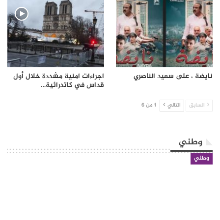
نايضة ، على سعيد الناصري
اجراءات امنية مشددة خلال أول
قداس في كاتدرائية…
السابق
التالي
1 من 6
وطني
وطني