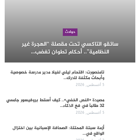
حوادث
سائقو التاكسي تحت مقصلة “الهجرة غير
النظامية”.. أحكام تطوان تغضب…
تامنصورت: اقتحام ليلي لفيلا مدير مدرسة خصوصية
وأبحاث مكثفة للدرك…
5 أغسطس, 2026
مصيدة «النص الخفي».. كيف أسقط بروفيسور جامعي
32 طالباً في فخ الذكاء…
5 أغسطس, 2026
أزمة سبتة المحتلة: الصحافة الإسبانية بين اختزال
الواقع في…