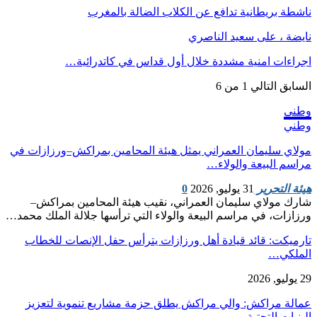
ناشطة بريطانية تدافع عن الكلاب الضالة بالمغرب
نايضة ، على سعيد الناصري
اجراءات امنية مشددة خلال أول قداس في كاتدرائية…
السابق
التالي
1 من 6
وطني
وطني
مولاي سليمان العمراني يمثل هيئة المحامين بمراكش–ورزازات في
مراسم البيعة والولاء…
هيئة التحرير
31 يوليو, 2026
0
شارك مولاي سليمان العمراني، نقيب هيئة المحامين بمراكش–
ورزازات، في مراسم البيعة والولاء التي ترأسها جلالة الملك محمد…
تارميكت: قائد قيادة أهل ورزازات يترأس حفل الإنصات للخطاب
الملكي…
29 يوليو, 2026
عمالة مراكش: والي مراكش يطلق حزمة مشاريع تنموية لتعزيز
البنيات التحتية…