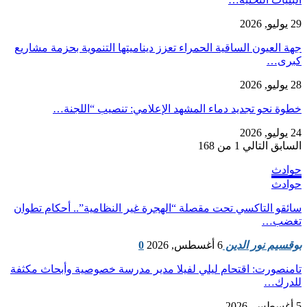
29 يوليو, 2026
جهة العيون الساقية الحمراء تعزز ديناميتها التنموية بحزمة مشاريع
كبرى…
28 يوليو, 2026
​خطوة نحو تجديد دماء المشهد الإعلامي: تنصيب “اللجنة…
24 يوليو, 2026
السابق
التالي
1 من 168
حوادث
حوادث
سائقو التاكسي تحت مقصلة “الهجرة غير النظامية”.. أحكام تطوان
تغضب…
بوقسيم نور الدين
6 أغسطس, 2026
0
تامنصورت: اقتحام ليلي لفيلا مدير مدرسة خصوصية وأبحاث مكثفة
للدرك…
5 أغسطس, 2026