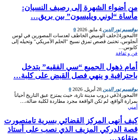
من أضواء الشهرة إلى رصيف النسيان:
مأساة “لوني ويليسون” بين بريق…
بوقسيم نور الدين
4 مايو, 2026
0
#المحور24 ​خلف الوميض الخاطف لعدسات المصورين في لوس
أنجلوس، تختبئ قصص تمزق نسيج "الحلم الأمريكي" وتحيله إلى
كابوس…
فن و ثقافة
أمام ذهول الجميع “سي الفقيه” يتدخل
باحترافية و ينهي فصل القبض على كلبة…
بوقسيم نور الدين
28 أبريل, 2026
0
#المحور24 ​في دروب مدينة تازة، حيث يمتزج عبق التاريخ أحياناً
بمرارة الواقع، لم تكن الواقعة مجرد مطاردة لكلبة ضالة،…
أمني
كيف أنهى المركز القضائي بسرية تامنصورت
قصة الدركي المزيف الذي نصب على أستاذ
متقاعد…