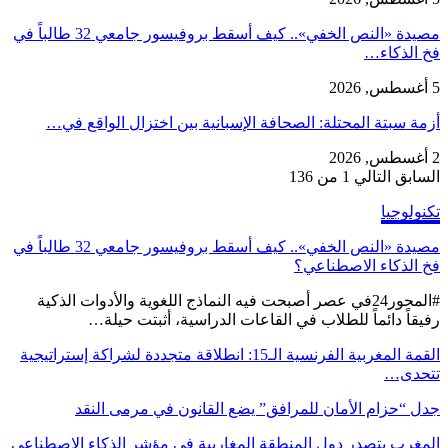
مصيدة «النص الخفي».. كيف أسقط بروفيسور جامعي 32 طالباً في
فخ الذكاء…
5 أغسطس, 2026
أزمة سبتة المحتلة: الصحافة الإسبانية بين اختزال الواقع في…
2 أغسطس, 2026
السابق
التالي
1 من 136
تكنولوجيا
مصيدة «النص الخفي».. كيف أسقط بروفيسور جامعي 32 طالباً في
فخ الذكاء الاصطناعي؟
#المحور24 ​في عصر أصبحت فيه النماذج اللغوية والأدوات الذكية
رفيقاً دائماً للطلاب في القاعات الدراسية، أثبتت حيلة…
القمة المغربية الفرنسية الـ15: انطلاقة متجددة لشراكة إستراتيجية
تتحدى…
جدل “حزام الأمان للمرافق” يضع القانون في مرمى النقد
المغرب يتصدر دول المنطقة المغاربية في مؤشر الذكاء الاصطناعي