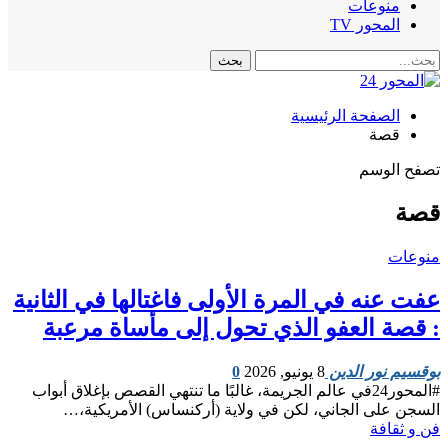
منوعات
المحور TV
الصفحة الرئيسية
قصة
تصفح الوسم
قصة
منوعات
عفت عنه في المرة الأولى فاغتالها في الثانية
: قصة العفو الذي تحول إلى مأساة مرعبة
بوقسيم نور الدين
8 يونيو, 2026
0
#المحور24 ​في عالم الجريمة، غالبًا ما تنتهي القصص بإغلاق أبواب
السجن على الجاني، لكن في ولاية (أركنساس) الأمريكية،…
فن و ثقافة