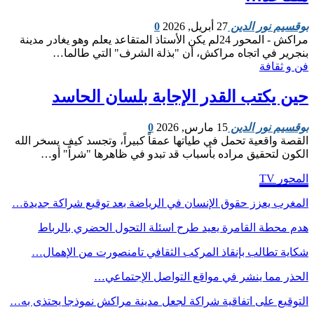
بوقسيم نور الدين
27 أبريل, 2026
0
مراكش - المحور 24 ​لم يكن الأستاذ المتقاعد يعلم وهو يغادر مدينة
بنجرير في اتجاه مراكش، أن "بذلة الشرف" التي طالما…
فن و ثقافة
​حين يكتب القدر الإجابة بلسان الحاسد
بوقسيم نور الدين
15 مارس, 2026
0
القصة واقعية تحمل في طياتها عمقاً كبيراً، وتجسد كيف يسخر الله
الكون لتحقيق مراده بأسباب قد تبدو في ظاهرها "شراً" أو…
المحور TV
المغرب يعزز حقوق الإنسان في الرياضة بعد توقيع شراكة جديدة…
هدم محطة القامرة يعيد طرح اسئلة التحول الحضري بالرباط
شكاية تطالب بإنقاذ المركب الثقافي تامنصورت من الإهمال…
الحذر مما ينشر في مواقع التواصل الإجتماعي…
التوقيع على اتفاقية شراكة لجعل مدينة مراكش نموذجا يحتذى به…