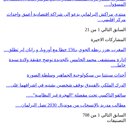
المسؤول…
منتدى مراكش البرلماني يدعو إلى شراكة اقتصادية أعمق وإحداث
مركز إقليمي…
السابق
التالي
1 من 21
المشاركات الاخيرة
المغرب يعزز ربطه الجوي بـ156 خطا مع أوروبا، و رايان إير تطلق…
إدارة مستشفى محمد الخامس بالجديدة توضح حقيقة ولادة سيدة
حامل…
أحداث سبتتنا بين سيكولوجية الجماهير وسلطة الصورة
الدرك الملكي بالفنيدق يوقف شخصين يشتبه في إشرافهما على…
سائقو التاكسي تحت مقصلة “الهجرة غير النظامية”..…
مطالب مدريد بالإنسحاب من مونديال 2030 تصل البرلمان….
السابق
التالي
1 من 708
التصنيفات