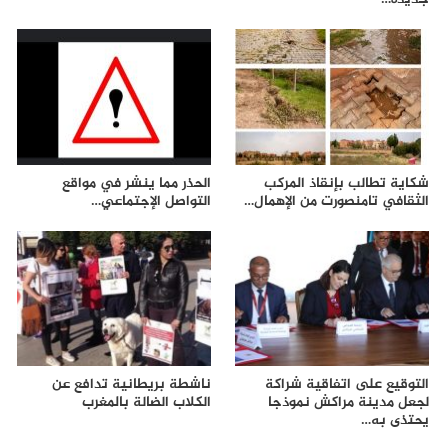
شكاية تطالب بإنقاذ المركب
الحذر مما ينشر في مواقع
الثقافي تامنصورت من الإهمال…
التواصل الإجتماعي…
التوقيع على اتفاقية شراكة
ناشطة بريطانية تدافع عن
لجعل مدينة مراكش نموذجا
الكلاب الضالة بالمغرب
يحتذى به…