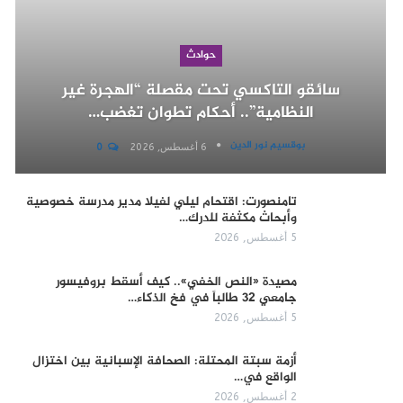
حوادث
سائقو التاكسي تحت مقصلة “الهجرة غير
النظامية”.. أحكام تطوان تغضب…
بوقسيم نور الدين
6 أغسطس, 2026
0
تامنصورت: اقتحام ليلي لفيلا مدير مدرسة خصوصية
وأبحاث مكثفة للدرك…
5 أغسطس, 2026
مصيدة «النص الخفي».. كيف أسقط بروفيسور
جامعي 32 طالباً في فخ الذكاء…
5 أغسطس, 2026
أزمة سبتة المحتلة: الصحافة الإسبانية بين اختزال
الواقع في…
2 أغسطس, 2026