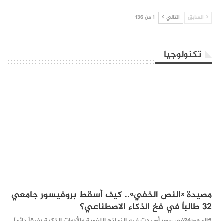
السابق
التالي
1 من 136
تكنولوجيا
مصيدة «النص الخفي».. كيف أسقط بروفيسور جامعي
32 طالباً في فخ الذكاء الاصطناعي؟
#المحور24 ​في عصر أصبحت فيه النماذج اللغوية والأدوات الذكية رفيقاً دائماً