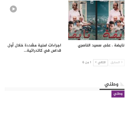
نايضة ، على سعيد الناصري
اجراءات امنية مشددة خلال أول
قداس في كاتدرائية…
السابق
التالي
1 من 6
وطني
وطني