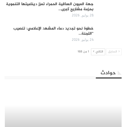
جهة العيون الساقية الحمراء تعزز ديناميتها التنموية
بحزمة مشاريع كبرى…
28 يوليو, 2026
​خطوة نحو تجديد دماء المشهد الإعلامي: تنصيب
“اللجنة…
24 يوليو, 2026
السابق
التالي
1 من 168
حوادث