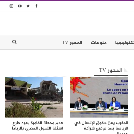
كنولوجيا
منوعات
المحور TV
المحور TV
المغرب يعزز حقوق الإنسان في
هدم محطة القامرة يعيد طرح
الرياضة بعد توقيع شراكة
اسئلة التحول الحضري بالرباط
جديدة…