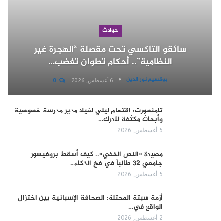
حوادث
سائقو التاكسي تحت مقصلة “الهجرة غير
النظامية”.. أحكام تطوان تغضب…
بوقسيم نور الدين
6 أغسطس, 2026
0
تامنصورت: اقتحام ليلي لفيلا مدير مدرسة خصوصية
وأبحاث مكثفة للدرك…
5 أغسطس, 2026
مصيدة «النص الخفي».. كيف أسقط بروفيسور
جامعي 32 طالباً في فخ الذكاء…
5 أغسطس, 2026
أزمة سبتة المحتلة: الصحافة الإسبانية بين اختزال
الواقع في…
2 أغسطس, 2026