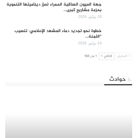
جهة العيون الساقية الحمراء تعزز ديناميتها التنموية
بحزمة مشاريع كبرى…
28 يوليو, 2026
​خطوة نحو تجديد دماء المشهد الإعلامي: تنصيب
“اللجنة…
24 يوليو, 2026
السابق
التالي
1 من 168
حوادث