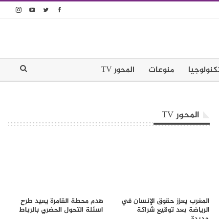
كنولوجيا
منوعات
المحور TV
المحور TV
المغرب يعزز حقوق الإنسان في
هدم محطة القامرة يعيد طرح
الرياضة بعد توقيع شراكة
اسئلة التحول الحضري بالرباط
جديدة…