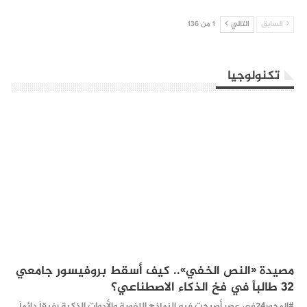
السابق
التالي
1 من 136
تكنولوجيا
مصيدة «النص الخفي».. كيف أسقط بروفيسور جامعي
32 طالباً في فخ الذكاء الاصطناعي؟
#المحور24 ​في عصر أصبحت فيه النماذج اللغوية والأدوات الذكية رفيقاً دائماً