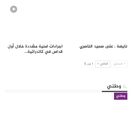
نايضة ، على سعيد الناصري
اجراءات امنية مشددة خلال أول
قداس في كاتدرائية…
السابق
التالي
1 من 6
وطني
وطني