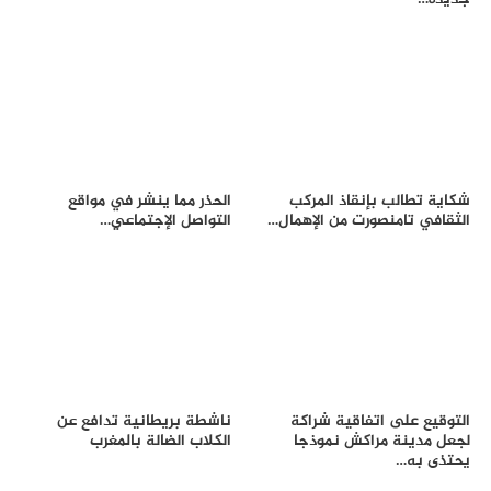
شكاية تطالب بإنقاذ المركب
الحذر مما ينشر في مواقع
الثقافي تامنصورت من الإهمال…
التواصل الإجتماعي…
التوقيع على اتفاقية شراكة
ناشطة بريطانية تدافع عن
لجعل مدينة مراكش نموذجا
الكلاب الضالة بالمغرب
يحتذى به…