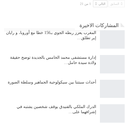
السابق
التالي
1 من 21
المشاركات الاخيرة
المغرب يعزز ربطه الجوي بـ156 خطا مع أوروبا، و رايان
إير تطلق…
إدارة مستشفى محمد الخامس بالجديدة توضح حقيقة
ولادة سيدة حامل…
أحداث سبتتنا بين سيكولوجية الجماهير وسلطة الصورة
الدرك الملكي بالفنيدق يوقف شخصين يشتبه في
إشرافهما على…