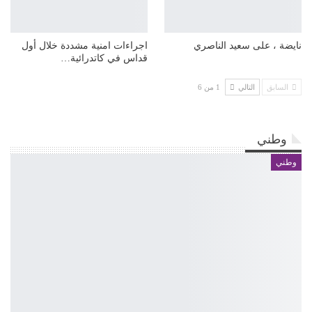
نايضة ، على سعيد الناصري
اجراءات امنية مشددة خلال أول
قداس في كاتدرائية…
السابق
التالي
1 من 6
وطني
وطني