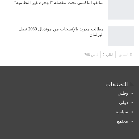
سائقو التاكسي تحت مقصلة “الهجرة غير النظامية”..…
مطالب مدريد بالإنسحاب من مونديال 2030 تصل
البرلمان….
السابق
التالي
1 من 708
التصنيفات
وطني
دولي
سياسة
مجتمع