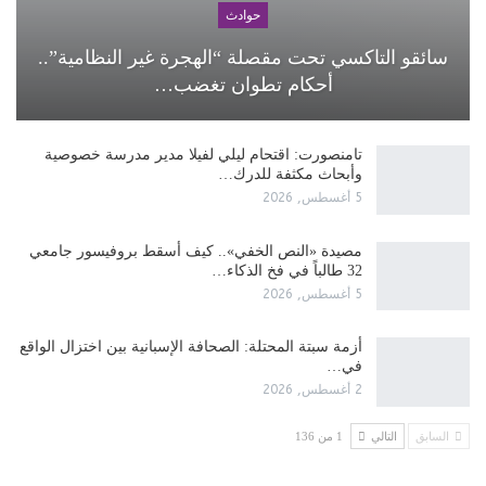
حوادث
سائقو التاكسي تحت مقصلة “الهجرة غير النظامية”..
أحكام تطوان تغضب…
تامنصورت: اقتحام ليلي لفيلا مدير مدرسة خصوصية
وأبحاث مكثفة للدرك…
5 أغسطس, 2026
مصيدة «النص الخفي».. كيف أسقط بروفيسور جامعي
32 طالباً في فخ الذكاء…
5 أغسطس, 2026
أزمة سبتة المحتلة: الصحافة الإسبانية بين اختزال الواقع
في…
2 أغسطس, 2026
السابق
التالي
1 من 136