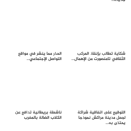
شكاية تطالب بإنقاذ المركب
الحذر مما ينشر في مواقع
الثقافي تامنصورت من الإهمال…
التواصل الإجتماعي…
التوقيع على اتفاقية شراكة
ناشطة بريطانية تدافع عن
لجعل مدينة مراكش نموذجا
الكلاب الضالة بالمغرب
يحتذى به…