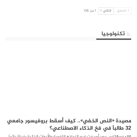
السابق
التالي
1 من 136
تكنولوجيا
مصيدة «النص الخفي».. كيف أسقط بروفيسور جامعي
32 طالباً في فخ الذكاء الاصطناعي؟
#المحور24 ​في عصر أصبحت فيه النماذج اللغوية والأدوات الذكية رفيقاً دائماً