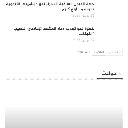
جهة العيون الساقية الحمراء تعزز ديناميتها التنموية
بحزمة مشاريع كبرى…
28 يوليو, 2026
​خطوة نحو تجديد دماء المشهد الإعلامي: تنصيب
“اللجنة…
24 يوليو, 2026
السابق
التالي
1 من 168
حوادث