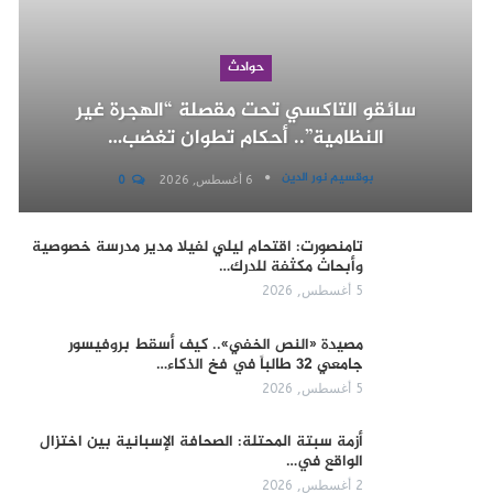
حوادث
سائقو التاكسي تحت مقصلة “الهجرة غير
النظامية”.. أحكام تطوان تغضب…
بوقسيم نور الدين
6 أغسطس, 2026
0
تامنصورت: اقتحام ليلي لفيلا مدير مدرسة خصوصية
وأبحاث مكثفة للدرك…
5 أغسطس, 2026
مصيدة «النص الخفي».. كيف أسقط بروفيسور
جامعي 32 طالباً في فخ الذكاء…
5 أغسطس, 2026
أزمة سبتة المحتلة: الصحافة الإسبانية بين اختزال
الواقع في…
2 أغسطس, 2026