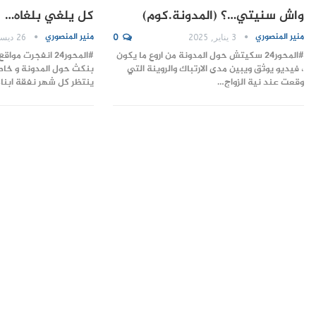
واش سنيتي…؟ (المدونة.كوم)
كل يلغي بلغاه…
منير المنصوري
منير المنصوري
3 يناير, 2025
0
26 ديسمبر, 2024
#المحور24 سكيتش حول المدونة من اروع ما يكون
#المحور24 انفجرت 
، فيديو يوثق ويبين مدى الارتباك والروينة التي
بنكث حول المدونة و خاصة
وقعت عند نية الزواج…
ينتظر كل شهر نفقة ابنا