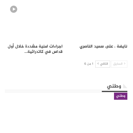
نايضة ، على سعيد الناصري
اجراءات امنية مشددة خلال أول
قداس في كاتدرائية…
السابق
التالي
1 من 6
وطني
وطني