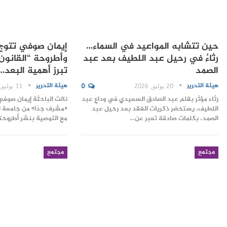
حين تتشابه المواعيد في السماء…
إيمان صوفي تتوج ب
رثاءٌ في رحيل عبد اللطيف بعد عبد
وأطروحة “القانون 
الصمد
تبرز أهمية البعد…
هيئة التحرير
هيئة التحرير
20 يوليو, 2026
0
11 يوليو, 2026
رثاء مؤثر بقلم عبد الصادق السعيدي في وداع عبد
نالت الباحثة إيمان صوفي
اللطيف، يستحضر ذكريات الفقد بعد رحيل عبد
«مشرف جدًا» من جامعة 
الصمد، بكلمات صادقة تعبر عن…
مع التوصية بنشر أطروح
مجتمع
مجتمع