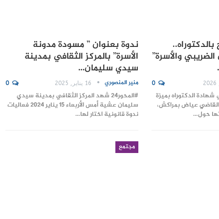
الدكتوراه..
ندوة بعنوان ” مسودة مدونة
الضريبي والأسرة”
الأسرة” بالمركز الثقافي بمدينة
سيدي سليمان…
منير المنصوري
0
16 يناير, 2025
0
 شهادة الدكتوراه بميزة
#المحور24 شهد المركز الثقافي بمدينة سيدي
القاضي عياض بمراكش،
سليمان عشية أمس الأربعاء 15 يناير 2024 فعاليات
تها حول…
ندوة قانونية اختار لها…
مجتمع