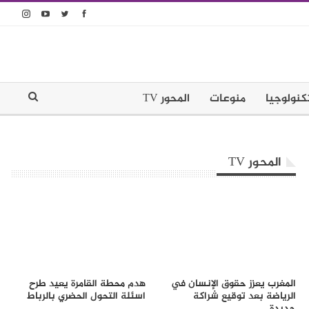
كنولوجيا
منوعات
المحور TV
المحور TV
المغرب يعزز حقوق الإنسان في
هدم محطة القامرة يعيد طرح
الرياضة بعد توقيع شراكة
اسئلة التحول الحضري بالرباط
جديدة…